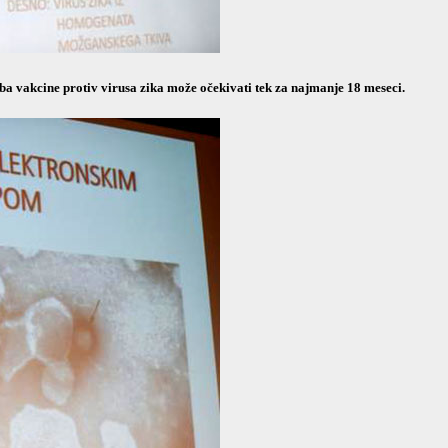
ba vakcine protiv virusa zika može očekivati tek za najmanje 18 meseci.