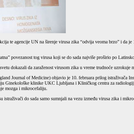
cija te agencije UN na širenje virusa zika “odvija veoma brzo” i da je
ovatna” povezanost tog virusa koji se do sada najviše proširio po Latin
a svetu dokazali da zaraženost virusom zika u vreme trudnoće uzrokuje 
nd Journal of Medicine) objavio je 10. februara prilog istraživača Insti
giju Ginekološke klinike UKC Ljubljana i Kliničkog centra za radiolog
nje mozga i mikrocefaliju.
 istraživači do sada samo sumnjali na vezu između virusa zika i mikroce