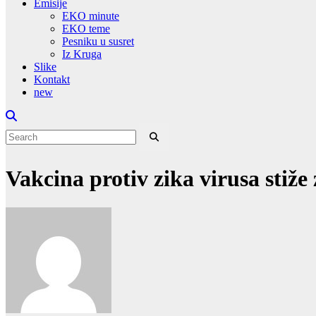
Emisije
EKO minute
EKO teme
Pesniku u susret
Iz Kruga
Slike
Kontakt
new
Vakcina protiv zika virusa stiž