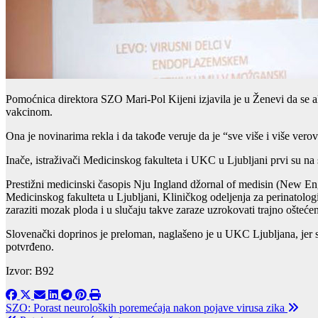
Pomoćnica direktora SZO Mari-Pol Kijeni izjavila je u Ženevi da se ak
vakcinom.
Ona je novinarima rekla i da takođe veruje da je “sve više i više ver
Inače, istraživači Medicinskog fakulteta i UKC u Ljubljani prvi su n
Prestižni medicinski časopis Nju Ingland džornal of medisin (New Engla
Medicinskog fakulteta u Ljubljani, Kliničkog odeljenja za perinatolo
zaraziti mozak ploda i u slučaju takve zaraze uzrokovati trajno ošteće
Slovenački doprinos je preloman, naglašeno je u UKC Ljubljana, jer su
potvrđeno.
Izvor: B92
Post
SZO: Porast neuroloških poremećaja nakon pojave virusa zika