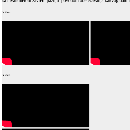
sa invaliditetom zavredi pažnju povodom obeležavanja kakvog datuma
Video
Video