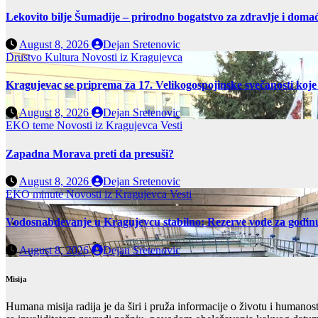
Lekovito bilje Šumadije – prirodno bogatstvo za zdravlje i domać
August 8, 2026
Dejan Sretenovic
Drustvo
Kultura
Novosti iz Kragujevca
Kragujevac se priprema za 17. Velikogospojinske svečanosti koje
August 8, 2026
Dejan Sretenovic
EKO teme
Novosti iz Kragujevca
Vesti
Zapadna Morava preti da presuši?
August 8, 2026
Dejan Sretenovic
EKO minute
Novosti iz Kragujevca
Vesti
Vodosnabdevanje u Kragujevcu stabilno: Rezerve vode za godin
August 8, 2026
Dejan Sretenovic
Misija
Humana misija radija je da širi i pruža informacije o životu i humanos