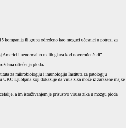
 15 kompanija ili grupa određeno kao mogući učesnici u potrazi za
skoj Americi i nenormalno malih glava kod novorođenčadi”.
moždana oštećenja ploda.
tuta za mikrobiologiju i imunologiju Instituta za patologiju
iju UKC Ljubljana koji dokazuje da virus zika može iz zaražene majke
falije, a im istraživanjem je prisustvo virusa zika u mozgu ploda