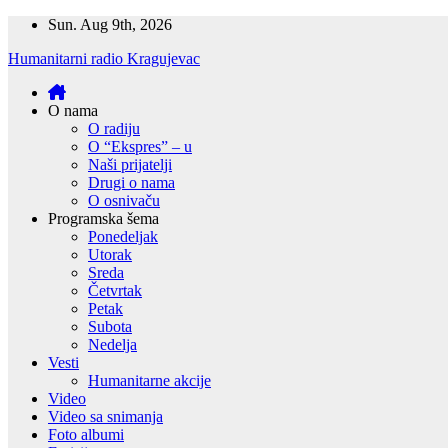
Skip
Sun. Aug 9th, 2026
to
Humanitarni radio Kragujevac
content
O nama
O radiju
O “Ekspres” – u
Naši prijatelji
Drugi o nama
O osnivaču
Programska šema
Ponedeljak
Utorak
Sreda
Četvrtak
Petak
Subota
Nedelja
Vesti
Humanitarne akcije
Video
Video sa snimanja
Foto albumi