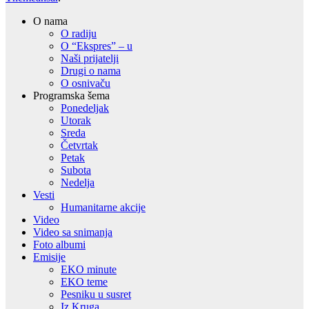
O nama
O radiju
O “Ekspres” – u
Naši prijatelji
Drugi o nama
O osnivaču
Programska šema
Ponedeljak
Utorak
Sreda
Četvrtak
Petak
Subota
Nedelja
Vesti
Humanitarne akcije
Video
Video sa snimanja
Foto albumi
Emisije
EKO minute
EKO teme
Pesniku u susret
Iz Kruga