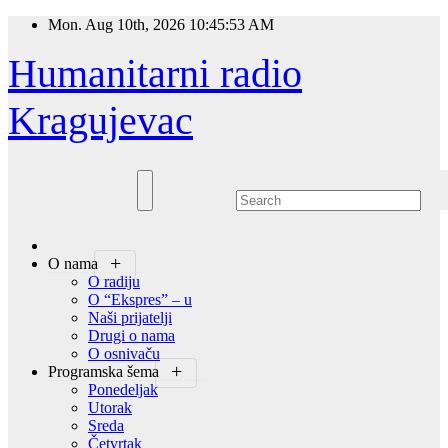
Skip
Mon. Aug 10th, 2026
10:45:54 AM
to
content
Humanitarni radio
Kragujevac
O nama
O radiju
O “Ekspres” – u
Naši prijatelji
Drugi o nama
O osnivaču
Programska šema
Ponedeljak
Utorak
Sreda
Četvrtak