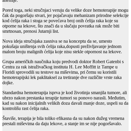
anemije.
Pored toga, neki stručnjaci veruju da velike doze hemoterapije mogu
čak da pogoršaju stvari, jer pojačavaju mehanizam prirodne selekcije
kod ćelija raka i stoga se povećava broj onih ćelija raka koje su
otporne na lekove, što znači da u slučaju povratka rak može biti
smrtnosan, prenosi Jutarnji list.
Nova ideja stručnjaka zasniva se na konceptu da se, umesto
pokušaja uništenja svih ćelija raka,dopusti preživljavanje jednom
malom broju malignih ćelija koje nisu stekle otpornost na lekove.
Grupa američkih naučnika koju predvodi doktor Robert Gatenbi s
Centra za rak istraživačkog instituta H. Lee Moffitt iz Tampe u
Floridi sprovodili su testove na miševima, pri čemu su koristili
hemoterapijski lek paklitaksel za tretiranje dve različite vrste raka
dojke.
Standardna hemoterapija isprva je kod životinja smanjila tumore, ali
ubrzo nakon prestanka terapije tumori su ponovo narasli. Međutim,
kad su nakon inicijalnih velikih doza davali manje doze, uspeli su da
kontrolišu rast ćelija raka.
Štaviše, terapija je bila toliko efikasna da su nakon dužeg vremena
prestali miševima da daju lekove, a stanje im se nije pogoršavalo.