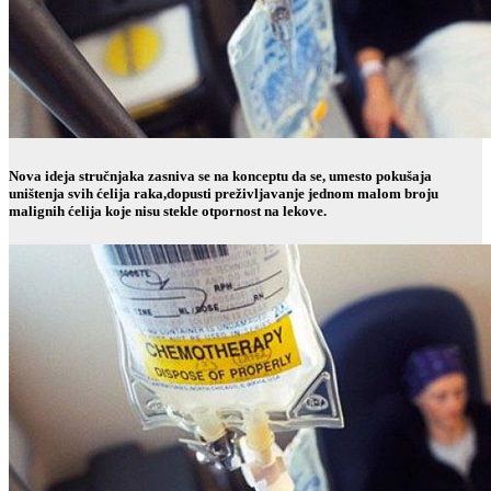
Nova ideja stručnjaka zasniva se na konceptu da se, umesto pokušaja
uništenja svih ćelija raka,dopusti preživljavanje jednom malom broju
malignih ćelija koje nisu stekle otpornost na lekove.