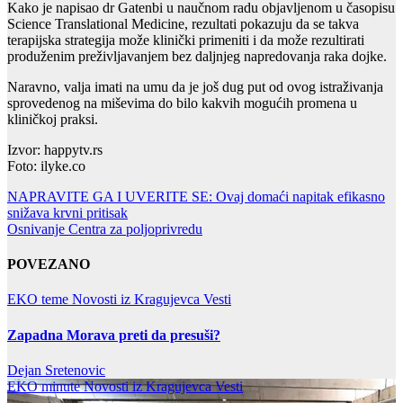
Kako je napisao dr Gatenbi u naučnom radu objavljenom u časopisu
Science Translational Medicine, rezultati pokazuju da se takva
terapijska strategija može klinički primeniti i da može rezultirati
produženim preživljavanjem bez daljnjeg napredovanja raka dojke.
Naravno, valja imati na umu da je još dug put od ovog istraživanja
sprovedenog na miševima do bilo kakvih mogućih promena u
kliničkoj praksi.
Izvor: happytv.rs
Foto: ilyke.co
Post
NAPRAVITE GA I UVERITE SE: Ovaj domaći napitak efikasno
snižava krvni pritisak
navigation
Osnivanje Centra za poljoprivredu
POVEZANO
EKO teme
Novosti iz Kragujevca
Vesti
Zapadna Morava preti da presuši?
Dejan Sretenovic
EKO minute
Novosti iz Kragujevca
Vesti