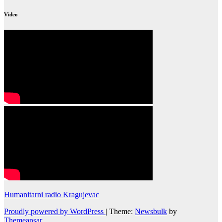
Video
Humanitarni radio Kragujevac
Proudly powered by WordPress
|
Theme:
Newsbulk
by
Themeansar
.