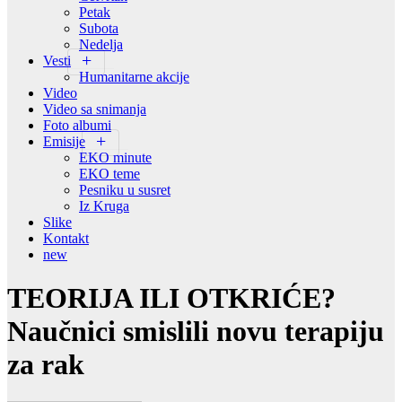
Petak
Subota
Nedelja
Vesti
Humanitarne akcije
Video
Video sa snimanja
Foto albumi
Emisije
EKO minute
EKO teme
Pesniku u susret
Iz Kruga
Slike
Kontakt
new
TEORIJA ILI OTKRIĆE?
Naučnici smislili novu terapiju
za rak