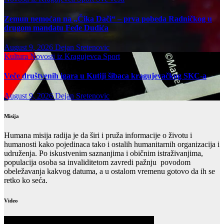
Zemun nemoćan na „Čika Dači“ – prva pobeda Radničkog u
drugom mandatu Feđe Dudića
August 9, 2026
Dejan Sretenovic
Kultura
Novosti iz Kragujevca
Sport
Veče društvenih igara u Kutiji šibaca kragujevačkog SKC-a
August 9, 2026
Dejan Sretenovic
Misija
Humana misija radija je da širi i pruža informacije o životu i
humanosti kako pojedinaca tako i ostalih humanitarnih organizacija i
udruženja. Po iskustvenim saznanjima i običnim istraživanjima,
populacija osoba sa invaliditetom zavredi pažnju povodom
obeležavanja kakvog datuma, a u ostalom vremenu gotovo da ih se
retko ko seća.
Video