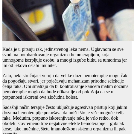
Kada je u pitanju rak, jedinstvenog leka nema. Uglavnom se sve
svodi na bombardovanje organizma hemoterapijom, koja
umnogome iscrpljuje osobu, a mnogi izgube bitku sa tumorima jer
im od lekova oslabi imunitet.
Zato, neki stručnjaci veruju da velike doze hemoterapije mogu čak
da pogoršaju stvari, jer pojačavaju mehanizam prirodne selekcije
ćelija raka. Oni smatraju da bi kontrolisanje kancera malim dozama
hemoterapije moglo da bude efikasnije od pokušaja da se u
potpunosti iskoreni ova zloćudna bolest.
Sadašnji način terapije često uključuje agresivan pristup koji jakim
dozama hemoterapije pokušava da uništi što je više moguće ćelija
raka. Međutim, potpuno iskorenjivanje raka je vrlo retko, dok
oboleli istovremeno trpe negativne efekte hemoterapije – gubitak
kose, jake mučnine, štetu imunološkom sistemu organizma ili pak