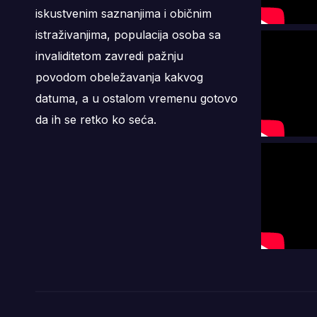
iskustvenim saznanjima i običnim
istraživanjima, populacija osoba sa
invaliditetom zavredi pažnju
povodom obeležavanja kakvog
datuma, a u ostalom vremenu gotovo
da ih se retko ko seća.