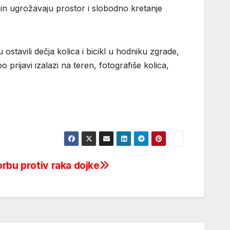
način ugrožavaju prostor i slobodno kretanje
 ostavili dečja kolica i bicikl u hodniku zgrade,
prijavi izalazi na teren, fotografiše kolica,
rbu protiv raka dojke