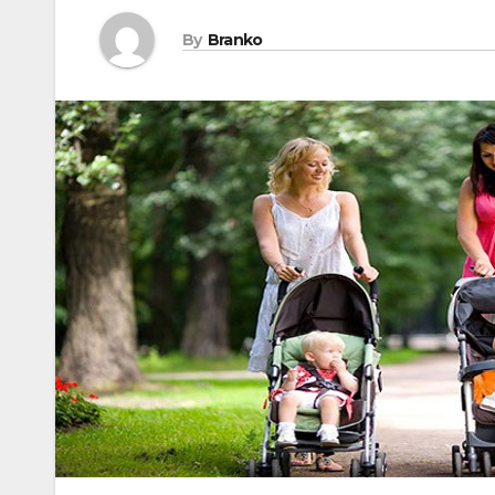
By
Branko