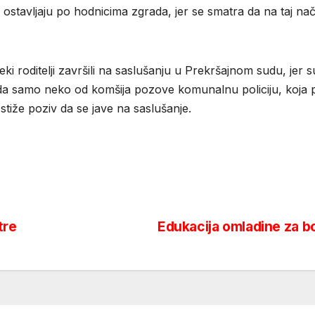
dece ostavljaju po hodnicima zgrada, jer se smatra da na taj 
eki roditelji završili na saslušanju u Prekršajnom sudu, jer su
 da samo neko od komšija pozove komunalnu policiju, koja po 
stiže poziv da se jave na saslušanje.
tre
Edukacija omladine za bo