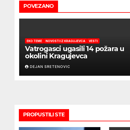
POVEZANO
EKO TEME
NOVOSTI IZ KRAGUJEVCA
VESTI
Vatrogasci ugasili 14 požara u
okolini Kragujevca
DEJAN SRETENOVIC
PROPUSTILI STE