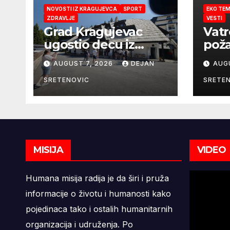
NOVOSTI IZ KRAGUJEVCA
SPORT
EKO TE
ZDRAVLJE
VESTI
Grad Kragujevac
Vatr
ugostio decu iz
poža
Zaporožja
Kra
AUGUST 7, 2026
DEJAN
AUG
SRETENOVIC
SRETE
MISIJA
VIDEO
Humana misija radija je da širi i pruža
informacije o životu i humanosti kako
pojedinaca tako i ostalih humanitarnih
organizacija i udruženja. Po