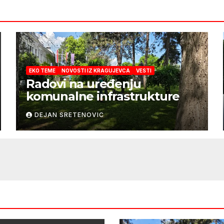
EKO TEME
NOVOSTI IZ KRAGUJEVCA
VESTI
Radovi na uređenju
komunalne infrastrukture
DEJAN SRETENOVIC