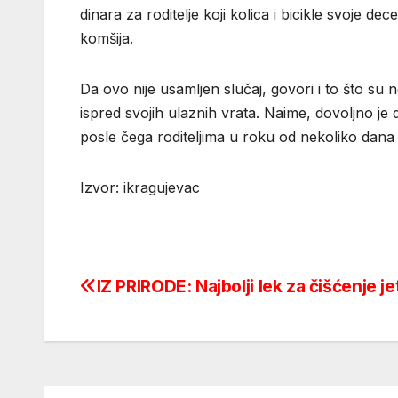
dinara za roditelje koji kolica i bicikle svoje 
komšija.
Da ovo nije usamljen slučaj, govori i to što su n
ispred svojih ulaznih vrata. Naime, dovoljno je
posle čega roditeljima u roku od nekoliko dana 
Izvor: ikragujevac
IZ PRIRODE: Najbolji lek za čišćenje je
Post
navigation