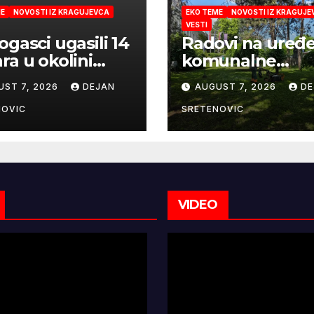
ME
NOVOSTI IZ KRAGUJEVCA
EKO TEME
NOVOSTI IZ KRAGUJE
VESTI
ogasci ugasili 14
Radovi na uređ
ra u okolini
komunalne
gujevca
infrastrukture
UST 7, 2026
DEJAN
AUGUST 7, 2026
DE
NOVIC
SRETENOVIC
VIDEO