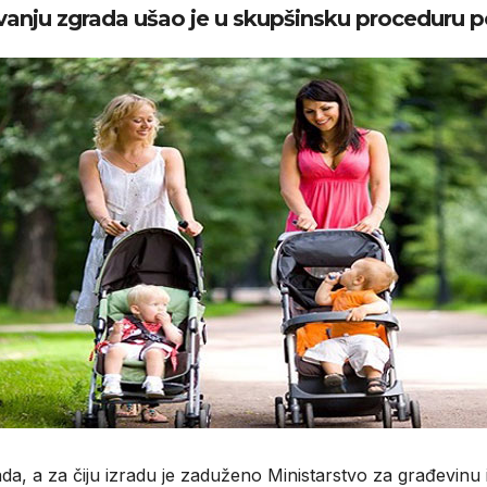
avanju zgrada ušao je u skupšinsku proceduru
a, a za čiju izradu je zaduženo Ministarstvo za građevinu 