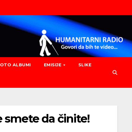
FOTO ALBUMI
EMISIJE
SLIKE
 smete da činite!