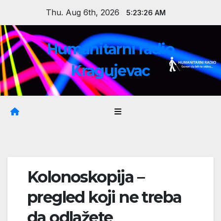
Skip
Thu. Aug 6th, 2026
5:23:27 AM
to
content
Humanitarni radio
Kragujevac
Kolonoskopija –
pregled koji ne treba
da odlažete