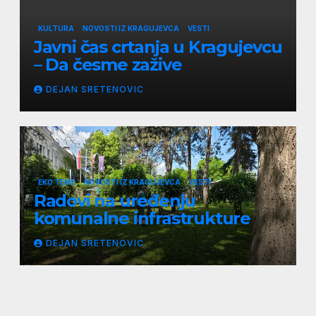
KULTURA
NOVOSTI IZ KRAGUJEVCA
VESTI
Javni čas crtanja u Kragujevcu
– Da česme zažive
DEJAN SRETENOVIC
EKO TEME
NOVOSTI IZ KRAGUJEVCA
VESTI
Radovi na uređenju
komunalne infrastrukture
DEJAN SRETENOVIC