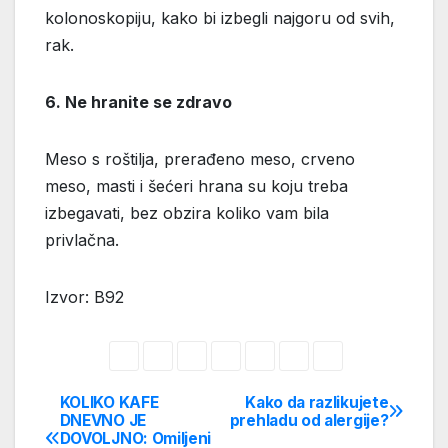
kolonoskopiju, kako bi izbegli najgoru od svih,
rak.
6. Ne hranite se zdravo
Meso s roštilja, prerađeno meso, crveno
meso, masti i šećeri hrana su koju treba
izbegavati, bez obzira koliko vam bila
privlačna.
Izvor: B92
KOLIKO KAFE
Kako da razlikujete
Post
DNEVNO JE
prehladu od alergije?
DOVOLJNO: Omiljeni