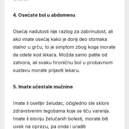
4. Osećate bol u abdomenu
Osećaj nadutosti nije razlog za zabrinutost, ali
ako imate osećaj kako je donji deo stomaka
stalno u grču, to je simptom zbog koga morate
da odete kod lekara. Možda samo patite od
zatvora, ali svaku hroničnu bol u probavnom
sustavu morate prijaviti lekaru.
5. Imate učestale mučnine
Imate li osetljiv želudac, očigledno ste skloni
zdravstvenim tegobama koje se tiču varenja.
Imate li istoriju želučanih bolesti, morate biti
uvek na oprezu, pa onda i uraditi