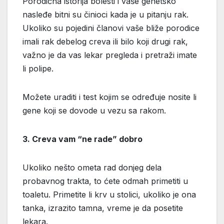
Porodična istorija bolesti i vaše genetsko
nasleđe bitni su činioci kada je u pitanju rak.
Ukoliko su pojedini članovi vaše bliže porodice
imali rak debelog creva ili bilo koji drugi rak,
važno je da vas lekar pregleda i pretraži imate
li polipe.
Možete uraditi i test kojim se određuje nosite li
gene koji se dovode u vezu sa rakom.
3. Creva vam “ne rade” dobro
Ukoliko nešto ometa rad donjeg dela
probavnog trakta, to ćete odmah primetiti u
toaletu. Primetite li krv u stolici, ukoliko je ona
tanka, izrazito tamna, vreme je da posetite
lekara.