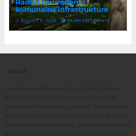
Radovi na uređenju
komunalne infrastrukture
AUGUST 5, 2026
DEJAN SRETENOVIC
MISIJA
Humana misija radija je da širi i pruža informacije o
životu i humanosti kako pojedinaca tako i ostalih
humanitarnih organizacija i udruženja. Po iskustvenim
saznanjima i običnim istraživanjima, populacija osoba
sa invaliditetom zavredi pažnju povodom obeležavanja
kakvog datuma, a u ostalom vremenu gotovo da ih se