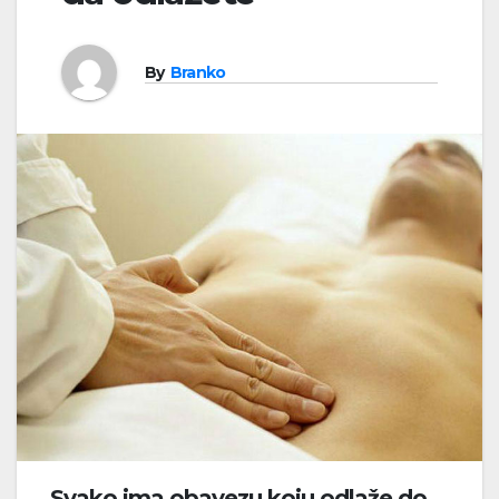
By
Branko
Svako ima obavezu koju odlaže do