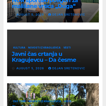
Novi sportski poligon za
mališane vrtića „Duga“
AUGUST 5, 2026
DEJAN SRETENOVIC
KULTURA
NOVOSTI IZ KRAGUJEVCA
VESTI
Javni čas crtanja u
Kragujevcu – Da česme
zažive
AUGUST 5, 2026
DEJAN SRETENOVIC
EKO TEME
NOVOSTI IZ KRAGUJEVCA
VESTI