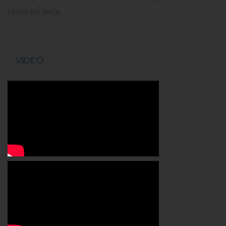
retko ko seća.
VIDEO