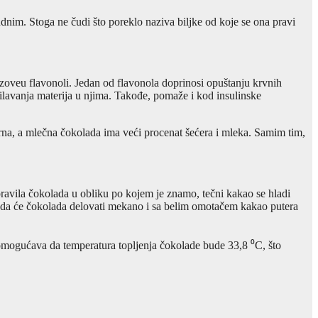
dnim. Stoga ne čudi što poreklo naziva biljke od koje se ona pravi
 zoveu flavonoli. Jedan od flavonola doprinosi opuštanju krvnih
milavanja materija u njima. Takođe, pomaže i kod insulinske
zrna, a mlečna čokolada ima veći procenat šećera i mleka. Samim tim,
pravila čokolada u obliku po kojem je znamo, tečni kakao se hladi
ako da će čokolada delovati mekano i sa belim omotačem kakao putera
a omogućava da temperatura topljenja čokolade bude 33,8 ⁰C, što