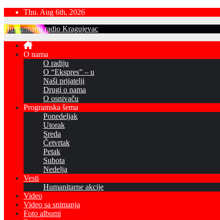
Skip
Thu. Aug 6th, 2026
to
Humanitarni radio Kragujevac
content
O nama
O radiju
O “Ekspres” – u
Naši prijatelji
Drugi o nama
O osnivaču
Programska šema
Ponedeljak
Utorak
Sreda
Četvrtak
Petak
Subota
Nedelja
Vesti
Humanitarne akcije
Video
Video sa snimanja
Foto albumi