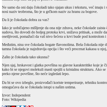
Ne samo da oni daju čokoladi tako sjajan ukus i teksturu, već imaju i
nosi naziv teobroma, što je u grčkom naziv za hranu za bogove.
Da li je čokolada dobra za vas?
Iako je uobičajeno mišljenje da ona nije zdrava, neke čokolade zaista
sudova, što dovodi do boljeg protoka krvi, snižava pritisak, a može da
osetljivosti, pomažući da vaš nivo šećera u krvi bude pod kontrolom i 
Međutim, nisu sve čokolada bogate flavonolima. Bela čokolada nije do
tamna čokolada je najzdravija opcija i što veći procenat kakaoa u njoj, 
Zašto je čokolada tako ukusna?
Njen sjaj, hrskavost i glatka površina su glavne karakteritike koje j
kako bi se njegovi molekuli masti spojili u kristalnu strukturu. Ako 
preko njene površine, što neće izgledati lepo.
Da bi se ovo izbeglo, proizvođači koriste temperiranje, tehniku kontr
omogućava da se čokolada istopi u našim ustima.
Izvor: Independent
Foto: Wikipedia