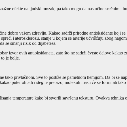
 snažne efekte na ljudski mozak, pa tako mogu da nas učine srećnim i bu
 čine dobro vašem zdravlju. Kakao sadrži prirodne antioksidante koji se
 spreči i aterosklerozu, stanje u kojem se arterije učvršćuju zbog nago
da se smanji rizik od dijabetesa.
bar izvor ovih antioksidanata, zato što ne sadrži čvrste delove kakao 
to je bolje.
e čine tako privlačnom. Sve to postiže se pametnom hemijom. Da bi se na
se kakao puter ohladi i stegne prebrzo, molekuli masti će se formirati t
olisanja temperature kako bi stvorili savršenu teksturu. Ovakva tehnik