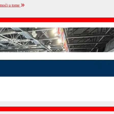
moći u tome
acije Srbije