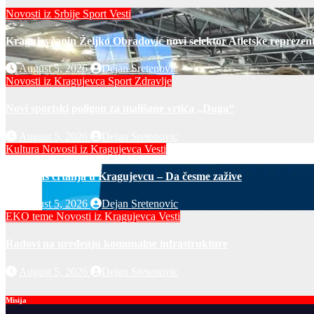
Novosti iz Srbije
Sport
Vesti
Kragujevčanin Željko Obradović novi selektor Atletske reprezent
August 5, 2026
Dejan Sretenovic
Novosti iz Kragujevca
Sport
Zdravlje
Novi sportski poligon za mališane vrtića „Duga“
August 5, 2026
Dejan Sretenovic
Kultura
Novosti iz Kragujevca
Vesti
Javni čas crtanja u Kragujevcu – Da česme zažive
August 5, 2026
Dejan Sretenovic
EKO teme
Novosti iz Kragujevca
Vesti
Radovi na uređenju komunalne infrastrukture
August 5, 2026
Dejan Sretenovic
Misija