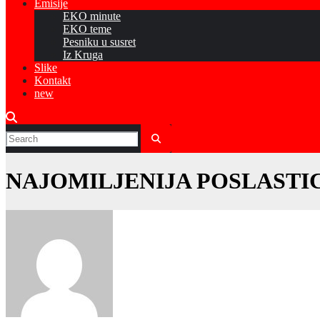
Emisije
EKO minute
EKO teme
Pesniku u susret
Iz Kruga
Slike
Kontakt
new
NAJOMILJENIJA POSLASTICA N