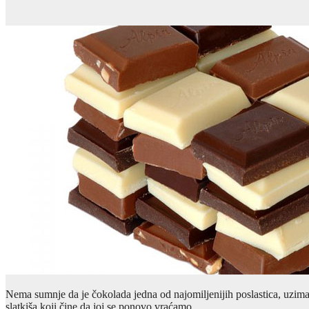
Nema sumnje da je čokolada jedna od najomiljenijih poslastica, uzima
slatkiša koji čine da joj se ponovo vraćamo.