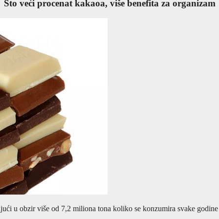
Što veći procenat kakaoa, više benefita za organizam
jući u obzir više od 7,2 miliona tona koliko se konzumira svake godine 