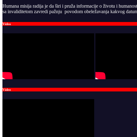
Humana misija radija je da širi i pruža informacije o životu i humanos
sa invaliditetom zavredi pažnju povodom obeležavanja kakvog datuma
Video
Video