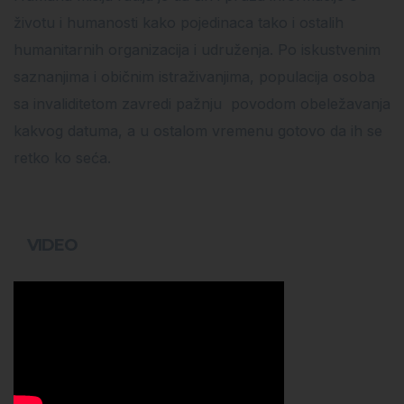
životu i humanosti kako pojedinaca tako i ostalih
humanitarnih organizacija i udruženja. Po iskustvenim
saznanjima i običnim istraživanjima, populacija osoba
sa invaliditetom zavredi pažnju povodom obeležavanja
kakvog datuma, a u ostalom vremenu gotovo da ih se
retko ko seća.
VIDEO