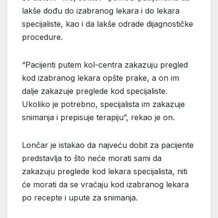
lakše dođu do izabranog lekara i do lekara
specijaliste, kao i da lakše odrade dijagnostičke
procedure.
“Pacijenti putem kol-centra zakazuju pregled
kod izabranog lekara opšte prake, a on im
dalje zakazuje preglede kod specijaliste.
Ukoliko je potrebno, specijalista im zakazuje
snimanja i prepisuje terapiju”, rekao je on.
Lončar je istakao da najveću dobit za pacijente
predstavlja to što neće morati sami da
zakazuju preglede kod lekara specijalista, niti
će morati da se vraćaju kod izabranog lekara
po recepte i upute za snimanja.