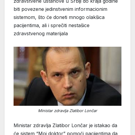
zdravstvene ustanove u Srbiji do kraja godine
biti povezene jedinstvenim informacionim
sistemom, što će doneti mnogo olakšica
pacijentima, ali i sprečiti nestašice
zdravstvenog materijala
Ministar zdravlja Zlatibor Lončar
Ministar zdravlja Zlatibor Lončar je istakao da
će sistem “Moj doktor” pomoći pacijentima da