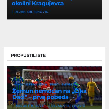
okolini Kragujevca
DEJAN SRETENOVIC
PROPUSTILI STE
NOVOSTI IZ KRAGUJEVCA
SPORT
SVE VESTI
Zemun nemoćan na „Čika
Dači“ – prva pobeda
Radničkog u drugom
AUGUST 9, 2026
DEJAN SRETENOVIC