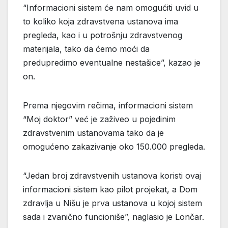
“Informacioni sistem će nam omogućiti uvid u
to koliko koja zdravstvena ustanova ima
pregleda, kao i u potrošnju zdravstvenog
materijala, tako da ćemo moći da
predupredimo eventualne nestašice”, kazao je
on.
Prema njegovim rečima, informacioni sistem
“Moj doktor” već je zaživeo u pojedinim
zdravstvenim ustanovama tako da je
omogućeno zakazivanje oko 150.000 pregleda.
“Jedan broj zdravstvenih ustanova koristi ovaj
informacioni sistem kao pilot projekat, a Dom
zdravlja u Nišu je prva ustanova u kojoj sistem
sada i zvanično funcioniše”, naglasio je Lončar.