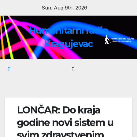
Skip
Sun. Aug 9th, 2026
to
content
Humanitarni radio
Kragujevac
LONČAR: Do kraja
godine novi sistem u
svim zdravstvenim