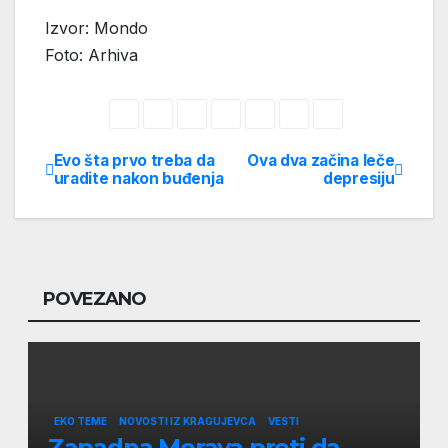
Izvor: Mondo
Foto: Arhiva
Evo šta prvo treba da
Ova dva začina leče
Post
uradite nakon buđenja
depresiju
navigation
POVEZANO
EKO TEME
NOVOSTI IZ KRAGUJEVCA
VESTI
Zapadna Morava preti da