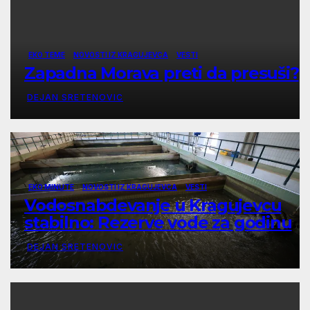
EKO TEME
NOVOSTI IZ KRAGUJEVCA
VESTI
Zapadna Morava preti da presuši?
DEJAN SRETENOVIC
EKO MINUTE
NOVOSTI IZ KRAGUJEVCA
VESTI
Vodosnabdevanje u Kragujevcu
stabilno: Rezerve vode za godinu
dana
DEJAN SRETENOVIC