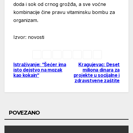
doda i sok od crnog grožđa, a sve voćne
kombinacije čine pravu vitaminsku bombu za
organizam.
Izvor: novosti
Istraživanje: “Šećer ima
Kragujevac: Deset
Post
isto dejstvo na mozak
miliona dinara za
kao kokain“
projekte u socijalne i
navigation
zdravstvene zaštite
POVEZANO