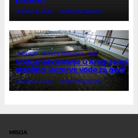
AUGUST 8, 2026
DEJAN SRETENOVIC
EKO MINUTE
NOVOSTI IZ KRAGUJEVCA
VESTI
Vodosnabdevanje u Kragujevcu
stabilno: Rezerve vode za godinu
dana
AUGUST 8, 2026
DEJAN SRETENOVIC
MISIJA