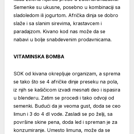
Semenke su ukusne, posebno u kombinaciji sa
sladoledom ili jogurtom. Afrička dinja se dobro
slaže i sa slanim sirevima, krastavcem i
paradajzom. Kivano kod nas može da se
nabavi u bolje snabdevenim prodavnicama.
VITAMINSKA BOMBA
SOK od kivana okrepljuje organizam, a sprema
se tako što se 4 afričke dinje preseku na pola,
iz njih se kašičicom izvadi mesnati deo i ispasira
u blenderu. Zatim se procedi i tako odvoji od
semenki. Budući da je veoma gust, doda se ceo
limun i 3 do 4 dl vode. Zasladi se po želji, sa
površine skine pena, doda led i spreman je za
konzumiranje. Umesto limuna, može da se