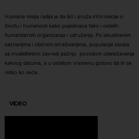
Humana misija radija je da širi i pruža informacije o
životu i humanosti kako pojedinaca tako i ostalih
humanitarnih organizacija i udruženja. Po iskustvenim
saznanjima i običnim istraživanjima, populacija osoba
sa invaliditetom zavredi pažnju povodom obeležavanja
kakvog datuma, a u ostalom vremenu gotovo da ih se
retko ko seća.
VIDEO