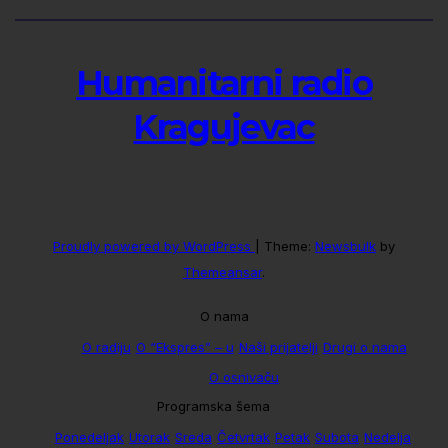
Humanitarni radio
Kragujevac
Proudly powered by WordPress
|
Theme:
Newsbulk
by
Themeansar
.
O nama
O radiju
O “Ekspres” – u
Naši prijatelji
Drugi o nama
O osnivaču
Programska šema
Ponedeljak
Utorak
Sreda
Četvrtak
Petak
Subota
Nedelja