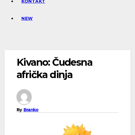
KONTAKT
NEW
Kivano: Čudesna
afrička dinja
By
Branko