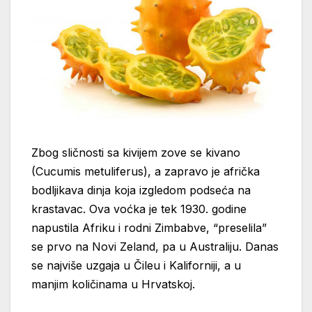
Zbog sličnosti sa kivijem zove se kivano
(Cucumis metuliferus), a zapravo je afrička
bodljikava dinja koja izgledom podseća na
krastavac. Ova voćka je tek 1930. godine
napustila Afriku i rodni Zimbabve, “preselila”
se prvo na Novi Zeland, pa u Australiju. Danas
se najviše uzgaja u Čileu i Kaliforniji, a u
manjim količinama u Hrvatskoj.