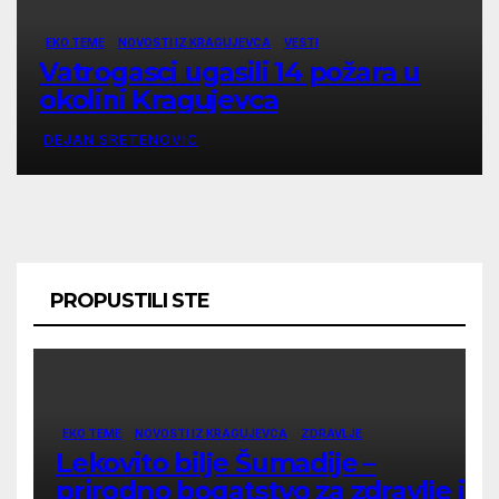
EKO TEME
NOVOSTI IZ KRAGUJEVCA
VESTI
Vatrogasci ugasili 14 požara u
okolini Kragujevca
DEJAN SRETENOVIC
PROPUSTILI STE
EKO TEME
NOVOSTI IZ KRAGUJEVCA
ZDRAVLJE
Lekovito bilje Šumadije –
prirodno bogatstvo za zdravlje i