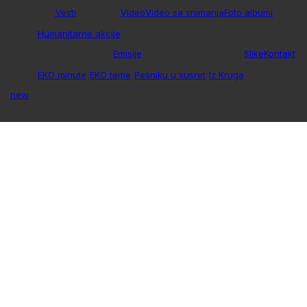
Vesti
Video
Video sa snimanja
Foto albumi
Humanitarne akcije
Emisije
Slike
Kontakt
EKO minute
EKO teme
Pesniku u susret
Iz Kruga
new