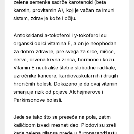
zelene semenke sadrže karotenoid (beta
karotin, provitamin A), koji je važan za imuni
sistem, zdravlje kože i očiju.
Antioksidansi a-tokoferol i y-tokoferol su
organski oblici vitamina E, a on je neophodan
za dobro zdravlje, pre svega za srce, mišiće,
nerve, crvena krvna zrnca, hormone i kožu.
Vitamin E neutrališe štetne slobodne radikale,
uzročnike kancera, kardiovaskularnih i drugih
hroničnih bolesti. Dokazano je da ovaj vitamin
smanjuje rizik od pojave Alchajmerove i
Parkinsonove bolesti.
Jede se tako što se preseče na pola, zatim
kašičicom izvadi mesnati deo. Plodovi su zreli
kada zelena nijansa pređe u žutonarandžastu.