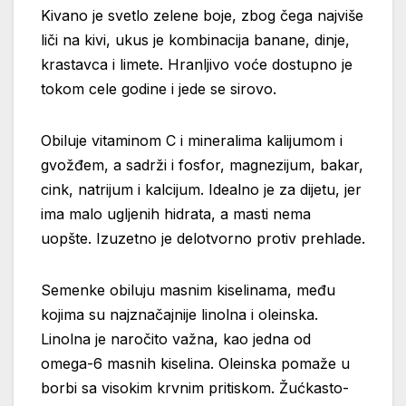
Kivano je svetlo zelene boje, zbog čega najviše
liči na kivi, ukus je kombinacija banane, dinje,
krastavca i limete. Hranljivo voće dostupno je
tokom cele godine i jede se sirovo.
Obiluje vitaminom C i mineralima kalijumom i
gvožđem, a sadrži i fosfor, magnezijum, bakar,
cink, natrijum i kalcijum. Idealno je za dijetu, jer
ima malo ugljenih hidrata, a masti nema
uopšte. Izuzetno je delotvorno protiv prehlade.
Semenke obiluju masnim kiselinama, među
kojima su najznačajnije linolna i oleinska.
Linolna je naročito važna, kao jedna od
omega-6 masnih kiselina. Oleinska pomaže u
borbi sa visokim krvnim pritiskom. Žućkasto-