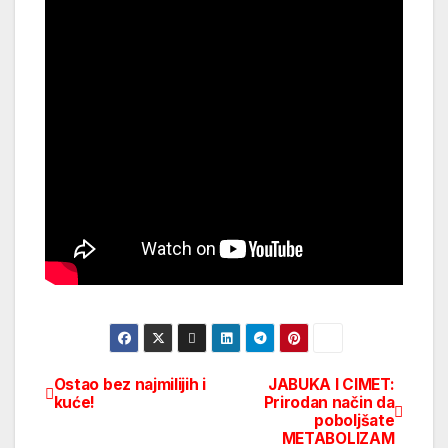
Ostao bez najmilijih i
JABUKA I CIMET:
Post
kuće!
Prirodan način da
poboljšate
navigation
METABOLIZAM