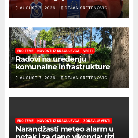
AUGUST 7, 2026
DEJAN SRETENOVIC
EKO TEME
NOVOSTI IZ KRAGUJEVCA
VESTI
Radovi na uređenju
komunalne infrastrukture
AUGUST 7, 2026
DEJAN SRETENOVIC
EKO TEME
NOVOSTI IZ KRAGUJEVCA
ZDRAVLJE VESTI
Narandžasti meteo alarm u
petak i za dane vikenda: rizik