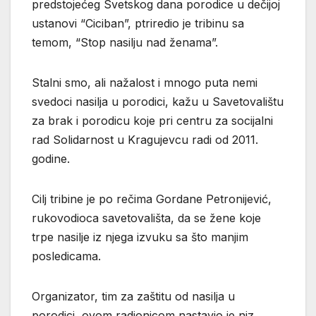
predstojećeg Svetskog dana porodice u dečijoj
ustanovi “Ciciban”, ptriredio je tribinu sa
temom, “Stop nasilju nad ženama”.
Stalni smo, ali nažalost i mnogo puta nemi
svedoci nasilja u porodici, kažu u Savetovalištu
za brak i porodicu koje pri centru za socijalni
rad Solidarnost u Kragujevcu radi od 2011.
godine.
Cilj tribine je po rečima Gordane Petronijević,
rukovodioca savetovališta, da se žene koje
trpe nasilje iz njega izvuku sa što manjim
posledicama.
Organizator, tim za zaštitu od nasilja u
porodici, ovom radionicom nastavio je niz