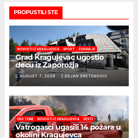
PROPUSTILI STE
NOVOSTI IZ KRAGUJEVCA
SPORT
ZDRAVLJE
Grad Kragujevac ugostio
decu iz Zaporožja
AUGUST 7, 2026
DEJAN SRETENOVIC
EKO TEME
NOVOSTI IZ KRAGUJEVCA
VESTI
Vatrogasci ugasili 14 požara u
okolini Kragujevca