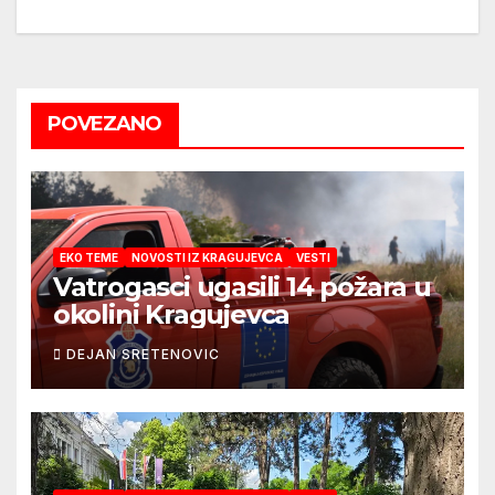
POVEZANO
EKO TEME
NOVOSTI IZ KRAGUJEVCA
VESTI
Vatrogasci ugasili 14 požara u
okolini Kragujevca
DEJAN SRETENOVIC