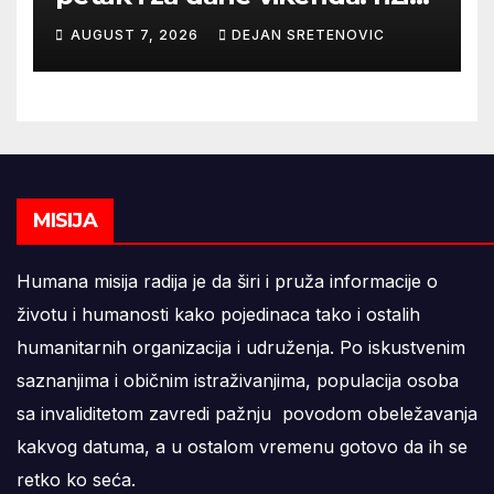
od nastanka i širenja požara
AUGUST 7, 2026
DEJAN SRETENOVIC
na otvorenom i dalje veoma
visok
MISIJA
Humana misija radija je da širi i pruža informacije o
životu i humanosti kako pojedinaca tako i ostalih
humanitarnih organizacija i udruženja. Po iskustvenim
saznanjima i običnim istraživanjima, populacija osoba
sa invaliditetom zavredi pažnju povodom obeležavanja
kakvog datuma, a u ostalom vremenu gotovo da ih se
retko ko seća.