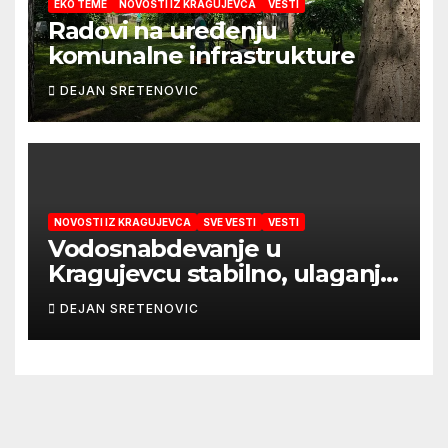
EKO TEME
NOVOSTI IZ KRAGUJEVCA
VESTI
Radovi na uređenju
komunalne infrastrukture
DEJAN SRETENOVIC
NOVOSTI IZ KRAGUJEVCA
SVE VESTI
VESTI
Vodosnabdevanje u
Kragujevcu stabilno, ulaganja
obezbedila sigurnije
DEJAN SRETENOVIC
snabdevanje