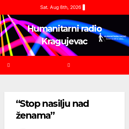
Skip
Sat. Aug 8th, 2026
to
content
Humanitarni radio
Kragujevac
“Stop nasilju nad
ženama”