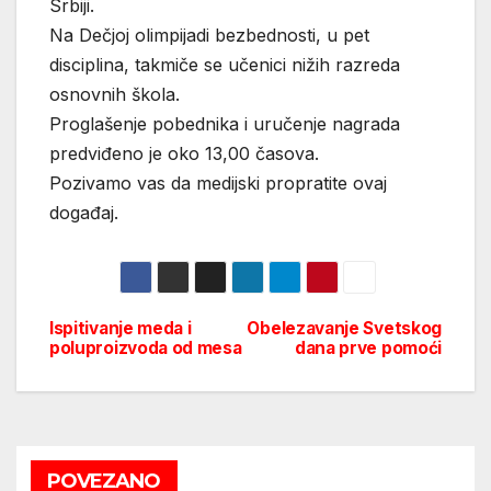
Srbiji.
Na Dečjoj olimpijadi bezbednosti, u pet
disciplina, takmiče se učenici nižih razreda
osnovnih škola.
Proglašenje pobednika i uručenje nagrada
predviđeno je oko 13,00 časova.
Pozivamo vas da medijski propratite ovaj
događaj.
Ispitivanje meda i
Obelezavanje Svetskog
Post
poluproizvoda od mesa
dana prve pomoći
navigation
POVEZANO