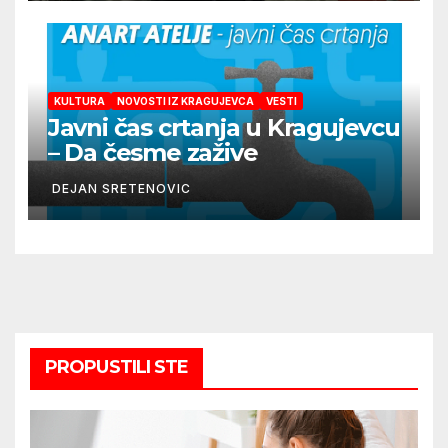
KULTURA
NOVOSTI IZ KRAGUJEVCA
VESTI
Javni čas crtanja u Kragujevcu
– Da česme zažive
DEJAN SRETENOVIC
PROPUSTILI STE