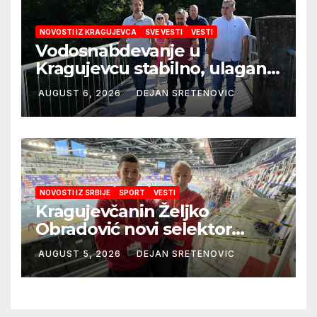
NOVOSTI IZ KRAGUJEVCA
SVE VESTI
VESTI
Vodosnabdevanje u
Kragujevcu stabilno, ulaganja
obezbedila sigurnije
AUGUST 6, 2026
DEJAN SRETENOVIC
snabdevanje
NOVOSTI IZ SRBIJE
SPORT
VESTI
Kragujevčanin Željko
Obradović novi selektor
Atletske reprezentacije Srbije
AUGUST 5, 2026
DEJAN SRETENOVIC