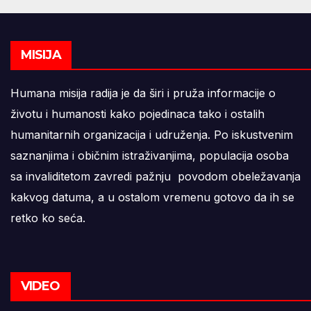
MISIJA
Humana misija radija je da širi i pruža informacije o
životu i humanosti kako pojedinaca tako i ostalih
humanitarnih organizacija i udruženja. Po iskustvenim
saznanjima i običnim istraživanjima, populacija osoba
sa invaliditetom zavredi pažnju povodom obeležavanja
kakvog datuma, a u ostalom vremenu gotovo da ih se
retko ko seća.
VIDEO