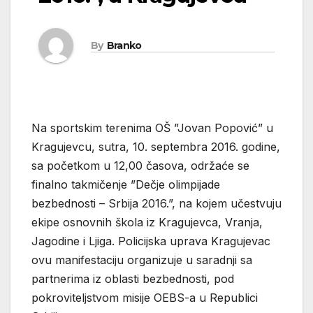
By
Branko
Na sportskim terenima OŠ ”Jovan Popović” u
Kragujevcu, sutra, 10. septembra 2016. godine,
sa početkom u 12,00 časova, održaće se
finalno takmičenje ”Dečje olimpijade
bezbednosti – Srbija 2016.”, na kojem učestvuju
ekipe osnovnih škola iz Kragujevca, Vranja,
Jagodine i Ljiga. Policijska uprava Kragujevac
ovu manifestaciju organizuje u saradnji sa
partnerima iz oblasti bezbednosti, pod
pokroviteljstvom misije OEBS-a u Republici