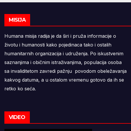
MISIJA
Humana misija radija je da širi i pruža informacije o
životu i humanosti kako pojedinaca tako i ostalih
humanitarnih organizacija i udruženja. Po iskustvenim
saznanjima i običnim istraživanjima, populacija osoba
sa invaliditetom zavredi pažnju povodom obeležavanja
kakvog datuma, a u ostalom vremenu gotovo da ih se
retko ko seća.
VIDEO