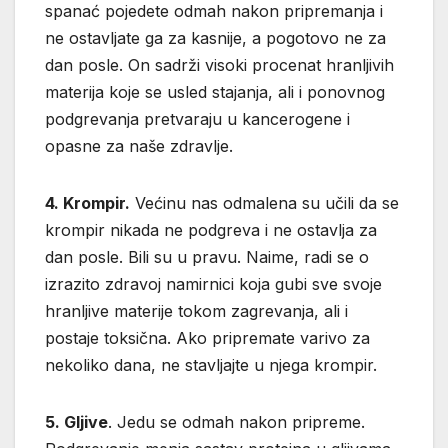
spanać pojedete odmah nakon pripremanja i
ne ostavljate ga za kasnije, a pogotovo ne za
dan posle. On sadrži visoki procenat hranljivih
materija koje se usled stajanja, ali i ponovnog
podgrevanja pretvaraju u kancerogene i
opasne za naše zdravlje.
4. Krompir.
Većinu nas odmalena su učili da se
krompir nikada ne podgreva i ne ostavlja za
dan posle. Bili su u pravu. Naime, radi se o
izrazito zdravoj namirnici koja gubi sve svoje
hranljive materije tokom zagrevanja, ali i
postaje toksična. Ako pripremate varivo za
nekoliko dana, ne stavljajte u njega krompir.
5. Gljive
. Jedu se odmah nakon pripreme.