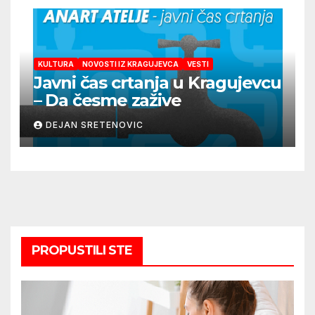
KULTURA
NOVOSTI IZ KRAGUJEVCA
VESTI
Javni čas crtanja u Kragujevcu
– Da česme zažive
DEJAN SRETENOVIC
PROPUSTILI STE