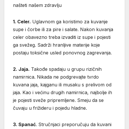
našteti našem zdravlju
1. Celer.
Uglavnom ga koristimo za kuvanje
supe i čorbe ili za pire i salate. Nakon kuvanja
celer obavezno treba izvaditi iz supe i pojesti
ga svežeg. Sadrži hranljive materije koje
postaju toksične usled ponovnog zagrevanja.
2. Jaja.
Takođe spadaju u grupu rizičnih
namirnica. Nikada ne podgrevajte tvrdo
kuvana jaja, kajganu ili musaku s prelivom od
jaja. Kao i većinu drugih namirnica, najbolje ih
je pojesti sveže pripremljene. Smeju da se
čuvaju u frižideru i pojedu hladne.
3. Spanać
. Stručnjaci preporučuju da kuvani