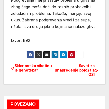
Podgrevanje menja sastav proteina u gljivama
zbog čega može doći do raznih probavnih i
želudačnih problema. Takođe, menjaju svoj
ukus. Zabrana podgrevanja vredi i za supe,
rižota i sva druga jela u kojima se nalaze gljive.
Izvor: B92
Sklonost ka nikotinu
Savet za
Post
je genetska?
unapređenje položaja
OSI
navigation
POVEZANO