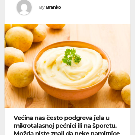
By
Branko
Većina nas često podgreva jela u
mikrotalasnoj pećnici ili na šporetu.
Možda niste znali da neke namirnice