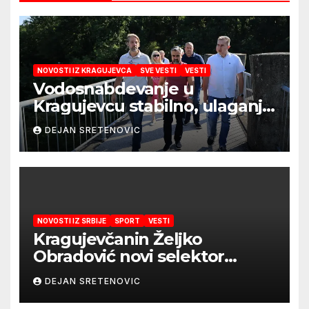
NOVOSTI IZ KRAGUJEVCA
SVE VESTI
VESTI
Vodosnabdevanje u
Kragujevcu stabilno, ulaganja
obezbedila sigurnije
DEJAN SRETENOVIC
snabdevanje
NOVOSTI IZ SRBIJE
SPORT
VESTI
Kragujevčanin Željko
Obradović novi selektor
Atletske reprezentacije Srbije
DEJAN SRETENOVIC