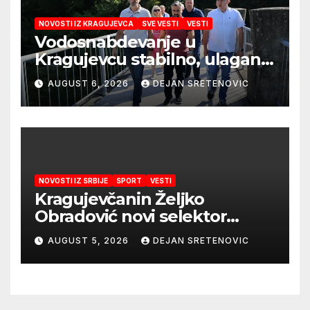
NOVOSTI IZ KRAGUJEVCA
SVE VESTI
VESTI
Vodosnabdevanje u
Kragujevcu stabilno, ulaganja
obezbedila sigurnije
AUGUST 6, 2026
DEJAN SRETENOVIC
snabdevanje
NOVOSTI IZ SRBIJE
SPORT
VESTI
Kragujevčanin Željko
Obradović novi selektor
Atletske reprezentacije Srbije
AUGUST 5, 2026
DEJAN SRETENOVIC