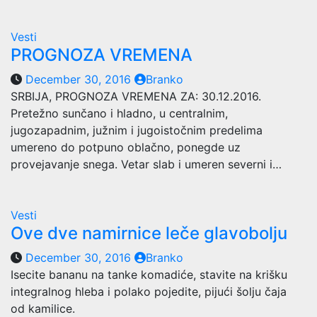
Vesti
PROGNOZA VREMENA
December 30, 2016
Branko
SRBIJA, PROGNOZA VREMENA ZA: 30.12.2016.
Pretežno sunčano i hladno, u centralnim,
jugozapadnim, južnim i jugoistočnim predelima
umereno do potpuno oblačno, ponegde uz
provejavanje snega. Vetar slab i umeren severni i…
Vesti
Ove dve namirnice leče glavobolju
December 30, 2016
Branko
Isecite bananu na tanke komadiće, stavite na krišku
integralnog hleba i polako pojedite, pijući šolju čaja
od kamilice.