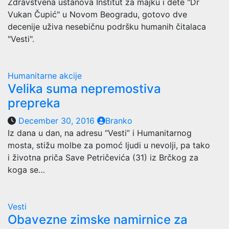
Zdravstvena ustanova Institut za majku i dete "Dr
Vukan Čupić" u Novom Beogradu, gotovo dve
decenije uživa nesebičnu podršku humanih čitalaca
"Vesti".
Humanitarne akcije
Velika suma nepremostiva
prepreka
December 30, 2016
Branko
Iz dana u dan, na adresu “Vesti” i Humanitarnog
mosta, stižu molbe za pomoć ljudi u nevolji, pa tako
i životna priča Save Petričevića (31) iz Brčkog za
koga se…
Vesti
Obavezne zimske namirnice za