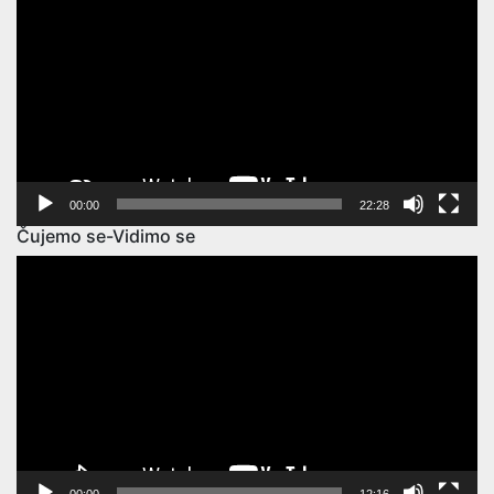
Player
00:00
22:28
Čujemo se-Vidimo se
Video
Player