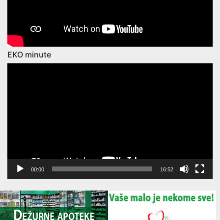
EKO minute
Video
Player
00:00
16:52