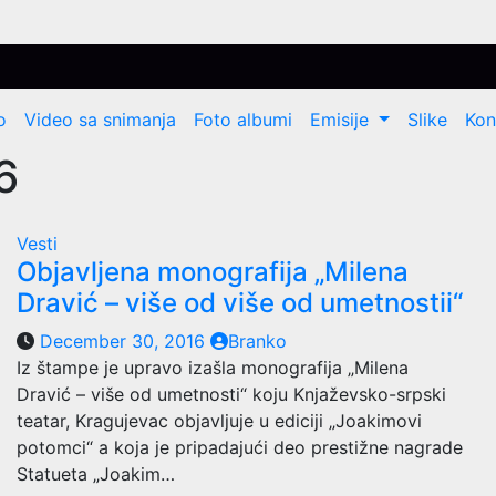
o
Video sa snimanja
Foto albumi
Emisije
Slike
Kon
6
Vesti
Objavljena monografija „Milena
Dravić – više od više od umetnostii“
December 30, 2016
Branko
Iz štampe je upravo izašla monografija „Milena
Dravić – više od umetnosti“ koju Knjaževsko-srpski
teatar, Kragujevac objavljuje u ediciji „Joakimovi
potomci“ a koja je pripadajući deo prestižne nagrade
Statueta „Joakim…