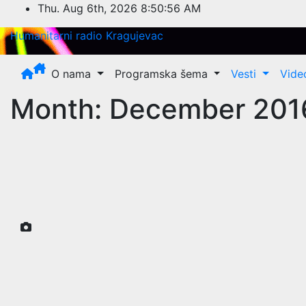
Skip
Thu. Aug 6th, 2026
8:50:56 AM
to
Humanitarni radio Kragujevac
content
O nama
Programska šema
Vesti
Vide
Month:
December 201