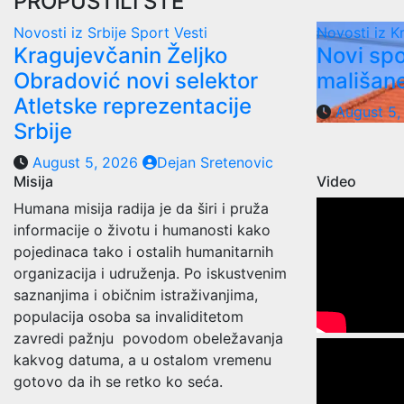
PROPUSTILI STE
pa
Novosti iz Srbije
Sport
Vesti
Novosti iz 
Kragujevčanin Željko
Novi spo
Obradović novi selektor
mališane
Atletske reprezentacije
August 5
Srbije
August 5, 2026
Dejan Sretenovic
Misija
Video
Humana misija radija je da širi i pruža
informacije o životu i humanosti kako
pojedinaca tako i ostalih humanitarnih
organizacija i udruženja. Po iskustvenim
saznanjima i običnim istraživanjima,
populacija osoba sa invaliditetom
zavredi pažnju povodom obeležavanja
kakvog datuma, a u ostalom vremenu
gotovo da ih se retko ko seća.