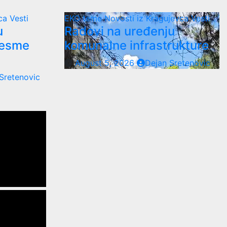
vca
Vesti
EKO teme
Novosti iz Kragujevca
Vesti
u
Radovi na uređenju
česme
komunalne infrastrukture
August 5, 2026
Dejan Sretenovic
Sretenovic