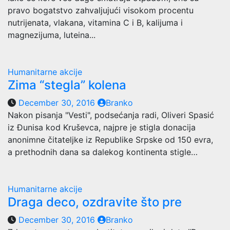
pravo bogatstvo zahvaljujući visokom procentu
nutrijenata, vlakana, vitamina C i B, kalijuma i
magnezijuma, luteina...
Humanitarne akcije
Zima “stegla” kolena
December 30, 2016
Branko
Nakon pisanja "Vesti", podsećanja radi, Oliveri Spasić
iz Đunisa kod Kruševca, najpre je stigla donacija
anonimne čitateljke iz Republike Srpske od 150 evra,
a prethodnih dana sa dalekog kontinenta stigle…
Humanitarne akcije
Draga deco, ozdravite što pre
December 30, 2016
Branko