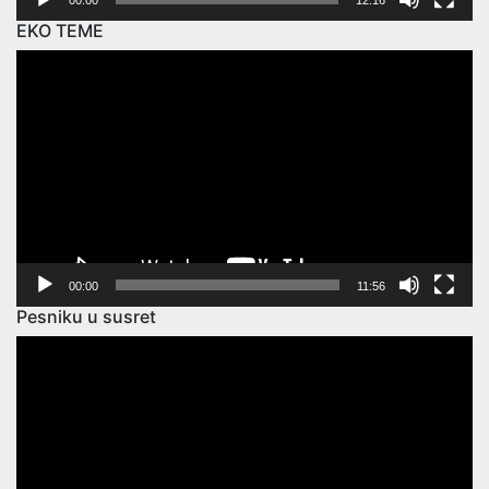
00:00
12:16
EKO TEME
Video
Player
00:00
11:56
Pesniku u susret