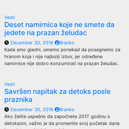
Vesti
Deset namirnica koje ne smete da
jedete na prazan želudac
December 30, 2016
Branko
Kada smo gladni, umemo ponekad da posegnemo za
hranom koja i nije najbolji izbor, jer određene
namirnice nije dobro konzumirati na prazan želudac.
Vesti
Savršen napitak za detoks posle
praznika
December 30, 2016
Branko
Ako želite uspešno da započnete 2017. godinu s
detoksom, važno je da promenite svoj početak dana