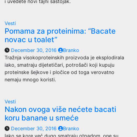
i uvedete novi tajni sastojak.
Vesti
Pomama za proteinima: “Bacate
novac u toalet”
December 30, 2016
Branko
Tražnja visokoproteinskih proizvoda je eksplodirala
iako, smatraju dijetetičari, potrošači koji kupuju
proteinske šejkove i pločice od toga verovatno
nemaju mnogo koristi.
Vesti
Nakon ovoga više nećete bacati
koru banane u smeće
December 30, 2016
Branko
Iako se kore već dugo smatraju otpadom, one su