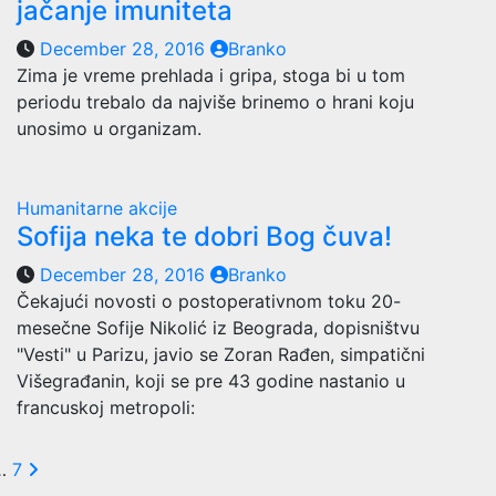
jačanje imuniteta
December 28, 2016
Branko
Zima je vreme prehlada i gripa, stoga bi u tom
periodu trebalo da najviše brinemo o hrani koju
unosimo u organizam.
Humanitarne akcije
Sofija neka te dobri Bog čuva!
December 28, 2016
Branko
Čekajući novosti o postoperativnom toku 20-
mesečne Sofije Nikolić iz Beograda, dopisništvu
"Vesti" u Parizu, javio se Zoran Rađen, simpatični
Višegrađanin, koji se pre 43 godine nastanio u
francuskoj metropoli:
sts
…
7