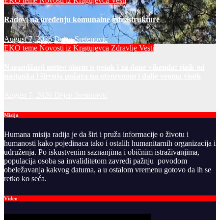
EKO teme
Novosti iz Kragujevca
Vesti
Radovi na uređenju komunalne infrastrukture
August 7, 2026
Dejan Sretenovic
EKO teme
Novosti iz Kragujevca
Zdravlje Vesti
Narandžasti meteo alarm u petak i za dane vikenda: rizik od
nastanka i širenja požara na otvorenom i dalje veoma visok
August 7, 2026
Dejan Sretenovic
Misija
Humana misija radija je da širi i pruža informacije o životu i
humanosti kako pojedinaca tako i ostalih humanitarnih organizacija i
udruženja. Po iskustvenim saznanjima i običnim istraživanjima,
populacija osoba sa invaliditetom zavredi pažnju povodom
obeležavanja kakvog datuma, a u ostalom vremenu gotovo da ih se
retko ko seća.
Video