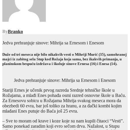
By
Branko
Jedva prehranjuje sinove: Mihrija sa Ernesom i Enesom
Duže od tri meseca nije bilo nikakvih vesti o Mihriji Murić (35), samohranoj
majci iz zabitog sela Stup kod Rožaja koja sama, bez ikakvih primanja, u
planinskom bespuću izdržava i školuje sinove Ernesa (16) i Enesa (14).
Jedva prehranjuje sinove: Mihrija sa Ernesom i Enesom
Stariji Ernes je učenik prvog razreda Srednje tehničke škole u
Rožajama, a mlađi Enes pohađa osmi razred osnovne škole u Baću.
Za Ernesovu sobicu u Rožajama Mihrija svakog meseca mora da
obezbedi 60 evra, bar još toliko za hranu, a za đački kombi kojim
mlađani Enes putuje do Baća još 25 evra.
– Sve to moram od krave i koze koje su nam kupili čitaoci “Vesti”.
Samo ponekad zaradim koji evro sečom drva. Nažalost, u Stupu