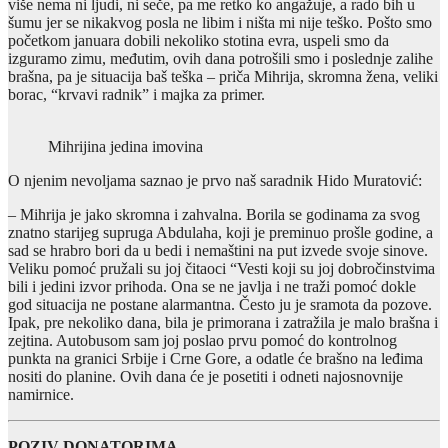
više nema ni ljudi, ni seče, pa me retko ko angažuje, a rado bih u
šumu jer se nikakvog posla ne libim i ništa mi nije teško. Pošto smo
početkom januara dobili nekoliko stotina evra, uspeli smo da
izguramo zimu, međutim, ovih dana potrošili smo i poslednje zalihe
brašna, pa je situacija baš teška – priča Mihrija, skromna žena, veliki
borac, “krvavi radnik” i majka za primer.
Mihrijina jedina imovina
O njenim nevoljama saznao je prvo naš saradnik Hido Muratović:
– Mihrija je jako skromna i zahvalna. Borila se godinama za svog
znatno starijeg supruga Abdulaha, koji je preminuo prošle godine, a
sad se hrabro bori da u bedi i nemaštini na put izvede svoje sinove.
Veliku pomoć pružali su joj čitaoci “Vesti koji su joj dobročinstvima
bili i jedini izvor prihoda. Ona se ne javlja i ne traži pomoć dokle
god situacija ne postane alarmantna. Često ju je sramota da pozove.
Ipak, pre nekoliko dana, bila je primorana i zatražila je malo brašna i
zejtina. Autobusom sam joj poslao prvu pomoć do kontrolnog
punkta na granici Srbije i Crne Gore, a odatle će brašno na leđima
nositi do planine. Ovih dana će je posetiti i odneti najosnovnije
namirnice.
POZIV DONATORIMA