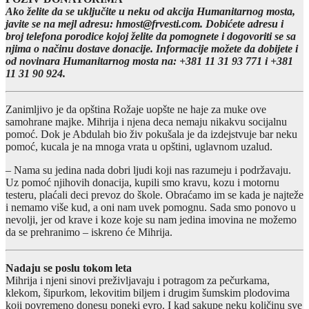
Ako želite da se uključite u neku od akcija Humanitarnog mosta,
javite se na mejl adresu: hmost@frvesti.com. Dobićete adresu i
broj telefona porodice kojoj želite da pomognete i dogovoriti se sa
njima o načinu dostave donacije. Informacije možete da dobijete i
od novinara Humanitarnog mosta na: +381 11 31 93 771 i +381
11 31 90 924.
Zanimljivo je da opština Rožaje uopšte ne haje za muke ove
samohrane majke. Mihrija i njena deca nemaju nikakvu socijalnu
pomoć. Dok je Abdulah bio živ pokušala je da izdejstvuje bar neku
pomoć, kucala je na mnoga vrata u opštini, uglavnom uzalud.
– Nama su jedina nada dobri ljudi koji nas razumeju i podržavaju.
Uz pomoć njihovih donacija, kupili smo kravu, kozu i motornu
testeru, plaćali deci prevoz do škole. Obraćamo im se kada je najteže
i nemamo više kud, a oni nam uvek pomognu. Sada smo ponovo u
nevolji, jer od krave i koze koje su nam jedina imovina ne možemo
da se prehranimo – iskreno će Mihrija.
Nadaju se poslu tokom leta
Mihrija i njeni sinovi preživljavaju i potragom za pečurkama,
klekom, šipurkom, lekovitim biljem i drugim šumskim plodovima
koji povremeno donesu poneki evro. I kad sakupe neku količinu sve