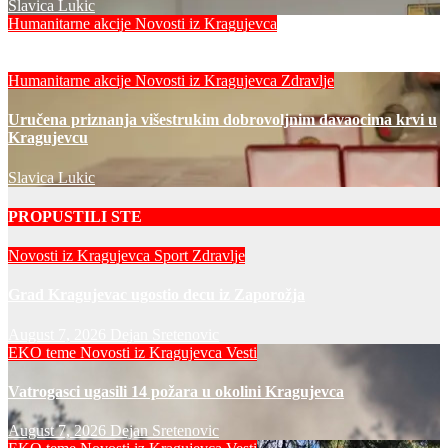
Slavica Lukic
Humanitarne akcije
Novosti iz Kragujevca
Slavica Lukic
Humanitarne akcije
Novosti iz Kragujevca
Zdravlje
Uručena priznanja višestrukim dobrovoljnim davaocima krvi u
Kragujevcu
Slavica Lukic
PROPUSTILI STE
Novosti iz Kragujevca
Sport
Zdravlje
Grad Kragujevac ugostio decu iz Zaporožja
August 7, 2026
Dejan Sretenovic
EKO teme
Novosti iz Kragujevca
Vesti
Vatrogasci ugasili 14 požara u okolini Kragujevca
August 7, 2026
Dejan Sretenovic