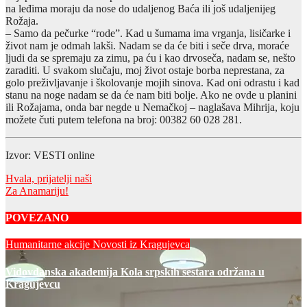
na leđima moraju da nose do udaljenog Baća ili još udaljenijeg
Rožaja.
– Samo da pečurke “rode”. Kad u šumama ima vrganja, lisičarke i
život nam je odmah lakši. Nadam se da će biti i seče drva, moraće
ljudi da se spremaju za zimu, pa ću i kao drvoseča, nadam se, nešto
zaraditi. U svakom slučaju, moj život ostaje borba neprestana, za
golo preživljavanje i školovanje mojih sinova. Kad oni odrastu i kad
stanu na noge nadam se da će nam biti bolje. Ako ne ovde u planini
ili Rožajama, onda bar negde u Nemačkoj – naglašava Mihrija, koju
možete čuti putem telefona na broj: 00382 60 028 281.
Izvor: VESTI online
Post
Hvala, prijatelji naši
Za Anamariju!
navigation
POVEZANO
Humanitarne akcije
Novosti iz Kragujevca
Vidovdanska akademija Kola srpskih sestara održana u
Kragujevcu