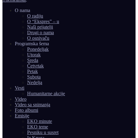
O nama
O radiju
O “Ekspres” – u
Naši prijatelji
Drugi o nama
O osnivaču
Programska šema
Ponedeljak
Utorak
Sreda
Četvrtak
Petak
Subota
Nedelja
Vesti
Humanitarne akcije
Video
Video sa snimanja
Foto albumi
Emisije
EKO minute
EKO teme
Pesniku u susret
Iz Kruga