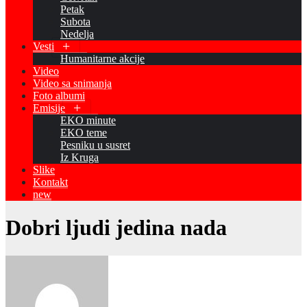
Petak
Subota
Nedelja
Vesti
Humanitarne akcije
Video
Video sa snimanja
Foto albumi
Emisije
EKO minute
EKO teme
Pesniku u susret
Iz Kruga
Slike
Kontakt
new
Dobri ljudi jedina nada