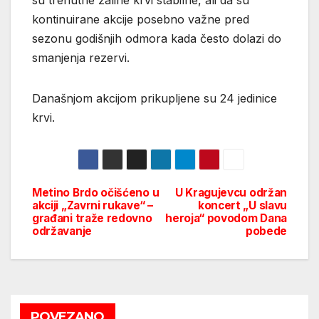
kontinuirane akcije posebno važne pred
sezonu godišnjih odmora kada često dolazi do
smanjenja rezervi.
Današnjom akcijom prikupljene su 24 jedinice
krvi.
Metino Brdo očišćeno u
U Kragujevcu održan
Post
akciji „Zavrni rukave“ –
koncert „U slavu
građani traže redovno
heroja“ povodom Dana
navigation
održavanje
pobede
POVEZANO