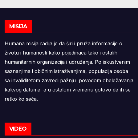
MISIJA
Humana misija radija je da širi i pruža informacije o
životu i humanosti kako pojedinaca tako i ostalih
humanitarnih organizacija i udruženja. Po iskustvenim
saznanjima i običnim istraživanjima, populacija osoba
sa invaliditetom zavredi pažnju povodom obeležavanja
kakvog datuma, a u ostalom vremenu gotovo da ih se
retko ko seća.
VIDEO