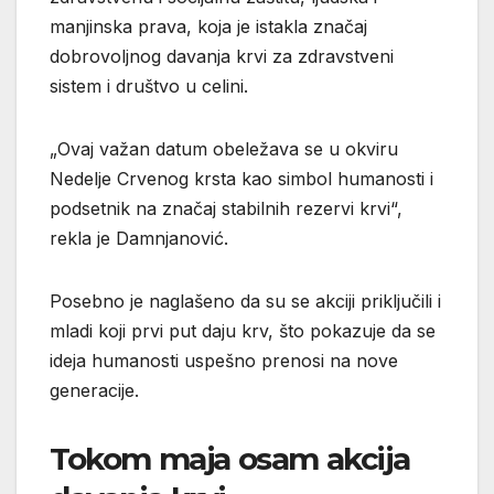
manjinska prava, koja je istakla značaj
dobrovoljnog davanja krvi za zdravstveni
sistem i društvo u celini.
„Ovaj važan datum obeležava se u okviru
Nedelje Crvenog krsta kao simbol humanosti i
podsetnik na značaj stabilnih rezervi krvi“,
rekla je Damnjanović.
Posebno je naglašeno da su se akciji priključili i
mladi koji prvi put daju krv, što pokazuje da se
ideja humanosti uspešno prenosi na nove
generacije.
Tokom maja osam akcija