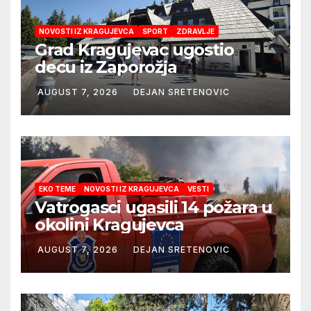
NOVOSTI IZ KRAGUJEVCA
SPORT
ZDRAVLJE
Grad Kragujevac ugostio
decu iz Zaporožja
AUGUST 7, 2026
DEJAN SRETENOVIC
EKO TEME
NOVOSTI IZ KRAGUJEVCA
VESTI
Vatrogasci ugasili 14 požara u
okolini Kragujevca
AUGUST 7, 2026
DEJAN SRETENOVIC