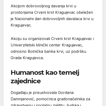
Akcijom dobrovoljnog davanja krvi u
prostorijama
Crveni krst Kragujevac
obeležen
je Nacionalni dan dobrovoljnih davalaca krvi u
Kragujevac
.
Akciju su organizovali
Crveni krst Kragujevac
i
Univerzitetski klinički centar Kragujevac
,
odnosno Bolnička banka krvi, uz podršku
Grada Kragujevca.
Humanost kao temelj
zajednice
Događaju je prisustvovala
Gordana
Damnjanović
, pomoćnica gradonačelnika za
zdravstvenu i socijalnu zaštitu, ljudska i