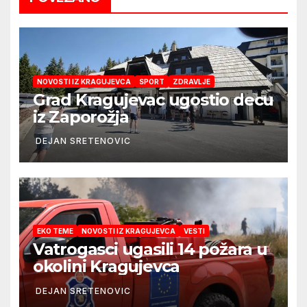
NOVOSTI IZ KRAGUJEVCA
SPORT
ZDRAVLJE
Grad Kragujevac ugostio decu
iz Zaporožja
DEJAN SRETENOVIC
EKO TEME
NOVOSTI IZ KRAGUJEVCA
VESTI
Vatrogasci ugasili 14 požara u
okolini Kragujevca
DEJAN SRETENOVIC