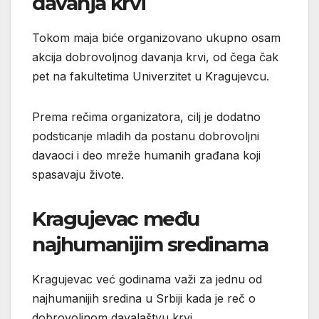
davanja krvi
Tokom maja biće organizovano ukupno osam
akcija dobrovoljnog davanja krvi, od čega čak
pet na fakultetima
Univerzitet u Kragujevcu
.
Prema rečima organizatora, cilj je dodatno
podsticanje mladih da postanu dobrovoljni
davaoci i deo mreže humanih građana koji
spasavaju živote.
Kragujevac među
najhumanijim sredinama
Kragujevac
već godinama važi za jednu od
najhumanijih sredina u Srbiji kada je reč o
dobrovoljnom davalaštvu krvi.