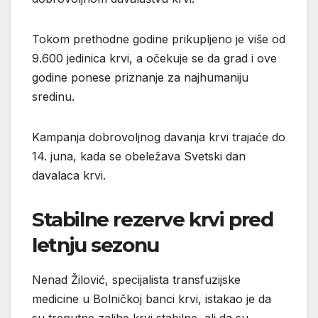
Tokom prethodne godine prikupljeno je više od
9.600 jedinica krvi, a očekuje se da grad i ove
godine ponese priznanje za najhumaniju
sredinu.
Kampanja dobrovoljnog davanja krvi trajaće do
14. juna, kada se obeležava Svetski dan
davalaca krvi.
Stabilne rezerve krvi pred
letnju sezonu
Nenad Žilović
, specijalista transfuzijske
medicine u Bolničkoj banci krvi, istakao je da
su trenutne zalihe krvi stabilne, ali da su