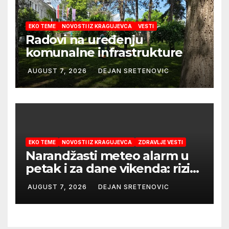
EKO TEME
NOVOSTI IZ KRAGUJEVCA
VESTI
Radovi na uređenju
komunalne infrastrukture
AUGUST 7, 2026
DEJAN SRETENOVIC
EKO TEME
NOVOSTI IZ KRAGUJEVCA
ZDRAVLJE VESTI
Narandžasti meteo alarm u
petak i za dane vikenda: rizik
od nastanka i širenja požara
AUGUST 7, 2026
DEJAN SRETENOVIC
na otvorenom i dalje veoma
visok