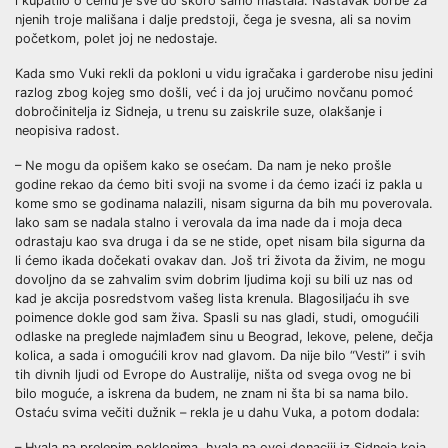
i kupatilo o čemu je sve do skoro samo maštala. Nastavak borbe za
njenih troje mališana i dalje predstoji, čega je svesna, ali sa novim
početkom, polet joj ne nedostaje.
Kada smo Vuki rekli da pokloni u vidu igračaka i garderobe nisu jedini
razlog zbog kojeg smo došli, već i da joj uručimo novčanu pomoć
dobročinitelja iz Sidneja, u trenu su zaiskrile suze, olakšanje i
neopisiva radost.
– Ne mogu da opišem kako se osećam. Da nam je neko prošle
godine rekao da ćemo biti svoji na svome i da ćemo izaći iz pakla u
kome smo se godinama nalazili, nisam sigurna da bih mu poverovala.
Iako sam se nadala stalno i verovala da ima nade da i moja deca
odrastaju kao sva druga i da se ne stide, opet nisam bila sigurna da
li ćemo ikada dočekati ovakav dan. Još tri života da živim, ne mogu
dovoljno da se zahvalim svim dobrim ljudima koji su bili uz nas od
kad je akcija posredstvom vašeg lista krenula. Blagosiljaću ih sve
poimence dokle god sam živa. Spasli su nas gladi, studi, omogućili
odlaske na preglede najmlađem sinu u Beograd, lekove, pelene, dečja
kolica, a sada i omogućili krov nad glavom. Da nije bilo “Vesti” i svih
tih divnih ljudi od Evrope do Australije, ništa od svega ovog ne bi
bilo moguće, a iskrena da budem, ne znam ni šta bi sa nama bilo.
Ostaću svima večiti dužnik – rekla je u dahu Vuka, a potom dodala:
– Hvala na prelepim poklonima, hvala na ovoj donaciji iz Sidneja koja