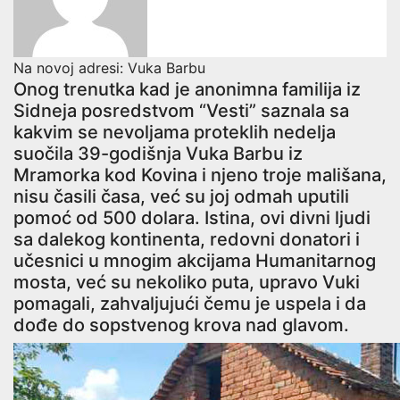
Na novoj adresi: Vuka Barbu
Onog trenutka kad je anonimna familija iz
Sidneja posredstvom “Vesti” saznala sa
kakvim se nevoljama proteklih nedelja
suočila 39-godišnja Vuka Barbu iz
Mramorka kod Kovina i njeno troje mališana,
nisu časili časa, već su joj odmah uputili
pomoć od 500 dolara. Istina, ovi divni ljudi
sa dalekog kontinenta, redovni donatori i
učesnici u mnogim akcijama Humanitarnog
mosta, već su nekoliko puta, upravo Vuki
pomagali, zahvaljujući čemu je uspela i da
dođe do sopstvenog krova nad glavom.