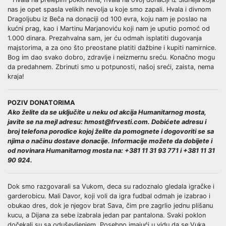
nas je opet spasla velikih nevolja u koje smo zapali. Hvala i divnom
Dragoljubu iz Beča na donaciji od 100 evra, koju nam je poslao na
kućni prag, kao i Martinu Marjanoviću koji nam je uputio pomoć od
1.000 dinara. Prezahvalna sam, jer ću odmah isplatiti dugovanja
majstorima, a za ono što preostane platiti dažbine i kupiti namirnice.
Bog im dao svako dobro, zdravlje i neizmernu sreću. Konačno mogu
da predahnem. Zbrinuti smo u potpunosti, našoj sreći, zaista, nema
kraja!
POZIV DONATORIMA
Ako želite da se uključite u neku od akcija Humanitarnog mosta,
javite se na mejl adresu: hmost@frvesti.com. Dobićete adresu i
broj telefona porodice kojoj želite da pomognete i dogovoriti se sa
njima o načinu dostave donacije. Informacije možete da dobijete i
od novinara Humanitarnog mosta na: +381 11 31 93 771 i +381 11 31
90 924.
Dok smo razgovarali sa Vukom, deca su radoznalo gledala igračke i
garderobicu. Mali Davor, koji voli da igra fudbal odmah je izabrao i
obukao dres, dok je njegov brat Sava, čim pre zagrlio jednu plišanu
kucu, a Dijana za sebe izabrala jedan par pantalona. Svaki poklon
dočekali su sa oduševljenjem. Posebno imajući u vidu da se Vuka,