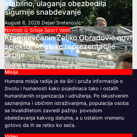
stabilno, ulaganja obezbedila
sigurnije snabdevanje
August 6, 2026
Dejan Sretenovic
Novosti iz Srbije
Sport
Vesti
Kragujevčanin Željko Obradović novi
selektor Atletske reprezentacije
Srbije
August 5, 2026
Dejan Sretenovic
Misija
Humana misija radija je da širi i pruža informacije o
životu i humanosti kako pojedinaca tako i ostalih
humanitarnih organizacija i udruženja. Po iskustvenim
saznanjima i običnim istraživanjima, populacija osoba
sa invaliditetom zavredi pažnju povodom
obeležavanja kakvog datuma, a u ostalom vremenu
gotovo da ih se retko ko seća.
Video