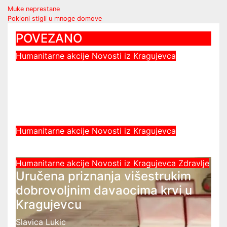
Post
Muke neprestane
Pokloni stigli u mnoge domove
navigation
POVEZANO
Humanitarne akcije
Novosti iz Kragujevca
Vidovdanska akademija Kola
srpskih sestara održana u
Kragujevcu
Slavica Lukic
Humanitarne akcije
Novosti iz Kragujevca
Slavica Lukic
Humanitarne akcije
Novosti iz Kragujevca
Zdravlje
Uručena priznanja višestrukim
dobrovoljnim davaocima krvi u
Kragujevcu
Slavica Lukic