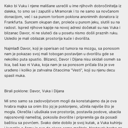
Kako bi Vuku i njene mališane usrećili u ime njihovih dobročinitelja iz
daleka, to smo se i zaputili u Mramorak i to ne samo sa novčanom
donacijom, već i sa punom torbom poklona anonimnih donatora iz
Frankfurta. Suncem okupan dan, proleće u punom jeku, slutili su na
radost. Ispred njihove kapije na novoj adresi dočekali su nas Vuka i
blizanac Davor, ni ne sluteći da u posetu nismo došli praznih ruku.
Usledio je mali obilazak prostorija kuće i dvorišta.
Najmlađi Davor, koji je operisan od tumora na mozgu, sa ponosom
nam je pokazao svoj mali tobogan postavljen u dvorištu gde se
nekoliko puta spustio. Blizanci, Davor i Dijana nisu skidali osmeh sa
lica, baš kao ni Vuka, koja nam je sa ponosom pričala šta je sve
urađeno i koliko je zahvalna čitaocima “Vesti”, koji su njenu decu
spasli muka.
Birali poklone: Davor, Vuka i Dijana
Mi smo samo sa zadovoljstvom mogli da konstatujemo da je ova
hrabra majka sa onim što joj je poklonjeno, učinila najviše što je
mogla. Okrečila i ušuškala sve prostorije, postavila podove, ubacila
najosnovniji nameštaj, pokosila dvorište i pripremila ga da posadi
bašticu sa povrćem. Svako dete dobilo je svoj kutak, a Vuka kuhinju