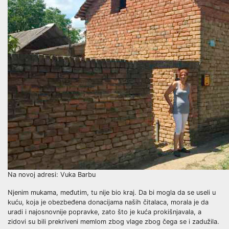
Na novoj adresi: Vuka Barbu
Njenim mukama, međutim, tu nije bio kraj. Da bi mogla da se useli u
kuću, koja je obezbeđena donacijama naših čitalaca, morala je da
uradi i najosnovnije popravke, zato što je kuća prokišnjavala, a
zidovi su bili prekriveni memlom zbog vlage zbog čega se i zadužila.