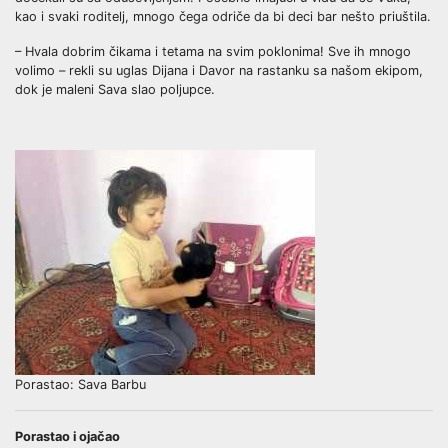
kao i svaki roditelj, mnogo čega odriče da bi deci bar nešto priuštila.
– Hvala dobrim čikama i tetama na svim poklonima! Sve ih mnogo
volimo – rekli su uglas Dijana i Davor na rastanku sa našom ekipom,
dok je maleni Sava slao poljupce.
Porastao: Sava Barbu
Porastao i ojačao