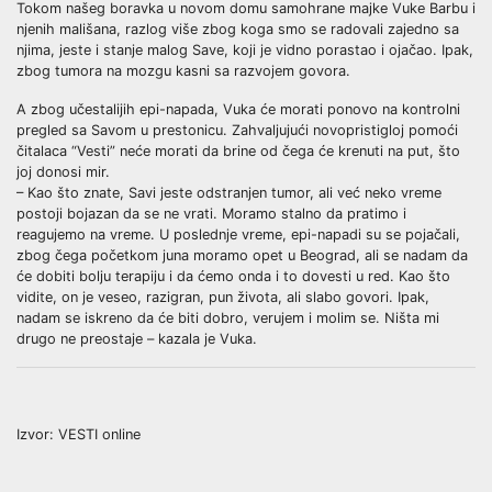
Tokom našeg boravka u novom domu samohrane majke Vuke Barbu i
njenih mališana, razlog više zbog koga smo se radovali zajedno sa
njima, jeste i stanje malog Save, koji je vidno porastao i ojačao. Ipak,
zbog tumora na mozgu kasni sa razvojem govora.
A zbog učestalijih epi-napada, Vuka će morati ponovo na kontrolni
pregled sa Savom u prestonicu. Zahvaljujući novopristigloj pomoći
čitalaca “Vesti” neće morati da brine od čega će krenuti na put, što
joj donosi mir.
– Kao što znate, Savi jeste odstranjen tumor, ali već neko vreme
postoji bojazan da se ne vrati. Moramo stalno da pratimo i
reagujemo na vreme. U poslednje vreme, epi-napadi su se pojačali,
zbog čega početkom juna moramo opet u Beograd, ali se nadam da
će dobiti bolju terapiju i da ćemo onda i to dovesti u red. Kao što
vidite, on je veseo, razigran, pun života, ali slabo govori. Ipak,
nadam se iskreno da će biti dobro, verujem i molim se. Ništa mi
drugo ne preostaje – kazala je Vuka.
Izvor: VESTI online