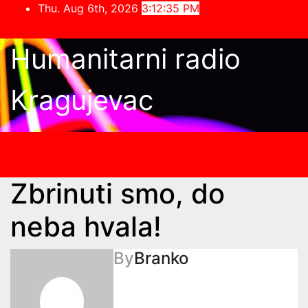
Skip
Thu. Aug 6th, 2026
3:12:35 PM
to
content
Humanitarni radio
Kragujevac
Zbrinuti smo, do
neba hvala!
By
Branko