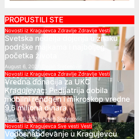
PROPUSTILI STE
Novosti iz Kragujevca
Zdravlje
Zdravlje Vesti
Svetska nedelja dojenja u znaku
podrške majkama i najboljeg
početka života
August 6, 2026
Dejan Sretenovic
Novosti iz Kragujevca
Zdravlje
Zdravlje Vesti
Vredna donacija za UKC
Kragujevac: Pedijatrija dobila
mobilni rendgen i mikroskop vredne
9,6 miliona dinara
August 6, 2026
Dejan Sretenovic
Novosti iz Kragujevca
Sve vesti
Vesti
Vodosnabdevanje u Kragujevcu