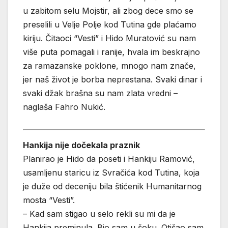
u zabitom selu Mojstir, ali zbog dece smo se
preselili u Velje Polje kod Tutina gde plaćamo
kiriju. Čitaoci “Vesti” i Hido Muratović su nam
više puta pomagali i ranije, hvala im beskrajno
za ramazanske poklone, mnogo nam znače,
jer naš život je borba neprestana. Svaki dinar i
svaki džak brašna su nam zlata vredni –
naglaša Fahro Nukić.
Hankija nije dočekala praznik
Planirao je Hido da poseti i Hankiju Ramović,
usamljenu staricu iz Svračića kod Tutina, koja
je duže od deceniju bila štićenik Humanitarnog
mosta “Vesti”.
– Kad sam stigao u selo rekli su mi da je
Hankija preminula. Bio sam u šoku. Otišao sam