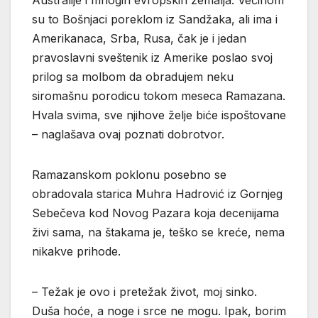
su to Bošnjaci poreklom iz Sandžaka, ali ima i
Amerikanaca, Srba, Rusa, čak je i jedan
pravoslavni sveštenik iz Amerike poslao svoj
prilog sa molbom da obradujem neku
siromašnu porodicu tokom meseca Ramazana.
Hvala svima, sve njihove želje biće ispoštovane
– naglašava ovaj poznati dobrotvor.
Ramazanskom poklonu posebno se
obradovala starica Muhra Hadrović iz Gornjeg
Sebečeva kod Novog Pazara koja decenijama
živi sama, na štakama je, teško se kreće, nema
nikakve prihode.
– Težak je ovo i pretežak život, moj sinko.
Duša hoće, a noge i srce ne mogu. Ipak, borim