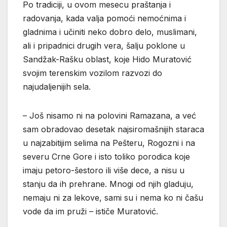
Po tradiciji, u ovom mesecu praštanja i
radovanja, kada valja pomoći nemoćnima i
gladnima i učiniti neko dobro delo, muslimani,
ali i pripadnici drugih vera, šalju poklone u
Sandžak-Rašku oblast, koje Hido Muratović
svojim terenskim vozilom razvozi do
najudaljenijih sela.
– Još nisamo ni na polovini Ramazana, a već
sam obradovao desetak najsiromašnijih staraca
u najzabitijim selima na Pešteru, Rogozni i na
severu Crne Gore i isto toliko porodica koje
imaju petoro-šestoro ili više dece, a nisu u
stanju da ih prehrane. Mnogi od njih gladuju,
nemaju ni za lekove, sami su i nema ko ni čašu
vode da im pruži – ističe Muratović.