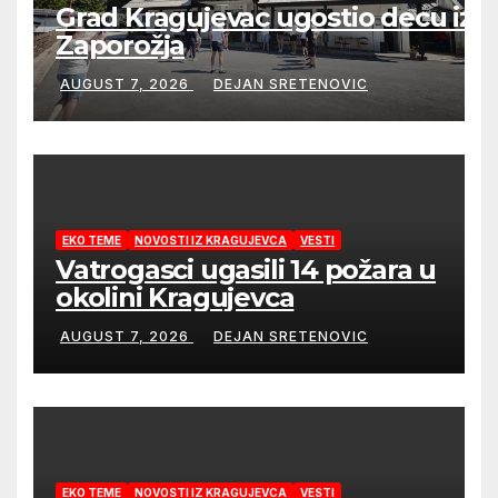
Grad Kragujevac ugostio decu iz
Zaporožja
AUGUST 7, 2026
DEJAN SRETENOVIC
EKO TEME
NOVOSTI IZ KRAGUJEVCA
VESTI
Vatrogasci ugasili 14 požara u
okolini Kragujevca
AUGUST 7, 2026
DEJAN SRETENOVIC
EKO TEME
NOVOSTI IZ KRAGUJEVCA
VESTI