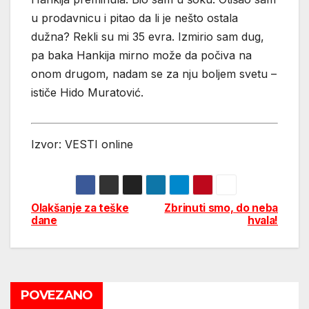
u prodavnicu i pitao da li je nešto ostala
dužna? Rekli su mi 35 evra. Izmirio sam dug,
pa baka Hankija mirno može da počiva na
onom drugom, nadam se za nju boljem svetu –
ističe Hido Muratović.
Izvor: VESTI online
Olakšanje za teške
Zbrinuti smo, do neba
Post
dane
hvala!
navigation
POVEZANO