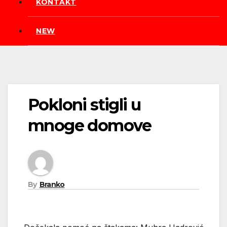
KONTAKT
NEW
Pokloni stigli u
mnoge domove
By
Branko