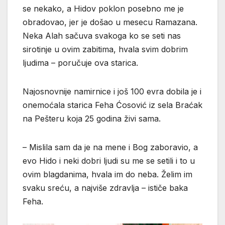
se nekako, a Hidov poklon posebno me je
obradovao, jer je došao u mesecu Ramazana.
Neka Alah sačuva svakoga ko se seti nas
sirotinje u ovim zabitima, hvala svim dobrim
ljudima – poručuje ova starica.
Najosnovnije namirnice i još 100 evra dobila je i
onemoćala starica Feha Ćosović iz sela Braćak
na Pešteru koja 25 godina živi sama.
– Mislila sam da je na mene i Bog zaboravio, a
evo Hido i neki dobri ljudi su me se setili i to u
ovim blagdanima, hvala im do neba. Želim im
svaku sreću, a najviše zdravlja – ističe baka
Feha.