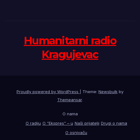
Humanitarni radio
Kragujevac
Proudly powered by WordPress
|
Theme:
Newsbulk
by
Themeansar
.
O nama
O radiju
O “Ekspres” – u
Naši prijatelji
Drugi o nama
O osnivaču