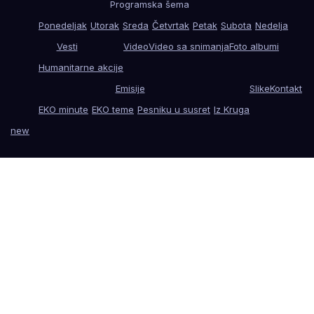
Programska šema
Ponedeljak
Utorak
Sreda
Četvrtak
Petak
Subota
Nedelja
Vesti
Video
Video sa snimanja
Foto albumi
Humanitarne akcije
Emisije
Slike
Kontakt
EKO minute
EKO teme
Pesniku u susret
Iz Kruga
new