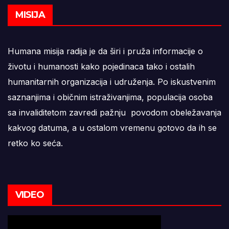
MISIJA
Humana misija radija je da širi i pruža informacije o
životu i humanosti kako pojedinaca tako i ostalih
humanitarnih organizacija i udruženja. Po iskustvenim
saznanjima i običnim istraživanjima, populacija osoba
sa invaliditetom zavredi pažnju povodom obeležavanja
kakvog datuma, a u ostalom vremenu gotovo da ih se
retko ko seća.
VIDEO