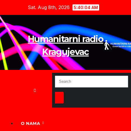
Skip
Sat. Aug 8th, 2026
5:40:05 AM
to
content
Humanitarni radio
Kragujevac
O NAMA