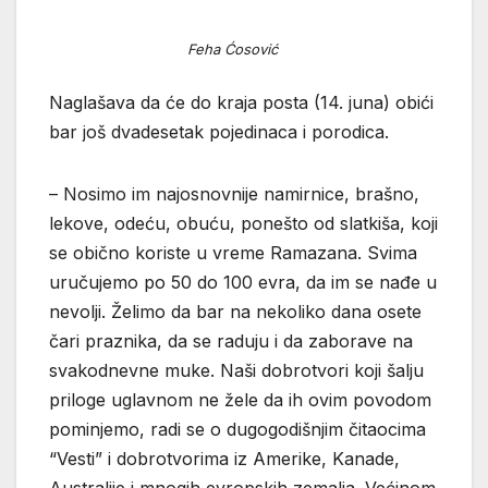
Feha Ćosović
Naglašava da će do kraja posta (14. juna) obići
bar još dvadesetak pojedinaca i porodica.
– Nosimo im najosnovnije namirnice, brašno,
lekove, odeću, obuću, ponešto od slatkiša, koji
se obično koriste u vreme Ramazana. Svima
uručujemo po 50 do 100 evra, da im se nađe u
nevolji. Želimo da bar na nekoliko dana osete
čari praznika, da se raduju i da zaborave na
svakodnevne muke. Naši dobrotvori koji šalju
priloge uglavnom ne žele da ih ovim povodom
pominjemo, radi se o dugogodišnjim čitaocima
“Vesti” i dobrotvorima iz Amerike, Kanade,
Australije i mnogih evropskih zemalja. Većinom