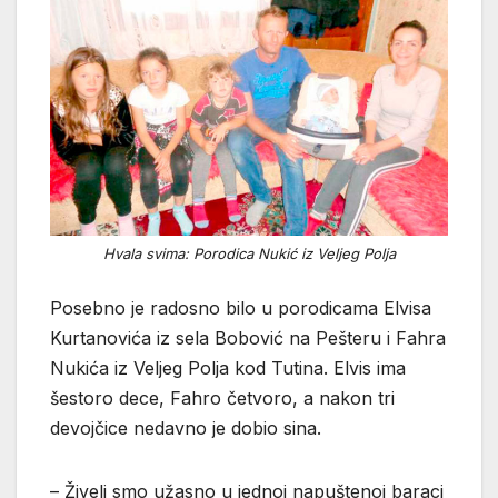
Hvala svima: Porodica Nukić iz Veljeg Polja
Posebno je radosno bilo u porodicama Elvisa
Kurtanovića iz sela Bobović na Pešteru i Fahra
Nukića iz Veljeg Polja kod Tutina. Elvis ima
šestoro dece, Fahro četvoro, a nakon tri
devojčice nedavno je dobio sina.
– Živeli smo užasno u jednoj napuštenoj baraci