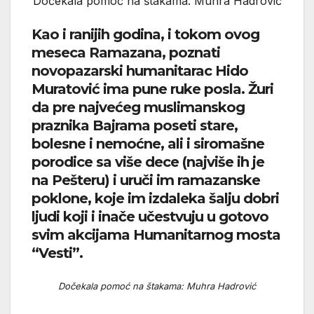
Dočekala pomoć na štakama: Muhra Hadrović
Kao i ranijih godina, i tokom ovog
meseca Ramazana, poznati
novopazarski humanitarac Hido
Muratović ima pune ruke posla. Žuri
da pre najvećeg muslimanskog
praznika Bajrama poseti stare,
bolesne i nemoćne, ali i siromašne
porodice sa više dece (najviše ih je
na Pešteru) i uruči im ramazanske
poklone, koje im izdaleka šalju dobri
ljudi koji i inače učestvuju u gotovo
svim akcijama Humanitarnog mosta
“Vesti”.
Dočekala pomoć na štakama: Muhra Hadrović