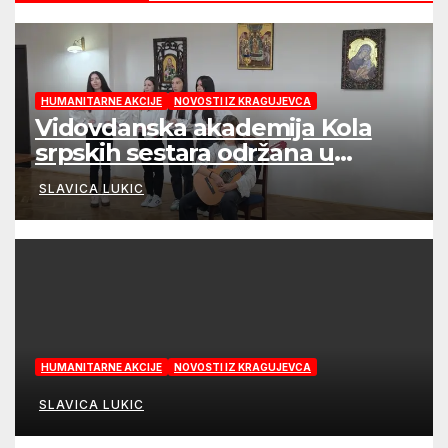
HUMANITARNE AKCIJE
NOVOSTI IZ KRAGUJEVCA
Vidovdanska akademija Kola
srpskih sestara održana u
Kragujevcu
SLAVICA LUKIC
HUMANITARNE AKCIJE
NOVOSTI IZ KRAGUJEVCA
SLAVICA LUKIC