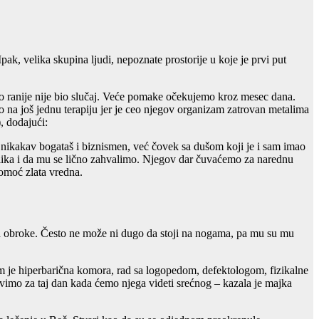
pak, velika skupina ljudi, nepoznate prostorije u koje je prvi put
, što ranije nije bio slučaj. Veće pomake očekujemo kroz mesec dana.
mo na još jednu terapiju jer je ceo njegov organizam zatrovan metalima
, dodajući:
 nikakav bogataš i biznismen, već čovek sa dušom koji je i sam imao
rilika i da mu se lično zahvalimo. Njegov dar čuvaćemo za narednu
omoć zlata vredna.
ma obroke. Često ne može ni dugo da stoji na nogama, pa mu su mu
nam je hiperbarična komora, rad sa logopedom, defektologom, fizikalne
imo za taj dan kada ćemo njega videti srećnog – kazala je majka