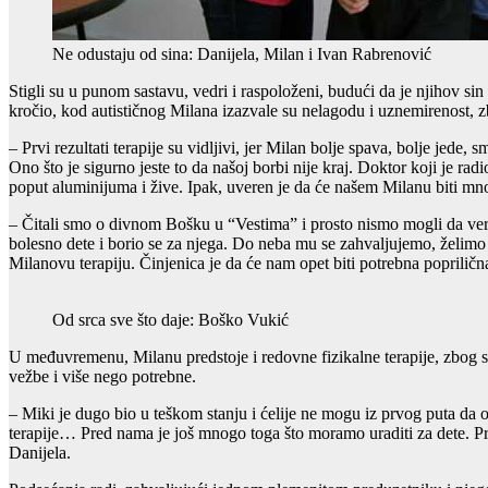
Ne odustaju od sina: Danijela, Milan i Ivan Rabrenović
Stigli su u punom sastavu, vedri i raspoloženi, budući da je njihov sin
kročio, kod autističnog Milana izazvale su nelagodu i uznemirenost, zb
– Prvi rezultati terapije su vidljivi, jer Milan bolje spava, bolje jed
Ono što je sigurno jeste to da našoj borbi nije kraj. Doktor koji je r
poput aluminijuma i žive. Ipak, uveren je da će našem Milanu biti mn
– Čitali smo o divnom Bošku u “Vestima” i prosto nismo mogli da ver
bolesno dete i borio se za njega. Do neba mu se zahvaljujemo, želimo
Milanovu terapiju. Činjenica je da će nam opet biti potrebna popril
Od srca sve što daje: Boško Vukić
U međuvremenu, Milanu predstoje i redovne fizikalne terapije, zbog 
vežbe i više nego potrebne.
– Miki je dugo bio u teškom stanju i ćelije ne mogu iz prvog puta da 
terapije… Pred nama je još mnogo toga što moramo uraditi za dete. P
Danijela.