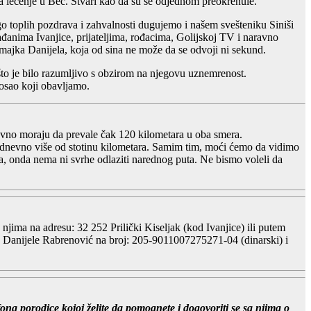
a lečenje u Beč. Stvari kao da su se odjednom preokrenule.
go toplih pozdrava i zahvalnosti dugujemo i našem svešteniku Siniši
rađanima Ivanjice, prijateljima, rođacima, Golijskoj TV i naravno
 majka Danijela, koja od sina ne može da se odvoji ni sekund.
, što je bilo razumljivo s obzirom na njegovu uznemrenost.
posao koji obavljamo.
nevno moraju da prevale čak 120 kilometara u oba smera.
kodnevno više od stotinu kilometara. Samim tim, moći ćemo da vidimo
nja, onda nema ni svrhe odlaziti narednog puta. Ne bismo voleli da
jima na adresu: 32 252 Prilički Kiseljak (kod Ivanjice) ili putem
ke Danijele Rabrenović na broj: 205-9011007275271-04 (dinarski) i
ona porodice kojoj želite da pomognete i dogovoriti se sa njima o