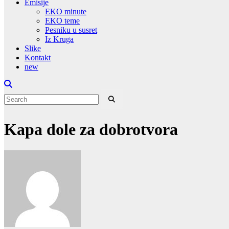
Emisije
EKO minute
EKO teme
Pesniku u susret
Iz Kruga
Slike
Kontakt
new
Kapa dole za dobrotvora