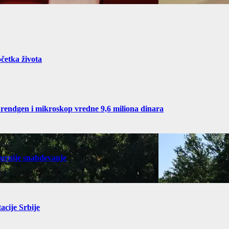
četka života
 rendgen i mikroskop vredne 9,6 miliona dinara
gurnije snabdevanje
acije Srbije