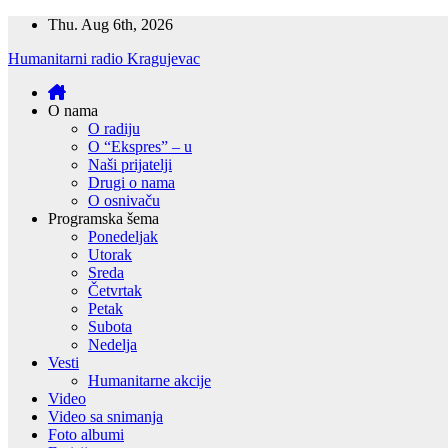
Skip
Thu. Aug 6th, 2026
to
Humanitarni radio Kragujevac
content
O nama
O radiju
O “Ekspres” – u
Naši prijatelji
Drugi o nama
O osnivaču
Programska šema
Ponedeljak
Utorak
Sreda
Četvrtak
Petak
Subota
Nedelja
Vesti
Humanitarne akcije
Video
Video sa snimanja
Foto albumi