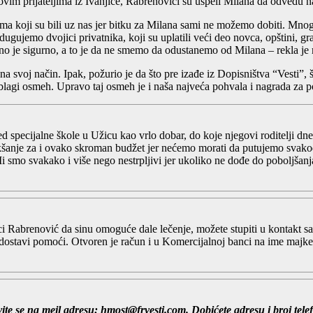
vim prijateljima iz Ivanjice, Rabrenovići su uspeli Milana da odvedu n
ima koji su bili uz nas jer bitku za Milana sami ne možemo dobiti. Mno
ugujemo dvojici privatnika, koji su uplatili veći deo novca, opštini, g
edno je sigurno, a to je da ne smemo da odustanemo od Milana – rekla je
 na svoj način. Ipak, požurio je da što pre izađe iz Dopisništva “Vesti”
 blagi osmeh. Upravo taj osmeh je i naša najveća pohvala i nagrada za 
d specijalne škole u Užicu kao vrlo dobar, do koje njegovi roditelji d
olakšanje za i ovako skroman budžet jer nećemo morati da putujemo sva
. Mi smo svakako i više nego nestrpljivi jer ukoliko ne dođe do poboljša
Rabrenović da sinu omoguće dale lečenje, možete stupiti u kontakt sa n
 i dostavi pomoći. Otvoren je račun i u Komercijalnoj banci na ime maj
te se na mejl adresu: hmost@frvesti.com. Dobićete adresu i broj telef