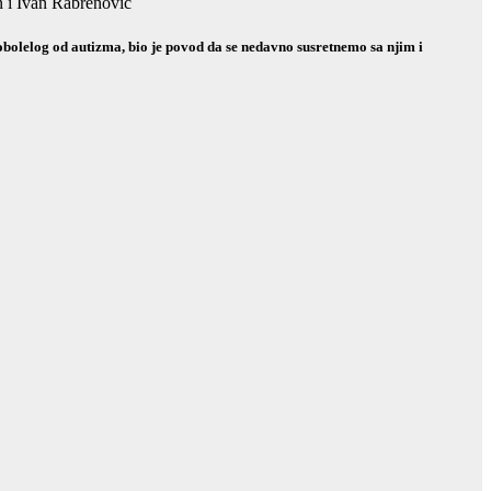
n i Ivan Rabrenović
obolelog od autizma, bio je povod da se nedavno susretnemo sa njim i