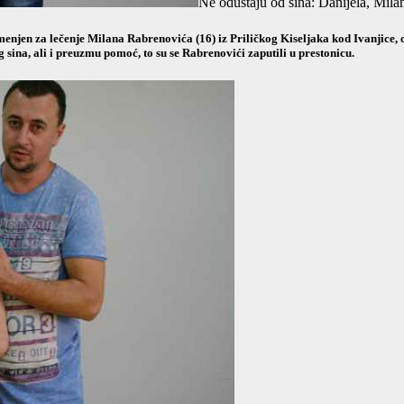
Ne odustaju od sina: Danijela, Mila
enjen za lečenje Milana Rabrenovića (16) iz Priličkog Kiseljaka kod Ivanjice, 
sina, ali i preuzmu pomoć, to su se Rabrenovići zaputili u prestonicu.