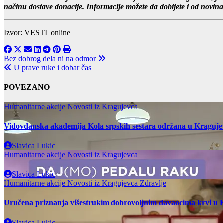
načinu dostave donacije. Informacije možete da dobijete i od novi
Izvor: VESTI| online
Post
Bez dobrog dela ni na odmor
U prave ruke i dobar čas
navigation
POVEZANO
Humanitarne akcije
Novosti iz Kragujevca
Vidovdanska akademija Kola srpskih sestara održana u Kraguje
Slavica Lukic
Humanitarne akcije
Novosti iz Kragujevca
Slavica Lukic
Humanitarne akcije
Novosti iz Kragujevca
Zdravlje
Uručena priznanja višestrukim dobrovoljnim davaocima krvi u 
Slavica Lukic