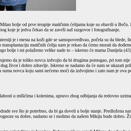
 Milan bolje od prve terapije matičnim ćelijama koje su obavili u Beču. I
og koje je jedva čekao da se završi naš razgovor i fotografisanje.
e, smireniji je i mesta na koži gde se samopovređivao, počela su da blede
adio transplantaciju matičnih ćelija nam je rekao da ćemo morati da dođe
ogo bolje i mi polažemo velike nade to – iskreno će mama Danijela (43)
ujemo da je toliko novca izdvojio da bi drugima pomogao, pri tom nije
 dug život i dobro zdravlje. Iskreno se nadamo da će nam se ukazati p
ična suma novca koju sami nećemo moći da izdvojimo i zato nam je ova p
slabosti u mišićima i kolenima, upravo zbog odbijanja da redovno uzi
odrade sve što je potrebno, da bi ga doveli u bolje stanje. Predložena 
rognoze su dobre, nadamo se i molimo da našem Mikiju bude dobro. Živ