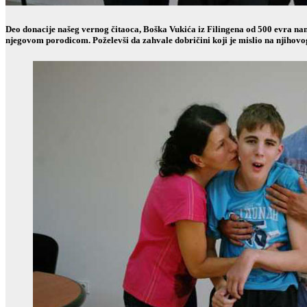
Deo donacije našeg vernog čitaoca, Boška Vukića iz Filingena od 500 evra nam
njegovom porodicom. Poželevši da zahvale dobričini koji je mislio na njihovog 