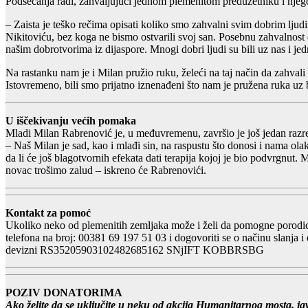
Podsećanja radi, zahvaljujući jednom plemenitom preduzetniku i njego
– Zaista je teško rečima opisati koliko smo zahvalni svim dobrim ljud
Nikitoviću, bez koga ne bismo ostvarili svoj san. Posebnu zahvalnost d
našim dobrotvorima iz dijaspore. Mnogi dobri ljudi su bili uz nas i j
Na rastanku nam je i Milan pružio ruku, želeći na taj način da zahvali
Istovremeno, bili smo prijatno iznenađeni što nam je pružena ruka uz
U iščekivanju većih pomaka
Mladi Milan Rabrenović je, u međuvremenu, završio je još jedan razre
– Naš Milan je sad, kao i mlađi sin, na raspustu što donosi i nama 
da li će još blagotvornih efekata dati terapija kojoj je bio podvrgnut
novac trošimo zalud – iskreno će Rabrenovići.
Kontakt za pomoć
Ukoliko neko od plemenitih zemljaka može i želi da pomogne porodici 
telefona na broj: 00381 69 197 51 03 i dogovoriti se o načinu slanja
devizni RS35205903102482685162 SNjIFT KOBBRSBG
POZIV DONATORIMA
Ako želite da se uključite u neku od akcija Humanitarnog mosta, javi