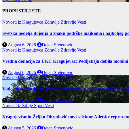
PROPUSTILI STE
Novosti iz Kragujevca
Zdravlje
Zdravlje Vesti
Svetska nedelja dojenja u znaku podrške majkama i najboljeg po
August 6, 2026
Dejan Sretenovic
Novosti iz Kragujevca
Zdravlje
Zdravlje Vesti
Vredna donacija za UKC Kragujevac: Pedijatrija dobila mobilni
August 6, 2026
Dejan Sretenovic
Novosti iz Kragujevca
Sve vesti
Vesti
Vodosnabdevanje u Kragujevcu stabilno, ulaganja obezbedila si
August 6, 2026
Dejan Sretenovic
Novosti iz Srbije
Sport
Vesti
Kragujevčanin Željko Obradović novi selektor Atletske reprezent
August 5, 2026
Dejan Sretenovic