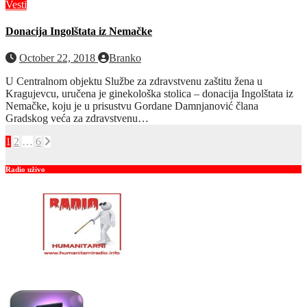
Vesti
Donacija Ingolštata iz Nemačke
October 22, 2018
Branko
U Centralnom objektu Službe za zdravstvenu zaštitu žena u
Kragujevcu, uručena je ginekološka stolica – donacija Ingolštata iz
Nemačke, koju je u prisustvu Gordane Damnjanović člana
Gradskog veća za zdravstvenu…
Posts
1
2
…
6
pagination
Radio uživo