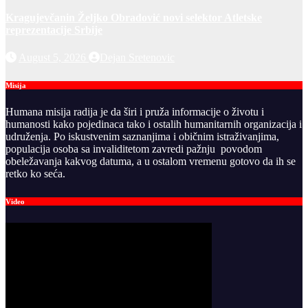
Kragujevčanin Željko Obradović novi selektor Atletske
reprezentacije Srbije
August 5, 2026
Dejan Sretenovic
Misija
Humana misija radija je da širi i pruža informacije o životu i
humanosti kako pojedinaca tako i ostalih humanitarnih organizacija i
udruženja. Po iskustvenim saznanjima i običnim istraživanjima,
populacija osoba sa invaliditetom zavredi pažnju povodom
obeležavanja kakvog datuma, a u ostalom vremenu gotovo da ih se
retko ko seća.
Video