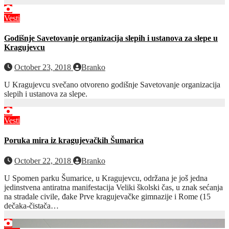
Vesti
Godišnje Savetovanje organizacija slepih i ustanova za slepe u
Kragujevcu
October 23, 2018
Branko
U Kragujevcu svečano otvoreno godišnje Savetovanje organizacija
slepih i ustanova za slepe.
Vesti
Poruka mira iz kragujevačkih Šumarica
October 22, 2018
Branko
U Spomen parku Šumarice, u Kragujevcu, održana je još jedna
jedinstvena antiratna manifestacija Veliki školski čas, u znak sećanja
na stradale civile, đake Prve kragujevačke gimnazije i Rome (15
dečaka-čistača…