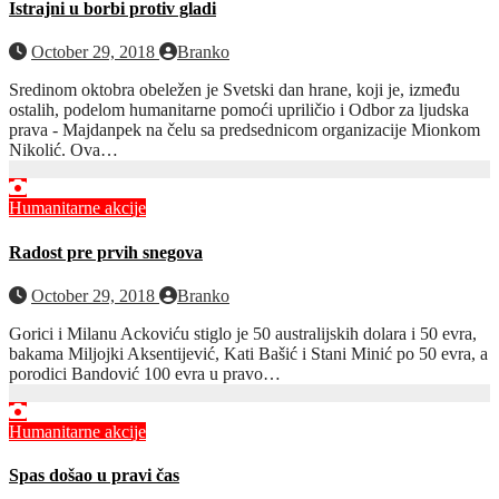
Istrajni u borbi protiv gladi
October 29, 2018
Branko
Sredinom oktobra obeležen je Svetski dan hrane, koji je, između
ostalih, podelom humanitarne pomoći upriličio i Odbor za ljudska
prava - Majdanpek na čelu sa predsednicom organizacije Mionkom
Nikolić. Ova…
Humanitarne akcije
Radost pre prvih snegova
October 29, 2018
Branko
Gorici i Milanu Ackoviću stiglo je 50 australijskih dolara i 50 evra,
bakama Miljojki Aksentijević, Kati Bašić i Stani Minić po 50 evra, a
porodici Bandović 100 evra u pravo…
Humanitarne akcije
Spas došao u pravi čas