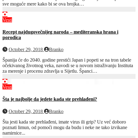
sve moguće mere kako bi se ova brojka…
Vesti
Recept najdugovečnijeg naroda – mediteranska hrana i
porodica
October 29, 2018
Branko
Španija će do 2040. godine prestići Japan i popeti se na tron tabele
očekivanog životnog veka, navodi se u novom istraživanju Instituta
za merenje i procenu zdravlja u Sijetlu. Španci…
Vesti
Šta je najbolje da jedete kada ste prehlađeni?
October 29, 2018
Branko
Šta jesti kada ste prehlađeni, imate virus ili grip? Uz već doboro
poznati limun, od pomoći mogu da budu i neke ne tako izvikane
namirnice...