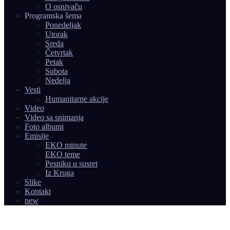
O osnivaču
Programska šema
Ponedeljak
Utorak
Sreda
Četvrtak
Petak
Subota
Nedelja
Vesti
Humanitarne akcije
Video
Video sa snimanja
Foto albumi
Emisije
EKO minute
EKO teme
Pesniku u susret
Iz Kruga
Slike
Kontakt
new