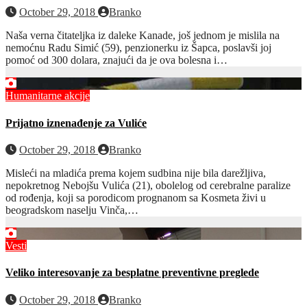
October 29, 2018
Branko
Naša verna čitateljka iz daleke Kanade, još jednom je mislila na
nemoćnu Radu Simić (59), penzionerku iz Šapca, poslavši joj
pomoć od 300 dolara, znajući da je ova bolesna i…
Humanitarne akcije
Prijatno iznenađenje za Vuliće
October 29, 2018
Branko
Misleći na mladića prema kojem sudbina nije bila darežljiva,
nepokretnog Nebojšu Vulića (21), obolelog od cerebralne paralize
od rođenja, koji sa porodicom prognanom sa Kosmeta živi u
beogradskom naselju Vinča,…
Vesti
Veliko interesovanje za besplatne preventivne preglede
October 29, 2018
Branko