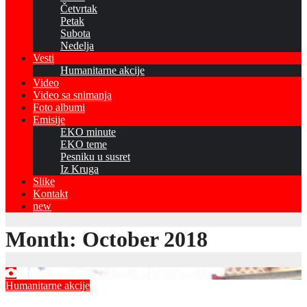
Četvrtak
Petak
Subota
Nedelja
Vesti
Humanitarne akcije
Video
Video sa snimanja
Foto albumi
Emisije
EKO minute
EKO teme
Pesniku u susret
Iz Kruga
Slike
Kontakt
new
Month:
October 2018
Humanitarne akcije