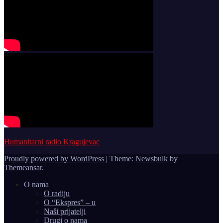
Humanitarni radio Kragujevac
Proudly powered by WordPress
|
Theme:
Newsbulk
by
Themeansar
.
O nama
O radiju
O “Ekspres” – u
Naši prijatelji
Drugi o nama