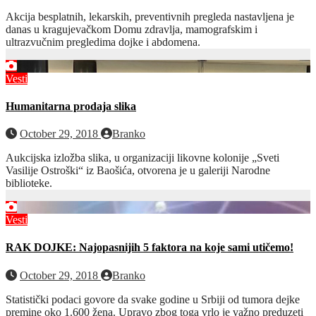
Akcija besplatnih, lekarskih, preventivnih pregleda nastavljena je
danas u kragujevačkom Domu zdravlja, mamografskim i
ultrazvučnim pregledima dojke i abdomena.
Vesti
Humanitarna prodaja slika
October 29, 2018
Branko
Aukcijska izložba slika, u organizaciji likovne kolonije „Sveti
Vasilije Ostroški“ iz Baošića, otvorena je u galeriji Narodne
biblioteke.
Vesti
RAK DOJKE: Najopasnijih 5 faktora na koje sami utičemo!
October 29, 2018
Branko
Statistički podaci govore da svake godine u Srbiji od tumora dejke
premine oko 1.600 žena. Upravo zbog toga vrlo je važno preduzeti