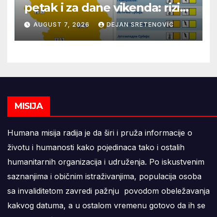
petak i za dane vikenda: rizik
od nastanka i širenja požara
AUGUST 7, 2026
DEJAN SRETENOVIC
na otvorenom i dalje veoma
visok
MISIJA
Humana misija radija je da širi i pruža informacije o
životu i humanosti kako pojedinaca tako i ostalih
humanitarnih organizacija i udruženja. Po iskustvenim
saznanjima i običnim istraživanjima, populacija osoba
sa invaliditetom zavredi pažnju povodom obeležavanja
kakvog datuma, a u ostalom vremenu gotovo da ih se