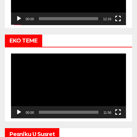
00:00
12:16
EKO TEME
Video
Player
00:00
11:56
Pesniku U Susret