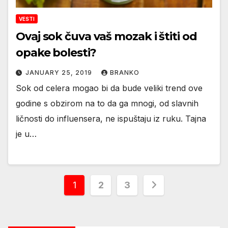
VESTI
Ovaj sok čuva vaš mozak i štiti od
opake bolesti?
JANUARY 25, 2019
BRANKO
Sok od celera mogao bi da bude veliki trend ove
godine s obzirom na to da ga mnogi, od slavnih
ličnosti do influensera, ne ispuštaju iz ruku. Tajna
je u…
Posts
1
2
3
pagination