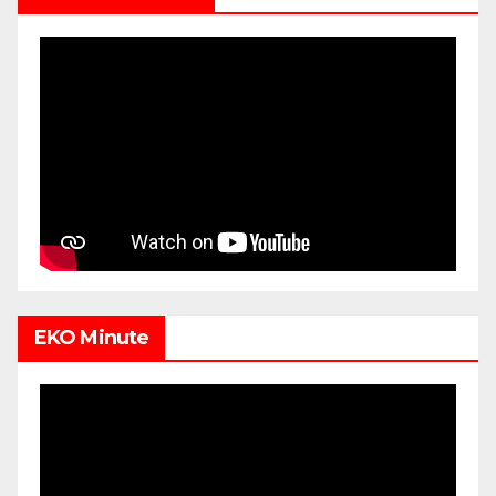
EKO Minute
Video
Player