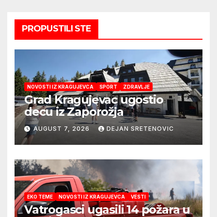
PROPUSTILI STE
NOVOSTI IZ KRAGUJEVCA
SPORT
ZDRAVLJE
Grad Kragujevac ugostio
decu iz Zaporožja
AUGUST 7, 2026
DEJAN SRETENOVIC
EKO TEME
NOVOSTI IZ KRAGUJEVCA
VESTI
Vatrogasci ugasili 14 požara u