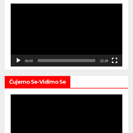
Video
Player
00:00
22:28
Čujemo Se-Vidimo Se
Video
Player