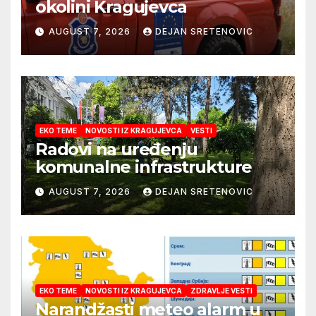
okolini Kragujevca
AUGUST 7, 2026
DEJAN SRETENOVIC
EKO TEME
NOVOSTI IZ KRAGUJEVCA
VESTI
Radovi na uređenju
komunalne infrastrukture
AUGUST 7, 2026
DEJAN SRETENOVIC
EKO TEME
NOVOSTI IZ KRAGUJEVCA
ZDRAVLJE VESTI
Narandžasti meteo alarm u