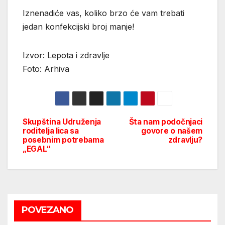
Iznenadiće vas, koliko brzo će vam trebati
jedan konfekcijski broj manje!
Izvor: Lepota i zdravlje
Foto: Arhiva
Skupština Udruženja
Šta nam podočnjaci
Post
roditelja lica sa
govore o našem
posebnim potrebama
zdravlju?
navigation
„EGAL“
POVEZANO