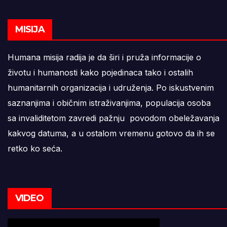
MISIJA
Humana misija radija je da širi i pruža informacije o
životu i humanosti kako pojedinaca tako i ostalih
humanitarnih organizacija i udruženja. Po iskustvenim
saznanjima i običnim istraživanjima, populacija osoba
sa invaliditetom zavredi pažnju povodom obeležavanja
kakvog datuma, a u ostalom vremenu gotovo da ih se
retko ko seća.
VIDEO