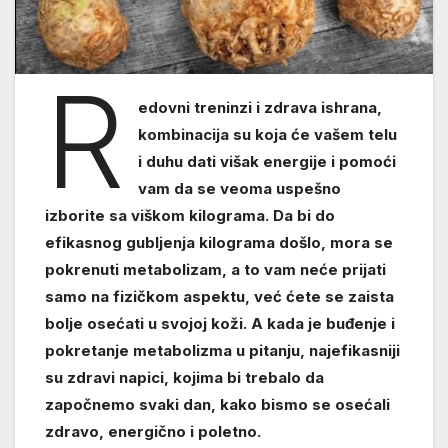
R
edovni treninzi i zdrava ishrana,
kombinacija su koja će vašem telu
i duhu dati višak energije i pomoći
vam da se veoma uspešno
izborite sa viškom kilograma. Da bi do
efikasnog gubljenja kilograma došlo, mora se
pokrenuti metabolizam, a to vam neće prijati
samo na fizičkom aspektu, već ćete se zaista
bolje osećati u svojoj koži. A kada je buđenje i
pokretanje metabolizma u pitanju, najefikasniji
su zdravi napici, kojima bi trebalo da
započnemo svaki dan, kako bismo se osećali
zdravo, energično i poletno.