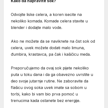
Kako da napravite sok?
Odvojite liske celera, a koren isecite na
nekoliko komada. Komade celera stavite u
blender i dodajte malo vode.
Ako ne možete da se naviknete na čist sok od
celera, uvek možete dodati malo limuna,
đumbira, krastavca, pa čak i kašičicu meda.
Preporučujemo da ovaj sok pijete nekoliko
puta u toku dana i da ga obavezno uvrstite u
deo svoje jutarnje rutine. Ne zaboravite da
flašicu ovog soka uvek imate sa sobom u
torbi, kako bi vam bio prva pomoć u
trenucima kada ostanete bez energije.