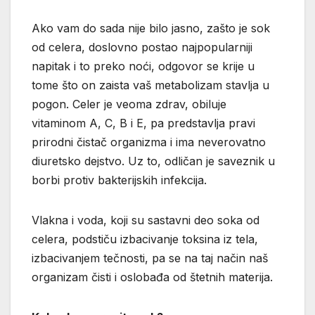
Ako vam do sada nije bilo jasno, zašto je sok
od celera, doslovno postao najpopularniji
napitak i to preko noći, odgovor se krije u
tome što on zaista vaš metabolizam stavlja u
pogon. Celer je veoma zdrav, obiluje
vitaminom A, C, B i E, pa predstavlja pravi
prirodni čistač organizma i ima neverovatno
diuretsko dejstvo. Uz to, odličan je saveznik u
borbi protiv bakterijskih infekcija.
Vlakna i voda, koji su sastavni deo soka od
celera, podstiču izbacivanje toksina iz tela,
izbacivanjem tečnosti, pa se na taj način naš
organizam čisti i oslobađa od štetnih materija.