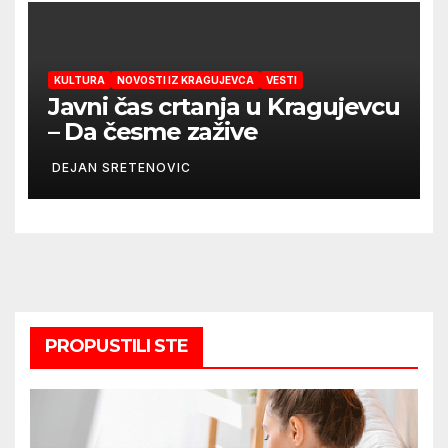
KULTURA
NOVOSTI IZ KRAGUJEVCA
VESTI
Javni čas crtanja u Kragujevcu
– Da česme zažive
DEJAN SRETENOVIC
PROPUSTILI STE