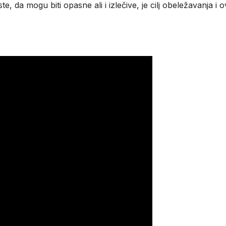
e, da mogu biti opasne ali i izlečive, je cilj obeležavanja 