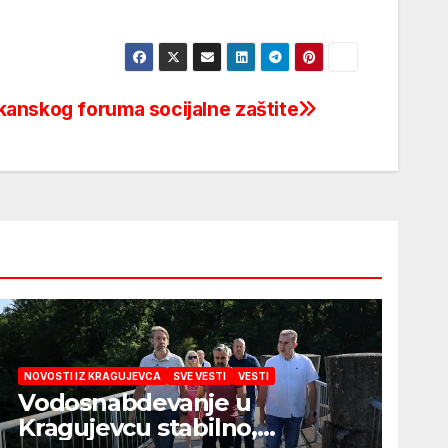
anskog foruma socijalne zaštite
NOVOSTI IZ KRAGUJEVCA
SVE VESTI
VESTI
Vodosnabdevanje u
Kragujevcu stabilno,