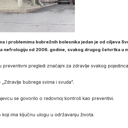
ma i problemima bubrežnih bolesnika jedan je od ciljeva S
a nefrologiju od 2006. godine, svakog drugog četvrtka u ma
 preventivni pregledi značajni za zdravlje svakog pojedinca 
„Zdravlje bubrega svima i svuda”.
jevcu se govorilo o redovnoj kontroli kao preventivi.
 koji ima ključnu ulogu u održavanju života.