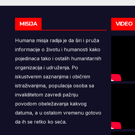
MISIJA
VIDEO
Humana misija radija je da širi i pruža
informacije o životu i humanosti kako
pojedinaca tako i ostalih humanitarnih
organizacija i udruženja. Po
iskustvenim saznanjima i običnim
istraživanjima, populacija osoba sa
invaliditetom zavredi pažnju
povodom obeležavanja kakvog
datuma, a u ostalom vremenu gotovo
da ih se retko ko seća.