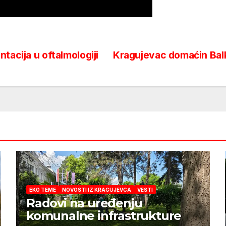
tacija u oftalmologiji
Kragujevac domaćin Balk
EKO TEME
NOVOSTI IZ KRAGUJEVCA
VESTI
Radovi na uređenju
komunalne infrastrukture