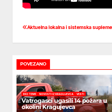
Aktuelna lokalna i sistemska suplemen
Post
navigation
POVEZANO
EKO TEME
NOVOSTI IZ KRAGUJEVCA
VESTI
Vatrogasci ugasili 14 požara u
okolini Kragujevca