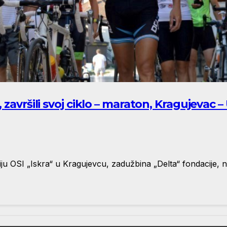
tar
iju OSI „Iskra“ u Kragujevcu, zadužbina „Delta“ fondacije, na 