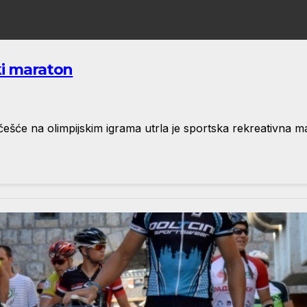
ki maraton
ešće na olimpijskim igrama utrla je sportska rekreativna man