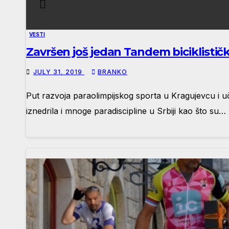
VESTI
Završen još jedan Tandem biciklistič
JULY 31, 2019
BRANKO
Put razvoja paraolimpijskog sporta u Kragujevcu i uč
iznedrila i mnoge paradiscipline u Srbiji kao što su…