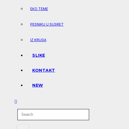
EKO TEME
PESNIKU U SUSRET
IZ KRUGA
SLIKE
KONTAKT
NEW