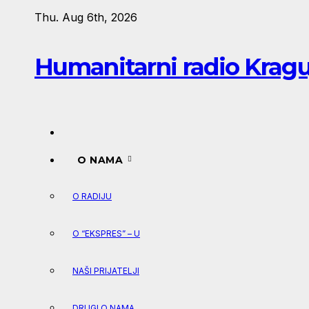
Skip
Thu. Aug 6th, 2026
to
content
Humanitarni radio Krag
O NAMA
O RADIJU
O “EKSPRES” – U
NAŠI PRIJATELJI
DRUGI O NAMA