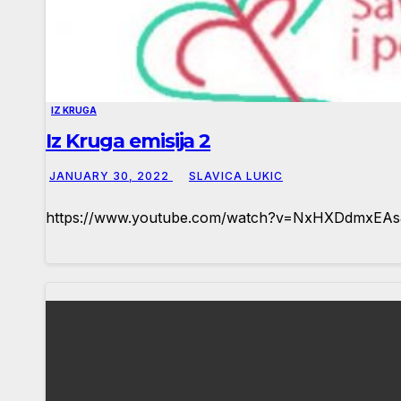
IZ KRUGA
Iz Kruga emisija 2
JANUARY 30, 2022
SLAVICA LUKIC
https://www.youtube.com/watch?v=NxHXDdmxEA