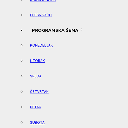
O OSNIVAČU
PROGRAMSKA ŠEMA
PONEDELJAK
UTORAK
SREDA
ČETVRTAK
PETAK
SUBOTA