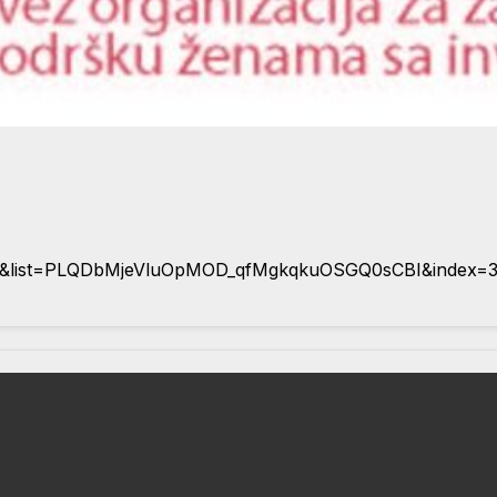
s&list=PLQDbMjeVluOpMOD_qfMgkqkuOSGQ0sCBI&index=3