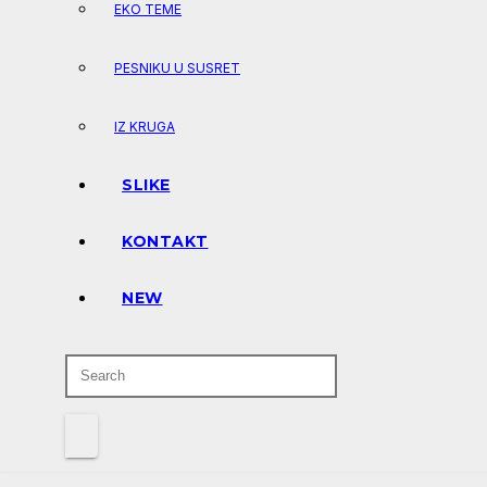
EKO TEME
PESNIKU U SUSRET
IZ KRUGA
SLIKE
KONTAKT
NEW