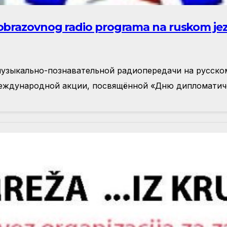
brazovnog radio programa na ruskom jezi
музыкальнo-познавательной радиопередачи на русском
 Международной акции, посвящённой «Дню дипломатич