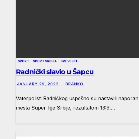
SPORT
SPORT SRBIJA
SVE VESTI
Radnički slavio u Šapcu
JANUARY 29, 2022
BRANKO
Vaterpolisti Radničkog uspešno su nastavili napor
mesta Super lige Srbije, rezultatom 13:9.…