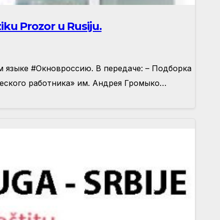
ku Prozor u Rusiju.
 языке #Окновроссию. В передаче: – Подборка
еского работника» им. Андрея Громыко…