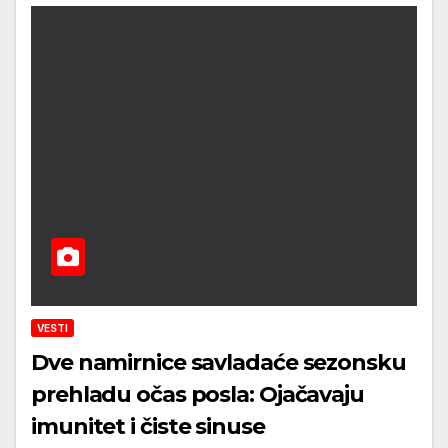
VESTI
Dve namirnice savladaće sezonsku
prehladu očas posla: Ojačavaju
imunitet i čiste sinuse