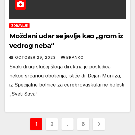
ZDRAVLJE
Moždani udar se javlja kao „grom iz
vedrog neba“
OCTOBER 29, 2023
BRANKO
Svaki drugi slučaj šloga direktna je posledica
nekog srčanog oboljenja, ističe dr Dejan Munjiza,
iz Specijalne bolnice za cerebrovaskularne bolesti
„Sveti Sava“
Posts
1
2
…
6