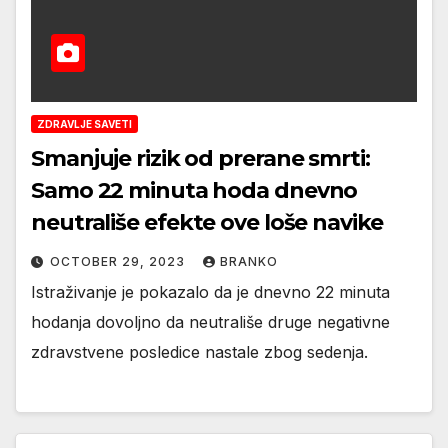
ZDRAVLJE SAVETI
Smanjuje rizik od prerane smrti:
Samo 22 minuta hoda dnevno
neutrališe efekte ove loše navike
OCTOBER 29, 2023
BRANKO
Istraživanje je pokazalo da je dnevno 22 minuta
hodanja dovoljno da neutrališe druge negativne
zdravstvene posledice nastale zbog sedenja.