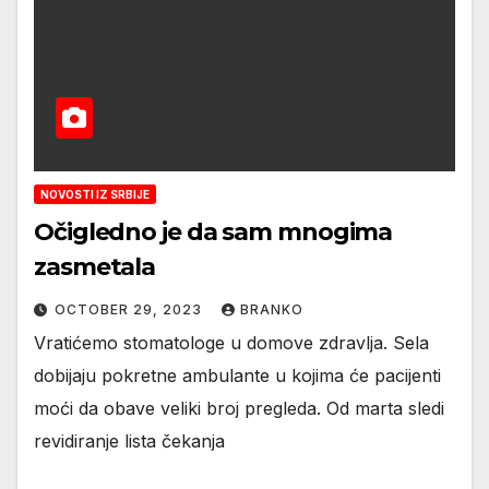
NOVOSTI IZ SRBIJE
Očigledno je da sam mnogima
zasmetala
OCTOBER 29, 2023
BRANKO
Vratićemo stomatologe u domove zdravlja. Sela
dobijaju pokretne ambulante u kojima će pacijenti
moći da obave veliki broj pregleda. Od marta sledi
revidiranje lista čekanja