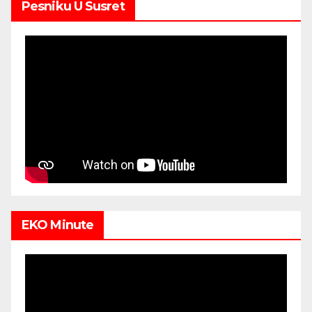
Pesniku U Susret
EKO Minute
Video
Player