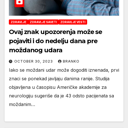
ZDRAVLJE
ZDRAVLJE SAVETI
ZDRAVLJE VESTI
Ovaj znak upozorenja može se
pojaviti i do nedelju dana pre
moždanog udara
OCTOBER 30, 2023
BRANKO
Iako se moždani udar može dogoditi iznenada, prvi
znaci se ponekad javljaju danima ranije. Studija
objavljena u časopisu Američke akademije za
neurologiju sugeriše da je 43 odsto pacijenata sa
moždanim…