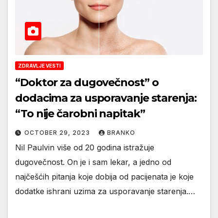
ZDRAVLJE VESTI
“Doktor za dugovečnost” o
dodacima za usporavanje starenja:
“To nije čarobni napitak”
OCTOBER 29, 2023
BRANKO
Nil Paulvin više od 20 godina istražuje
dugovečnost. On je i sam lekar, a jedno od
najčešćih pitanja koje dobija od pacijenata je koje
dodatke ishrani uzima za usporavanje starenja.…