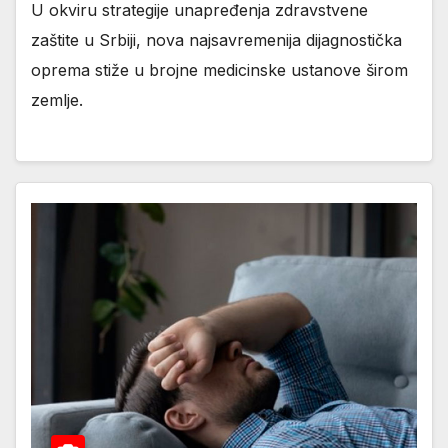
U okviru strategije unapređenja zdravstvene
zaštite u Srbiji, nova najsavremenija dijagnostička
oprema stiže u brojne medicinske ustanove širom
zemlje.