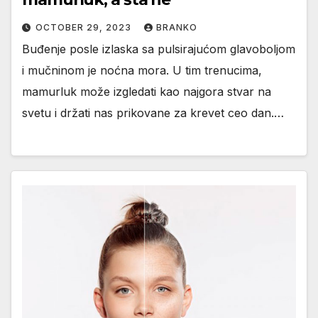
OCTOBER 29, 2023
BRANKO
Buđenje posle izlaska sa pulsirajućom glavoboljom
i mučninom je noćna mora. U tim trenucima,
mamurluk može izgledati kao najgora stvar na
svetu i držati nas prikovane za krevet ceo dan.…