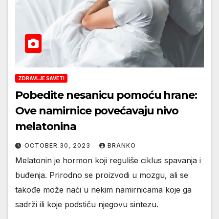
ZDRAVLJE SAVETI
Pobedite nesanicu pomoću hrane:
Ove namirnice povećavaju nivo
melatonina
OCTOBER 30, 2023
BRANKO
Melatonin je hormon koji reguliše ciklus spavanja i
buđenja. Prirodno se proizvodi u mozgu, ali se
takođe može naći u nekim namirnicama koje ga
sadrži ili koje podstiču njegovu sintezu.