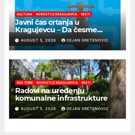
KULTURA
NOVOSTI IZ KRAGUJEVCA
VESTI
Javni čas crtanja u
Kragujevcu – Da česme
zažive
AUGUST 5, 2026
DEJAN SRETENOVIC
EKO TEME
NOVOSTI IZ KRAGUJEVCA
VESTI
Radovi na uređenju
komunalne infrastrukture
AUGUST 5, 2026
DEJAN SRETENOVIC