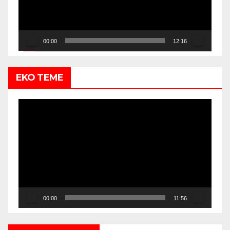
00:00
12:16
EKO TEME
Video
Player
00:00
11:56