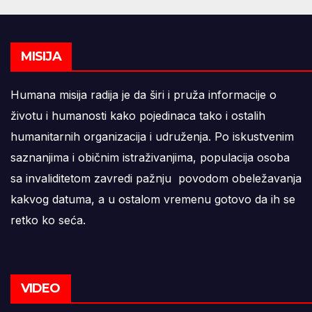
MISIJA
Humana misija radija je da širi i pruža informacije o
životu i humanosti kako pojedinaca tako i ostalih
humanitarnih organizacija i udruženja. Po iskustvenim
saznanjima i običnim istraživanjima, populacija osoba
sa invaliditetom zavredi pažnju povodom obeležavanja
kakvog datuma, a u ostalom vremenu gotovo da ih se
retko ko seća.
VIDEO