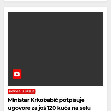
NOVOSTI IZ SRBIJE
Ministar Krkobabić potpisuje
ugovore za još 120 kuća na selu