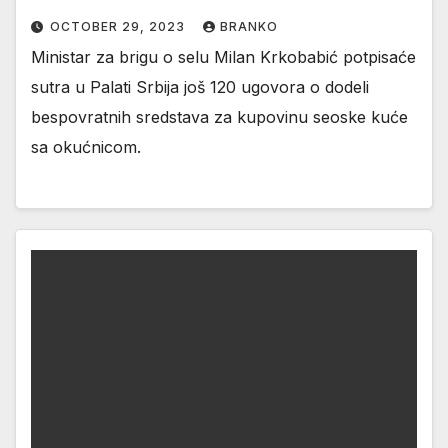
OCTOBER 29, 2023
BRANKO
Ministar za brigu o selu Milan Krkobabić potpisaće
sutra u Palati Srbija još 120 ugovora o dodeli
bespovratnih sredstava za kupovinu seoske kuće
sa okućnicom.