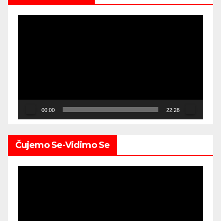
Video
Player
00:00
22:28
Čujemo Se-Vidimo Se
Video
Player