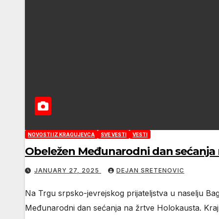
NOVOSTI IZ KRAGUJEVCA
SVE VESTI
VESTI
Obeležen Međunarodni dan sećanja 
JANUARY 27, 2025
DEJAN SRETENOVIC
Na Trgu srpsko-jevrejskog prijateljstva u naselju Ba
Međunarodni dan sećanja na žrtve Holokausta. Kraj