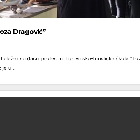
oza Dragović”
eželi su đaci i profesori Trgovinsko-turističke škole ”To
ć je u…