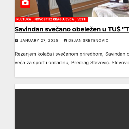
KULTURA
NOVOSTI IZ KRAGUJEVCA
VESTI
Savindan svečano obeležen u TUŠ ”T
JANUARY 27, 2025
DEJAN SRETENOVIC
Rezanjem kolača i svečanom priredbom, Savindan obel
veća za sport i omladinu, Predrag Stevović. Stevovi