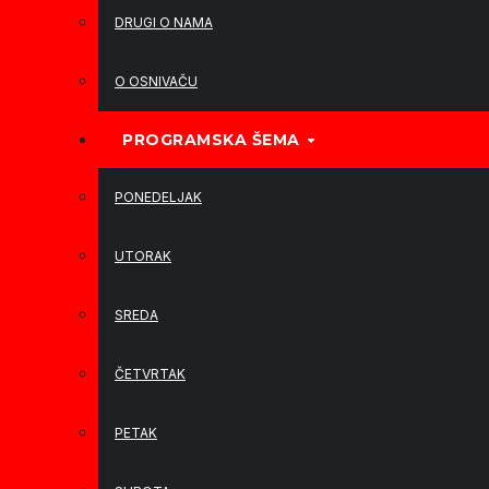
DRUGI O NAMA
O OSNIVAČU
PROGRAMSKA ŠEMA
PONEDELJAK
UTORAK
SREDA
ČETVRTAK
PETAK