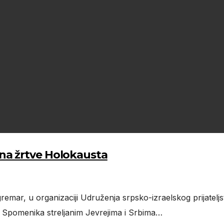
na žrtve Holokausta
gremar, u organizaciji Udruženja srpsko-izraelskog prijatel
 Spomenika streljanim Jevrejima i Srbima…