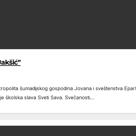
Jakšić”
opolita šumadijskog gospodina Jovana i sveštenstva Eparhi
je školska slava Sveti Sava. Svečanosti…