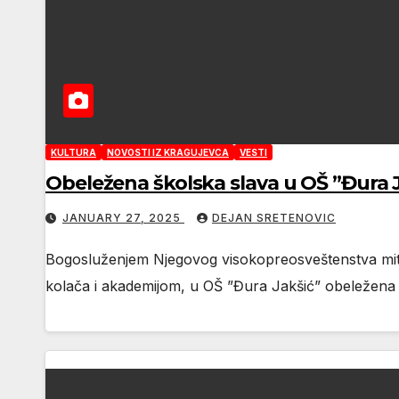
KULTURA
NOVOSTI IZ KRAGUJEVCA
VESTI
Obeležena školska slava u OŠ ”Đura 
JANUARY 27, 2025
DEJAN SRETENOVIC
Bogosluženjem Njegovog visokopreosveštenstva mitr
kolača i akademijom, u OŠ ”Đura Jakšić” obeležena 