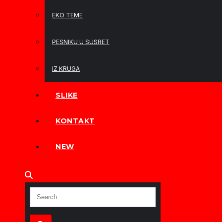
EKO TEME
PESNIKU U SUSRET
IZ KRUGA
SLIKE
KONTAKT
NEW