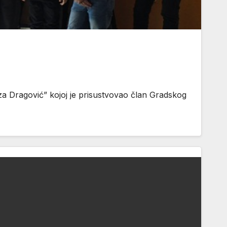
za Dragović” kojoj je prisustvovao član Gradskog