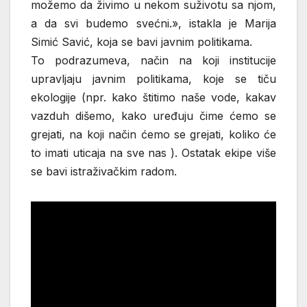
možemo da živimo u nekom suživotu sa njom,
a da svi budemo svećni.», istakla je Marija
Simić Savić, koja se bavi javnim politikama.
To podrazumeva, način na koji institucije
upravljaju javnim politikama, koje se tiču
ekologije (npr. kako štitimo naše vode, kakav
vazduh dišemo, kako uređuju čime ćemo se
grejati, na koji način ćemo se grejati, koliko će
to imati uticaja na sve nas ). Ostatak ekipe više
se bavi istraživačkim radom.