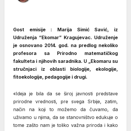
Gost emisije : Marija Simić Savić, iz
Udruženja “Ekomar” Kragujevac. Udruženje
je osnovano 2014. god. na predlog nekoliko
profesora sa Prirodno matematičkog
fakulteta i njihovih saradnika. U „Ekomaru su
stručnjaci iz oblasti biologije, ekologije,
fitoekologije, pedagogije i drugi.
«Ideja je bila da se široj javnosti predstave
prirodne vrednosti, pre svega Srbije, zatim,
način na koji to možemo da čuvamo, da
uživamo u njima, da se stanovništvo edukuje o
tome zašto nam je toliko važna priroda i kako