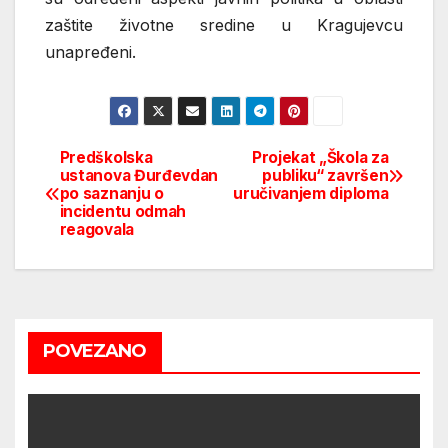
zaštite životne sredine u Kragujevcu
unapređeni.
Predškolska
Projekat „Škola za
Post
ustanova Đurđevdan
publiku“ završen
po saznanju o
uručivanjem diploma
navigation
incidentu odmah
reagovala
POVEZANO