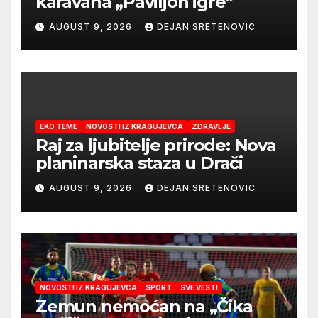
karavana „Paviljon igre“
AUGUST 9, 2026
DEJAN SRETENOVIC
EKO TEME
NOVOSTI IZ KRAGUJEVCA
ZDRAVLJE
Raj za ljubitelje prirode: Nova
planinarska staza u Drači
AUGUST 9, 2026
DEJAN SRETENOVIC
NOVOSTI IZ KRAGUJEVCA
SPORT
SVE VESTI
Zemun nemoćan na „Čika