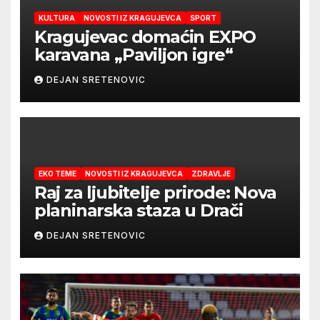
KULTURA
NOVOSTI IZ KRAGUJEVCA
SPORT
Kragujevac domaćin EXPO
karavana „Paviljon igre“
DEJAN SRETENOVIC
EKO TEME
NOVOSTI IZ KRAGUJEVCA
ZDRAVLJE
Raj za ljubitelje prirode: Nova
planinarska staza u Drači
DEJAN SRETENOVIC