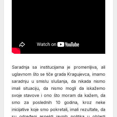
Saradnja sa institucijama je promenljiva, ali
uglavnom što se tiče grada Kragujevca, imamo
saradnju u smislu slušanja, da nikada nismo
imali situaciju, da nismo mogli da iskažemo
svoje stavove i ono što moram da kažem, da
smo za poslednih 10 godina, kroz neke
inicijative koje smo pokretali, imali rezultate, da
su određeni aspekti javnih politika u oblasti