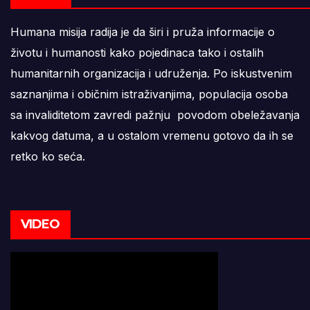
Humana misija radija je da širi i pruža informacije o
životu i humanosti kako pojedinaca tako i ostalih
humanitarnih organizacija i udruženja. Po iskustvenim
saznanjima i običnim istraživanjima, populacija osoba
sa invaliditetom zavredi pažnju povodom obeležavanja
kakvog datuma, a u ostalom vremenu gotovo da ih se
retko ko seća.
VIDEO