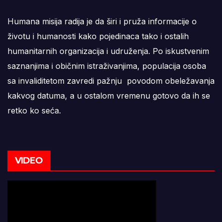
Humana misija radija je da širi i pruža informacije o
životu i humanosti kako pojedinaca tako i ostalih
humanitarnih organizacija i udruženja. Po iskustvenim
saznanjima i običnim istraživanjima, populacija osoba
sa invaliditetom zavredi pažnju povodom obeležavanja
kakvog datuma, a u ostalom vremenu gotovo da ih se
retko ko seća.
VIDEO