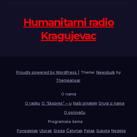
Humanitarni radio
Kragujevac
Proudly powered by WordPress
|
Theme:
Newsbulk
by
Themeansar
.
O nama
O radiju
O “Ekspres” – u
Naši prijatelji
Drugi o nama
O osnivaču
Programska šema
Ponedeljak
Utorak
Sreda
Četvrtak
Petak
Subota
Nedelja