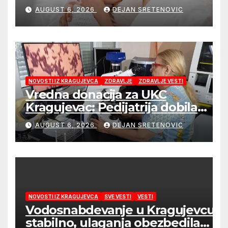
početka života
AUGUST 6, 2026
DEJAN SRETENOVIC
NOVOSTI IZ KRAGUJEVCA
ZDRAVLJE
ZDRAVLJE VESTI
Vredna donacija za UKC
Kragujevac: Pedijatrija dobila
mobilni rendgen i mikroskop
AUGUST 6, 2026
DEJAN SRETENOVIC
vredne 9,6 miliona dinara
NOVOSTI IZ KRAGUJEVCA
SVE VESTI
VESTI
Vodosnabdevanje u Kragujevcu
stabilno, ulaganja obezbedila