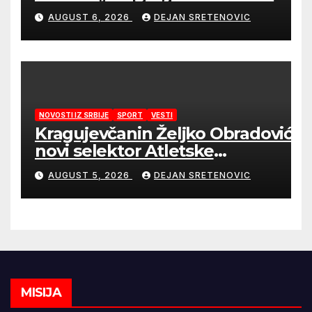
sigurnije snabdevanje
AUGUST 6, 2026
DEJAN SRETENOVIC
NOVOSTI IZ SRBIJE
SPORT
VESTI
Kragujevčanin Željko Obradović
novi selektor Atletske
reprezentacije Srbije
AUGUST 5, 2026
DEJAN SRETENOVIC
MISIJA