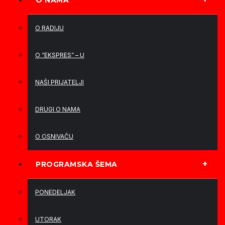
O NAMA
O RADIJU
O “EKSPRES” – U
NAŠI PRIJATELJI
DRUGI O NAMA
O OSNIVAČU
PROGRAMSKA ŠEMA
PONEDELJAK
UTORAK