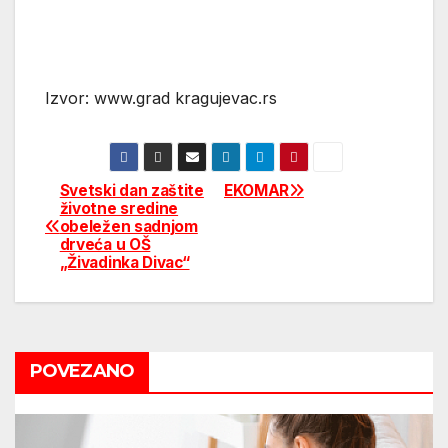
Izvor: www.grad kragujevac.rs
Svetski dan zaštite
EKOMAR
Post
životne sredine
obeležen sadnjom
navigation
drveća u OŠ
„Živadinka Divac“
POVEZANO