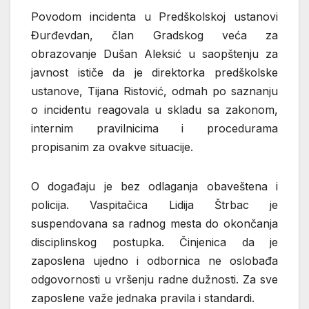
Povodom incidenta u Predškolskoj ustanovi
Đurđevdan, član Gradskog veća za
obrazovanje Dušan Aleksić u saopštenju za
javnost ističe da je direktorka predškolske
ustanove, Tijana Ristović, odmah po saznanju
o incidentu reagovala u skladu sa zakonom,
internim pravilnicima i procedurama
propisanim za ovakve situacije.
O događaju je bez odlaganja obaveštena i
policija. Vaspitačica Lidija Štrbac je
suspendovana sa radnog mesta do okončanja
disciplinskog postupka. Činjenica da je
zaposlena ujedno i odbornica ne oslobađa
odgovornosti u vršenju radne dužnosti. Za sve
zaposlene važe jednaka pravila i standardi.