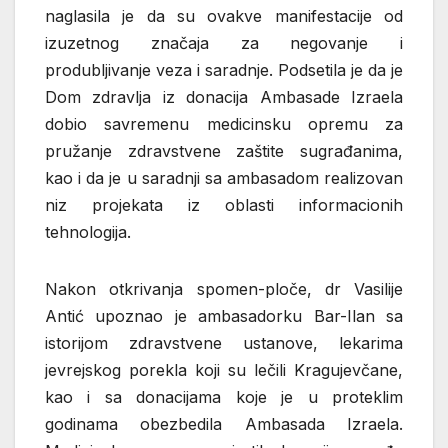
naglasila je da su ovakve manifestacije od
izuzetnog značaja za negovanje i
produbljivanje veza i saradnje. Podsetila je da je
Dom zdravlja iz donacija Ambasade Izraela
dobio savremenu medicinsku opremu za
pružanje zdravstvene zaštite sugrađanima,
kao i da je u saradnji sa ambasadom realizovan
niz projekata iz oblasti informacionih
tehnologija.
Nakon otkrivanja spomen-ploče, dr Vasilije
Antić upoznao je ambasadorku Bar-Ilan sa
istorijom zdravstvene ustanove, lekarima
jevrejskog porekla koji su lečili Kragujevčane,
kao i sa donacijama koje je u proteklim
godinama obezbedila Ambasada Izraela.