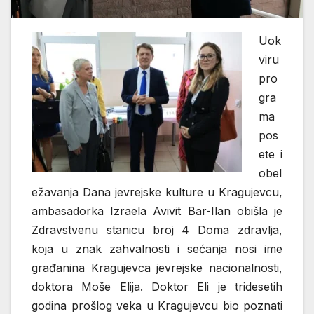
Uok
viru
pro
gra
ma
pos
ete i
obel
ežavanja Dana jevrejske kulture u Kragujevcu,
ambasadorka Izraela Avivit Bar-Ilan obišla je
Zdravstvenu stanicu broj 4 Doma zdravlja,
koja u znak zahvalnosti i sećanja nosi ime
građanina Kragujevca jevrejske nacionalnosti,
doktora Moše Elija. Doktor Eli je tridesetih
godina prošlog veka u Kragujevcu bio poznati