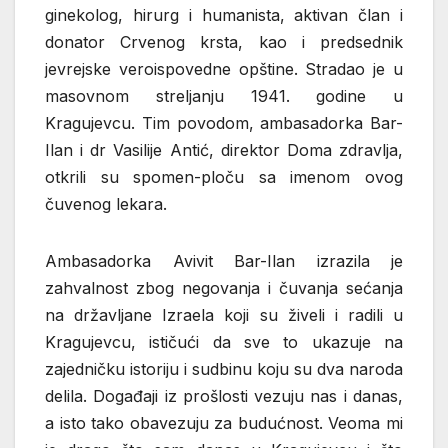
ginekolog, hirurg i humanista, aktivan član i
donator Crvenog krsta, kao i predsednik
jevrejske veroispovedne opštine. Stradao je u
masovnom streljanju 1941. godine u
Kragujevcu. Tim povodom, ambasadorka Bar-
Ilan i dr Vasilije Antić, direktor Doma zdravlja,
otkrili su spomen-ploču sa imenom ovog
čuvenog lekara.
Ambasadorka Avivit Bar-Ilan izrazila je
zahvalnost zbog negovanja i čuvanja sećanja
na državljane Izraela koji su živeli i radili u
Kragujevcu, ističući da sve to ukazuje na
zajedničku istoriju i sudbinu koju su dva naroda
delila. Događaji iz prošlosti vezuju nas i danas,
a isto tako obavezuju za budućnost. Veoma mi