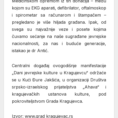
Medicinskom opremom iz tih donacija – među
kojom su EKG aparati, defibrilator, oftalmoskop
i spirometar sa računarom i štampačem –
pregledano je više hiljada građana. Ipak, od
svega su najvažnije veze i posete kojima
čuvamo sećanje na naše sugrađane jevrejske
nacionalnosti, za nas i buduće generacije,
istakao je dr Antić.
Centralni događaj ovogodišnje manifestacije
„Dani jevrejske kulture u Kragujevcu“ održaće
se u Kući Đure Jakšića, u organizaciji Društva
srpsko-izraelskog prijateljstva „Ahava“ i
kragujevačkih ustanova kulture, pod
pokroviteljstvom Grada Kragujevca.
Izvor: www.grad kragujevac.rs