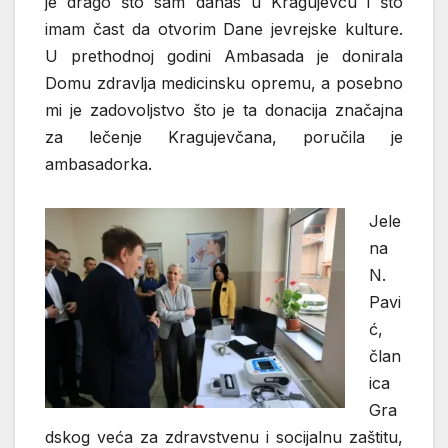
je drago što sam danas u Kragujevcu i što
imam čast da otvorim Dane jevrejske kulture.
U prethodnoj godini Ambasada je donirala
Domu zdravlja medicinsku opremu, a posebno
mi je zadovoljstvo što je ta donacija značajna
za lečenje Kragujevčana, poručila je
ambasadorka.
Jele
na
N.
Pavi
ć,
član
ica
Gra
dskog veća za zdravstvenu i socijalnu zaštitu,