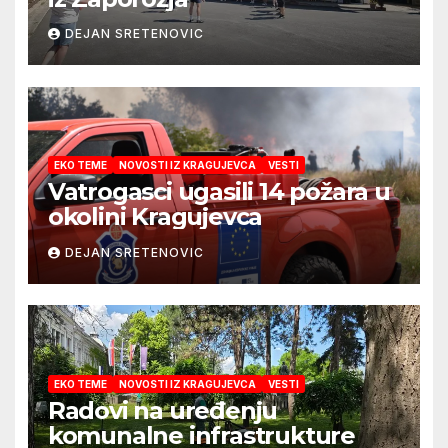
DEJAN SRETENOVIC
EKO TEME
NOVOSTI IZ KRAGUJEVCA
VESTI
Vatrogasci ugasili 14 požara u
okolini Kragujevca
DEJAN SRETENOVIC
EKO TEME
NOVOSTI IZ KRAGUJEVCA
VESTI
Radovi na uređenju
komunalne infrastrukture