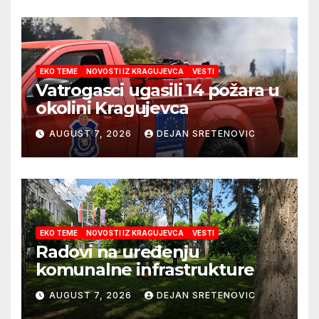
EKO TEME
NOVOSTI IZ KRAGUJEVCA
VESTI
Vatrogasci ugasili 14 požara u
okolini Kragujevca
AUGUST 7, 2026
DEJAN SRETENOVIC
EKO TEME
NOVOSTI IZ KRAGUJEVCA
VESTI
Radovi na uređenju
komunalne infrastrukture
AUGUST 7, 2026
DEJAN SRETENOVIC