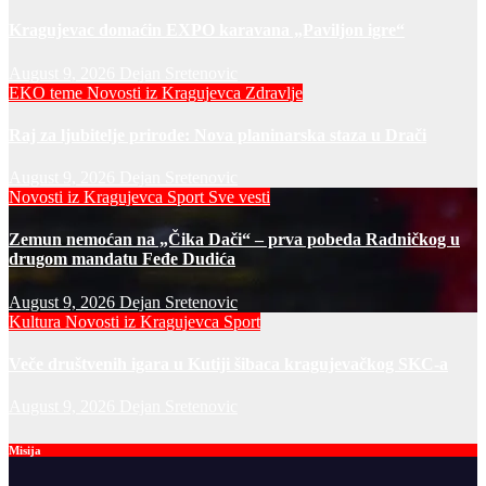
Kragujevac domaćin EXPO karavana „Paviljon igre“
August 9, 2026
Dejan Sretenovic
EKO teme
Novosti iz Kragujevca
Zdravlje
Raj za ljubitelje prirode: Nova planinarska staza u Drači
August 9, 2026
Dejan Sretenovic
Novosti iz Kragujevca
Sport
Sve vesti
Zemun nemoćan na „Čika Dači“ – prva pobeda Radničkog u
drugom mandatu Feđe Dudića
August 9, 2026
Dejan Sretenovic
Kultura
Novosti iz Kragujevca
Sport
Veče društvenih igara u Kutiji šibaca kragujevačkog SKC-a
August 9, 2026
Dejan Sretenovic
Misija