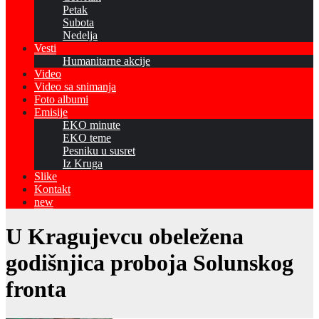
Petak
Subota
Nedelja
Vesti
Humanitarne akcije
Video
Video sa snimanja
Foto albumi
Emisije
EKO minute
EKO teme
Pesniku u susret
Iz Kruga
Slike
Kontakt
new
U Kragujevcu obeležena
godišnjica proboja Solunskog
fronta