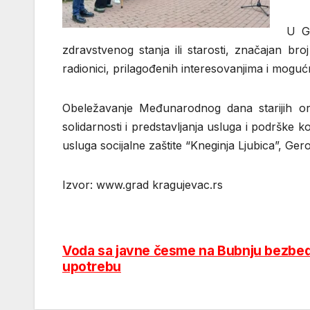
U G
zdravstvenog stanja ili starosti, značajan bro
radionici, prilagođenih interesovanjima i mogu
Obeležavanje Međunarodnog dana starijih orga
solidarnosti i predstavljanja usluga i podrške 
usluga socijalne zaštite “Kneginja Ljubica”, Ger
Izvor: www.grad kragujevac.rs
Voda sa javne česme na Bubnju bezbedn
Post
upotrebu
navigation