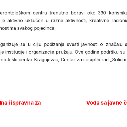
erontološkom centru trenutno boravi oko 330 korisnika
j je aktivno uključen u razne aktivnosti, kreativne radion
ćnostima svakog pojedinca.
nizuje se u cilju podizanja svesti javnosti o značaju s
koje institucije i organizacije pružaju. Ove godine podršku s
ontološki centar Kragujevac, Centar za socijalni rad „Solidar
a i ispravna za
Voda sa javne 