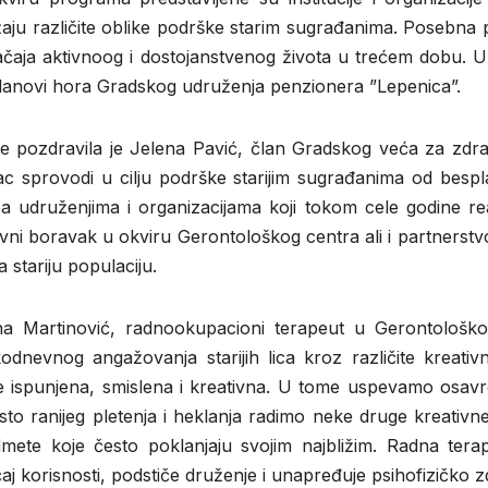
aju različite oblike podrške starim sugrađanima. Posebna 
ačaja aktivnoog i dostojanstvenog života u trećem dobu. 
lanovi hora Gradskog udruženja penzionera ”Lepenica”.
e pozdravila je Jelena Pavić, član Gradskog veća za zdrav
c sprovodi u cilju podrške starijim sugrađanima od besp
 sa udruženjima i organizacijama koji tokom cele godine re
nevni boravak u okviru Gerontološkog centra ali i partners
 stariju populaciju.
a Martinović, radnookupacioni terapeut u Gerontološk
odnevnog angažovanja starijih lica kroz različite kreativn
 ispunjena, smislena i kreativna. U tome uspevamo osavrem
to ranijeg pletenja i heklanja radimo neke druge kreativne
mete koje često poklanjaju svojim najbližim. Radna terap
aj korisnosti, podstiče druženje i unapređuje psihofizičko zd