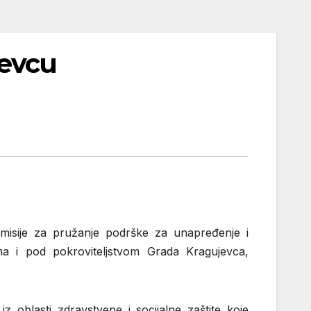
jevcu
misije za pružanje podrške za unapređenje i
ima i pod pokroviteljstvom Grada Kragujevca,
iz oblasti zdravstvene i socijalne zaštite koje