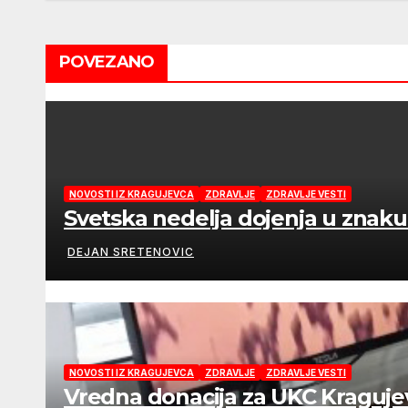
POVEZANO
NOVOSTI IZ KRAGUJEVCA
ZDRAVLJE
ZDRAVLJE VESTI
Svetska nedelja dojenja u znaku
DEJAN SRETENOVIC
NOVOSTI IZ KRAGUJEVCA
ZDRAVLJE
ZDRAVLJE VESTI
Vredna donacija za UKC Kragujev