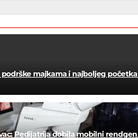
 podrške majkama i najboljeg početka 
ac: Pedijatrija dobila mobilni rendgen