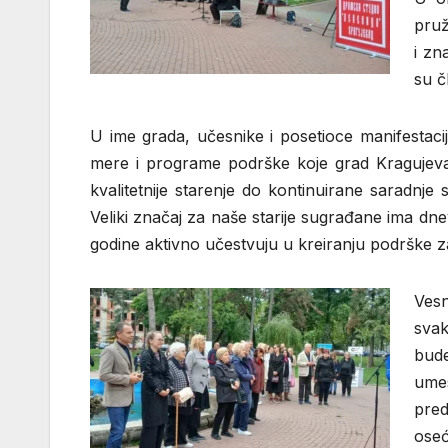
pruž
i zn
su č
U ime grada, učesnike i posetioce manifestacij
mere i programe podrške koje grad Kragujeva
kvalitetnije starenje do kontinuirane saradnje
Veliki značaj za naše starije sugrađane ima d
godine aktivno učestvuju u kreiranju podrške za
Vesn
svak
bude
umes
pred
oseć