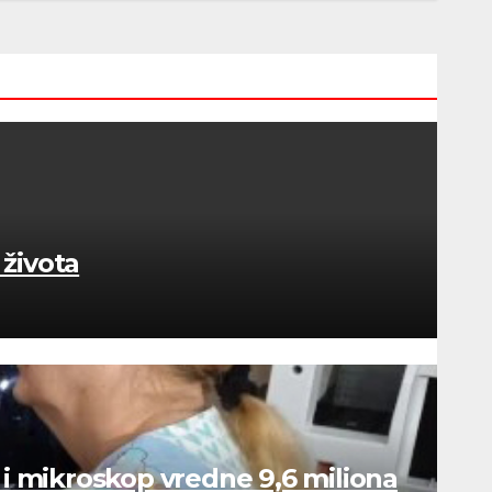
života
 i mikroskop vredne 9,6 miliona