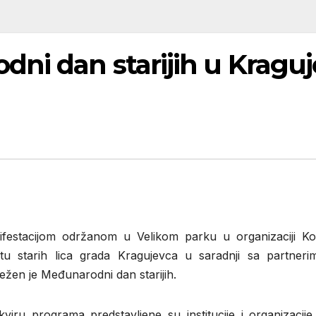
ni dan starijih u Kragu
festacijom održanom u Velikom parku u organizaciji Ko
itu starih lica grada Kragujevca u saradnji sa partner
ežen je Međunarodni dan starijih.
viru programa predstavljene su institucije i organizacije 