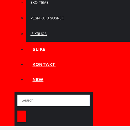
EKO TEME
PESNIKU U SUSRET
IZ KRUGA
SLIKE
KONTAKT
NEW