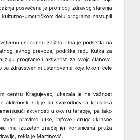
pažnja posvećena je promociji zdravog starenja
U kulturno-umetničkom delu programa nastupili
stvenu i socijalnu zaštitu. Ona je podsetila na
latnog javnog prevoza, podrške radu Kutka za
alizuju programe i aktivnosti za svoje članove.
tvo sa zdravstvenim ustanovama koje tokom cele
om centru Kragujevac, ukazala je na važnost
e aktivnosti. Cilj je da svakodnevica korisnika
enjujući aktivnosti u okviru terapije, pa tako
 stvari, pravimo lutke, rajfove i druge ukrasne
ija ima izuzetan značaj jer korisnicima pruža
ravlje, rekla je Martinović.