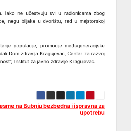
. Iako ne učestvuju svi u radionicama zbog
ice, negu biljaka u dvorištu, rad u majstorskoj
tarije populacije, promocije međugeneracijske
u dali Dom zdravlja Kragujevac, Centar za razvoj
nost”, Institut za javno zdravlje Kragujevac.
česme na Bubnju bezbedna i ispravna za
upotrebu