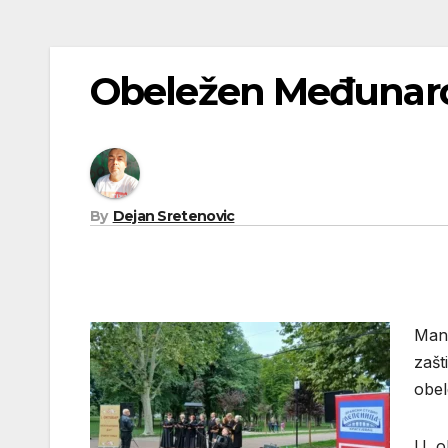
Obeležen Međunarod
By
Dejan Sretenovic
Mani
zašt
obel
U ok