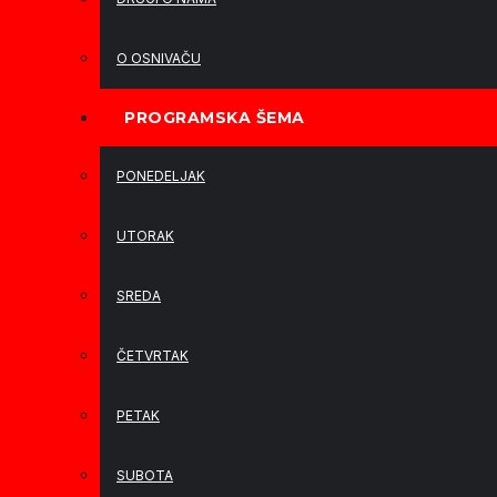
O OSNIVAČU
PROGRAMSKA ŠEMA
PONEDELJAK
UTORAK
SREDA
ČETVRTAK
PETAK
SUBOTA