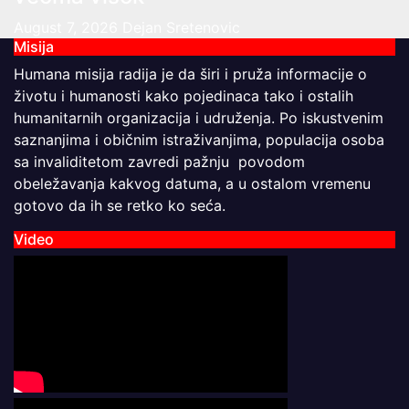
August 7, 2026
Dejan Sretenovic
Misija
Humana misija radija je da širi i pruža informacije o
životu i humanosti kako pojedinaca tako i ostalih
humanitarnih organizacija i udruženja. Po iskustvenim
saznanjima i običnim istraživanjima, populacija osoba
sa invaliditetom zavredi pažnju povodom
obeležavanja kakvog datuma, a u ostalom vremenu
gotovo da ih se retko ko seća.
Video