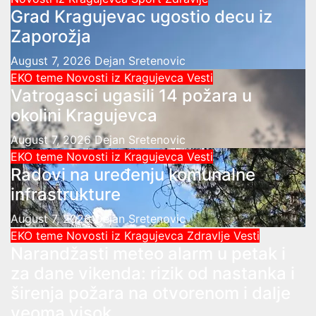
Grad Kragujevac ugostio decu iz
Zaporožja
August 7, 2026
Dejan Sretenovic
EKO teme
Novosti iz Kragujevca
Vesti
Vatrogasci ugasili 14 požara u
okolini Kragujevca
August 7, 2026
Dejan Sretenovic
EKO teme
Novosti iz Kragujevca
Vesti
Radovi na uređenju komunalne
infrastrukture
August 7, 2026
Dejan Sretenovic
EKO teme
Novosti iz Kragujevca
Zdravlje Vesti
Narandžasti meteo alarm u petak i
za dane vikenda: rizik od nastanka i
širenja požara na otvorenom i dalje
veoma visok