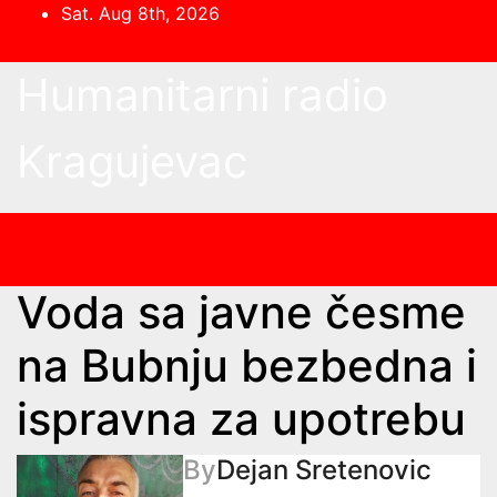
Skip
Sat. Aug 8th, 2026
to
content
Humanitarni radio
Kragujevac
Voda sa javne česme
na Bubnju bezbedna i
ispravna za upotrebu
By
Dejan Sretenovic