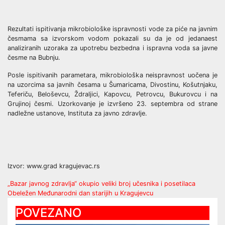
Rezultati ispitivanja mikrobiološke ispravnosti vode za piće na javnim
česmama sa izvorskom vodom pokazali su da je od jedanaest
analiziranih uzoraka za upotrebu bezbedna i ispravna voda sa javne
česme na Bubnju.
Posle ispitivanih parametara, mikrobiološka neispravnost uočena je
na uzorcima sa javnih česama u Šumaricama, Divostinu, Košutnjaku,
Teferiču, Beloševcu, Ždraljici, Kapovcu, Petrovcu, Bukurovcu i na
Grujinoj česmi. Uzorkovanje je izvršeno 23. septembra od strane
nadležne ustanove, Instituta za javno zdravlje.
Izvor: www.grad kragujevac.rs
Post
„Bazar javnog zdravlja“ okupio veliki broj učesnika i posetilaca
Obeležen Međunarodni dan starijih u Kragujevcu
navigation
POVEZANO