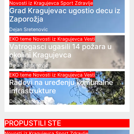
Novosti iz Kragujevca
Sport
Zdravlje
Grad Kragujevac ugostio decu iz
Zaporožja
Dejan Sretenovic
EKO teme
Novosti iz Kragujevca
Vesti
Vatrogasci ugasili 14 požara u
okolini Kragujevca
Dejan Sretenovic
EKO teme
Novosti iz Kragujevca
Vesti
Radovi na uređenju komunalne
infrastrukture
Dejan Sretenovic
PROPUSTILI STE
Novosti iz Kragujevca
Sport
Zdravlje