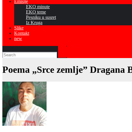
Emisije
EKO minute
EKO teme
Pesniku u susret
Iz Kruga
Slike
Kontakt
new
Poema „Srce zemlje” Dragana B