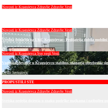
Novosti iz Kragujevca
Zdravlje
Zdravlje Vesti
Svetska nedelja dojenja u znaku podrške majkama i najboljeg po
Dejan Sretenovic
Novosti iz Kragujevca
Zdravlje
Zdravlje Vesti
Vredna donacija za UKC Kragujevac: Pedijatrija dobila mobilni
Dejan Sretenovic
Novosti iz Kragujevca
Sve vesti
Vesti
Vodosnabdevanje u Kragujevcu stabilno, ulaganja obezbedila si
Dejan Sretenovic
PROPUSTILI STE
Novosti iz Kragujevca
Zdravlje
Zdravlje Vesti
Svetska nedelja dojenja u znaku podrške majkama i najboljeg po