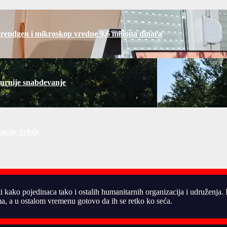
 rendgen i mikroskop vredne 9,6 miliona dinara
gurnije snabdevanje
acije Srbije
ti kako pojedinaca tako i ostalih humanitarnih organizacija i udruženja
, a u ostalom vremenu gotovo da ih se retko ko seća.