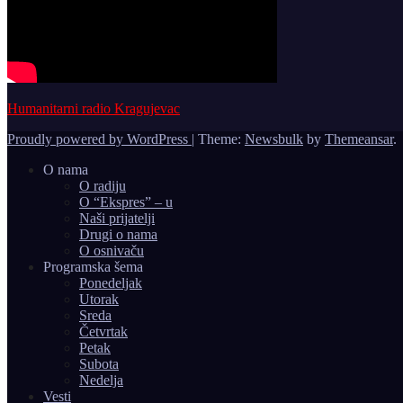
Humanitarni radio Kragujevac
Proudly powered by WordPress
|
Theme:
Newsbulk
by
Themeansar
.
O nama
O radiju
O “Ekspres” – u
Naši prijatelji
Drugi o nama
O osnivaču
Programska šema
Ponedeljak
Utorak
Sreda
Četvrtak
Petak
Subota
Nedelja
Vesti