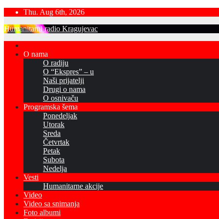
Skip
Thu. Aug 6th, 2026
to
Humanitarni radio Kragujevac
content
O nama
O radiju
O “Ekspres” – u
Naši prijatelji
Drugi o nama
O osnivaču
Programska šema
Ponedeljak
Utorak
Sreda
Četvrtak
Petak
Subota
Nedelja
Vesti
Humanitarne akcije
Video
Video sa snimanja
Foto albumi