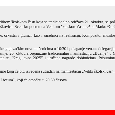
Velikom školskom času koja se tradicionalno održava 21. oktobra, sa p
škovića. Scensku poemu na Velikom školskom času režira Marko Đorđ
 orkestar i glumci, kao i saradnici na realizaciji. Kompozitor muzike
kragujevačkim novomučenicima u 10:30 i polaganje venaca delegacija
je, 20. oktobra organizuje tradicionalnu manifestaciju „Bdenje” u M
ature „Kragujevac 2025” i uručene nagrade dobitnicima. Prisutnima
e koja će biti izvedena sutradan na manifestaciji „Veliki školski čas”.
Liceum”, koji će otpočeti u 20:30 časova.