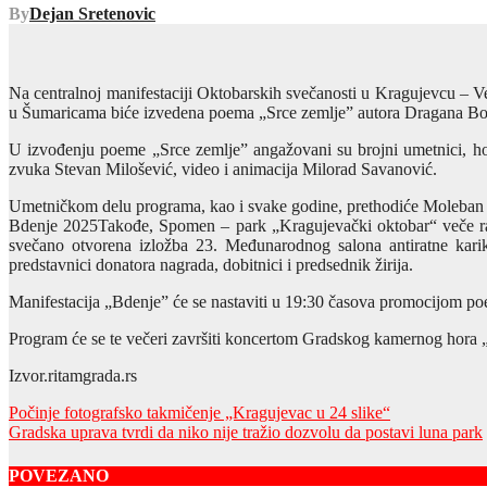
By
Dejan Sretenovic
Na centralnoj manifestaciji Oktobarskih svečanosti u Kragujevcu – 
u Šumaricama biće izvedena poema „Srce zemlje” autora Dragana Bo
U izvođenju poeme „Srce zemlje” angažovani su brojni umetnici, hor,
zvuka Stevan Milošević, video i animacija Milorad Savanović.
Umetničkom delu programa, kao i svake godine, prethodiće Moleban 
Bdenje 2025Takođe, Spomen – park „Kragujevački oktobar“ veče rani
svečano otvorena izložba 23. Međunarodnog salona antiratne karik
predstavnici donatora nagrada, dobitnici i predsednik žirija.
Manifestacija „Bdenje” će se nastaviti u 19:30 časova promocijom poem
Program će se te večeri završiti koncertom Gradskog kamernog hora „
Izvor.ritamgrada.rs
Post
Počinje fotografsko takmičenje „Kragujevac u 24 slike“
Gradska uprava tvrdi da niko nije tražio dozvolu da postavi luna park
navigation
POVEZANO