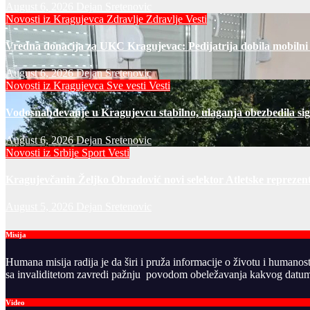
August 6, 2026
Dejan Sretenovic
Novosti iz Kragujevca
Zdravlje
Zdravlje Vesti
Vredna donacija za UKC Kragujevac: Pedijatrija dobila mobilni
August 6, 2026
Dejan Sretenovic
Novosti iz Kragujevca
Sve vesti
Vesti
Vodosnabdevanje u Kragujevcu stabilno, ulaganja obezbedila si
August 6, 2026
Dejan Sretenovic
Novosti iz Srbije
Sport
Vesti
Kragujevčanin Željko Obradović novi selektor Atletske reprezent
August 5, 2026
Dejan Sretenovic
Misija
Humana misija radija je da širi i pruža informacije o životu i humanos
sa invaliditetom zavredi pažnju povodom obeležavanja kakvog datuma
Video