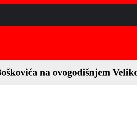
oškovića na ovogodišnjem Velik