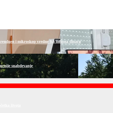
četka života
 rendgen i mikroskop vredne 9,6 miliona dinara
gurnije snabdevanje
četka života