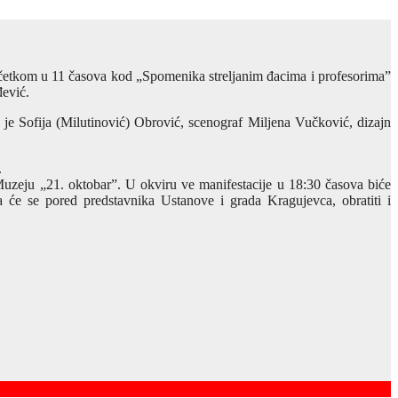
očetkom u 11 časova kod „Spomenika streljanim đacima i profesorima”
ević.
 je Sofija (Milutinović) Obrović, scenograf Miljena Vučković, dizajn
.
uzeju „21. oktobar”. U okviru ve manifestacije u 18:30 časova biće
 će se pored predstavnika Ustanove i grada Kragujevca, obratiti i