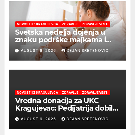
NOVOSTI IZ KRAGUJEVCA
ZDRAVLJE
ZDRAVLJE VESTI
Svetska nedelja dojenja u
znaku podrške majkama i
najboljeg početka života
AUGUST 6, 2026
DEJAN SRETENOVIC
NOVOSTI IZ KRAGUJEVCA
ZDRAVLJE
ZDRAVLJE VESTI
Vredna donacija za UKC
Kragujevac: Pedijatrija dobila
mobilni rendgen i mikroskop
AUGUST 6, 2026
DEJAN SRETENOVIC
vredne 9,6 miliona dinara