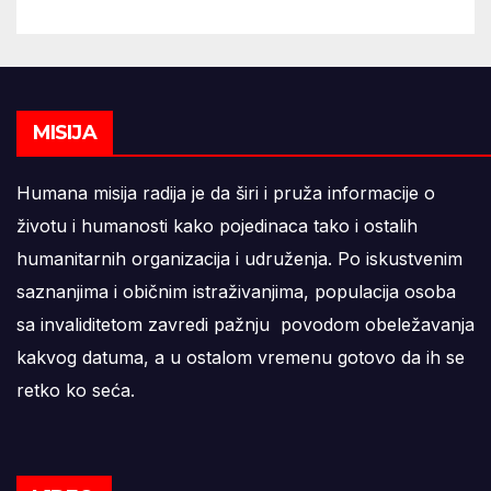
MISIJA
Humana misija radija je da širi i pruža informacije o
životu i humanosti kako pojedinaca tako i ostalih
humanitarnih organizacija i udruženja. Po iskustvenim
saznanjima i običnim istraživanjima, populacija osoba
sa invaliditetom zavredi pažnju povodom obeležavanja
kakvog datuma, a u ostalom vremenu gotovo da ih se
retko ko seća.