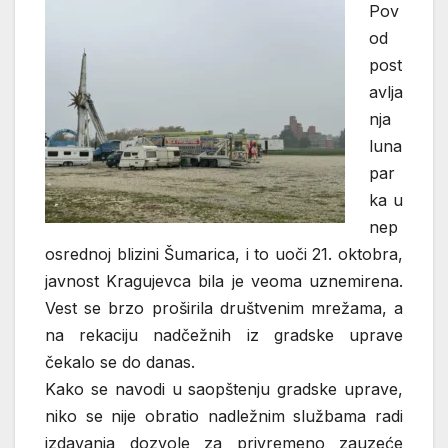
Pov
od
post
avlja
nja
luna
par
ka u
nep
osrednoj blizini Šumarica, i to uoči 21. oktobra,
javnost Kragujevca bila je veoma uznemirena.
Vest se brzo proširila društvenim mrežama, a
na rekaciju nadčežnih iz gradske uprave
čekalo se do danas.
Kako se navodi u saopštenju gradske uprave,
niko se nije obratio nadležnim službama radi
izdavanja dozvole za privremeno zauzeće