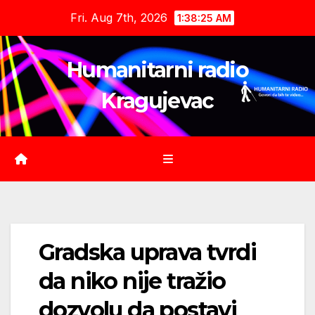
Skip
Fri. Aug 7th, 2026
1:38:26 AM
to
content
Humanitarni radio
Kragujevac
Gradska uprava tvrdi
da niko nije tražio
dozvolu da postavi