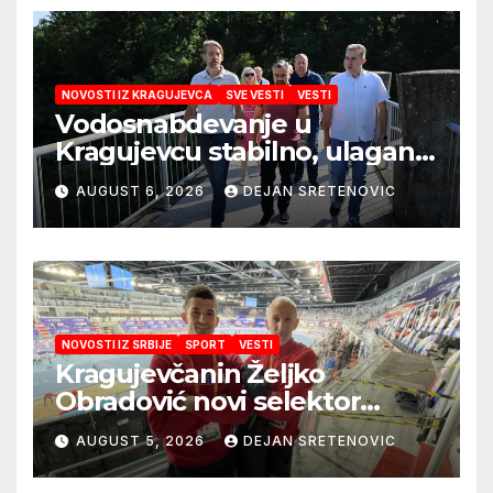
NOVOSTI IZ KRAGUJEVCA
SVE VESTI
VESTI
Vodosnabdevanje u
Kragujevcu stabilno, ulaganja
obezbedila sigurnije
AUGUST 6, 2026
DEJAN SRETENOVIC
snabdevanje
NOVOSTI IZ SRBIJE
SPORT
VESTI
Kragujevčanin Željko
Obradović novi selektor
Atletske reprezentacije Srbije
AUGUST 5, 2026
DEJAN SRETENOVIC