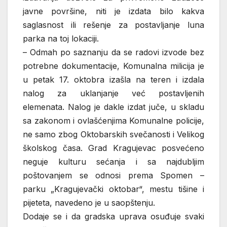
javne površine, niti je izdata bilo kakva
saglasnost ili rešenje za postavljanje luna
parka na toj lokaciji.
– Odmah po saznanju da se radovi izvode bez
potrebne dokumentacije, Komunalna milicija je
u petak 17. oktobra izašla na teren i izdala
nalog za uklanjanje već postavljenih
elemenata. Nalog je dakle izdat juče, u skladu
sa zakonom i ovlašćenjima Komunalne policije,
ne samo zbog Oktobarskih svečanosti i Velikog
školskog časa. Grad Kragujevac posvećeno
neguje kulturu sećanja i sa najdubljim
poštovanjem se odnosi prema Spomen –
parku „Kragujevački oktobar“, mestu tišine i
pijeteta, navedeno je u saopštenju.
Dodaje se i da gradska uprava osuđuje svaki