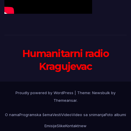
Humanitarni radio
Kragujevac
Proudly powered by WordPress
|
Theme:
Newsbulk
by
Themeansar
.
O nama
Programska šema
Vesti
Video
Video sa snimanja
Foto albumi
Emisije
Slike
Kontakt
new