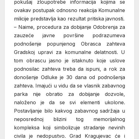
pokušaj zloupotrebe informacija kojima se
ovakav postupak odnosno reakcija Komunalne
milicije predstavlja kao rezultat pritiska javnosti.
– Naime, procedura za dobijanje Odobrenja za
zauzeće javne površine podrazumeva
podnošenje popunjenog Obrasca zahteva
Gradskoj upravi za komunalne delatnosti. U
tom obrascu jasno je istaknuto koje uslove
podnosilac zahteva treba da ispuni, a rok za
donošenje Odluke je 30 dana od podnošenja
zahteva. Imajući u vidu da se vlasnik zabavnog
parka nije obratio za dobijanje dozvole,
naloženo je da se svi elementi ukolone.
Postavljanje bilo kakvog zabavnog sadržaja u
neposrednoj blizini tog memorijalnog
kompleksa koji simbolizuje stradanje nevinih
civila je nedopustvo. Grad Kragujevac će i