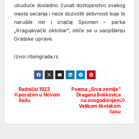
ubuduće dosledno čuvati dostojanstvo svakog
mesta sećanja i neće dozvoliti aktivnosti koje bi
narušile mir i značaj Spomen – parka
„Kragujevački oktobar“, ističe se u saopštenju
Gradske uprave.
Izvor.ritamgrada.rs
Radnički 1923
Poema „Srce zemlje”
Post
poražen u Novom
Dragana Boškovića
Sadu
na ovogodišnjem
navigation
Velikom školskom
času