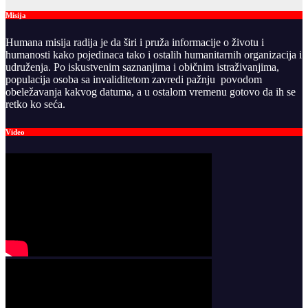
Misija
Humana misija radija je da širi i pruža informacije o životu i
humanosti kako pojedinaca tako i ostalih humanitarnih organizacija i
udruženja. Po iskustvenim saznanjima i običnim istraživanjima,
populacija osoba sa invaliditetom zavredi pažnju povodom
obeležavanja kakvog datuma, a u ostalom vremenu gotovo da ih se
retko ko seća.
Video