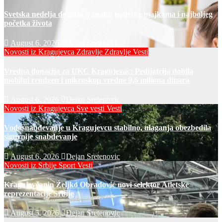
Svetska nedelja dojenja u znaku podrške majkama i najboljeg
početka života
August 6, 2026
Dejan Sretenovic
Novosti iz Kragujevca
Zdravlje
Zdravlje Vesti
Vredna donacija za UKC Kragujevac: Pedijatrija dobila
mobilni rendgen i mikroskop vredne 9,6 miliona dinara
August 6, 2026
Dejan Sretenovic
Novosti iz Kragujevca
Sve vesti
Vesti
Vodosnabdevanje u Kragujevcu stabilno, ulaganja obezbedila
sigurnije snabdevanje
August 6, 2026
Dejan Sretenovic
Novosti iz Srbije
Sport
Vesti
Kragujevčanin Željko Obradović novi selektor Atletske
reprezentacije Srbije
August 5, 2026
Dejan Sretenovic