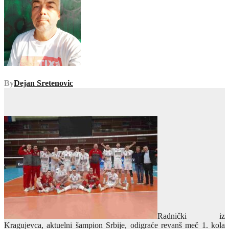
By
Dejan Sretenovic
Radnički iz
Kragujevca, aktuelni šampion Srbije, odigraće revanš meč 1. kola