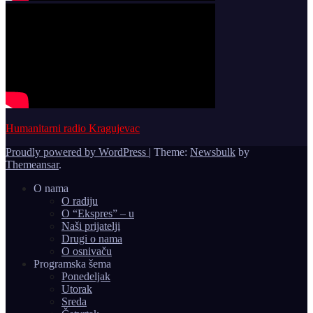
Humanitarni radio Kragujevac
Proudly powered by WordPress
|
Theme:
Newsbulk
by
Themeansar
.
O nama
O radiju
O “Ekspres” – u
Naši prijatelji
Drugi o nama
O osnivaču
Programska šema
Ponedeljak
Utorak
Sreda