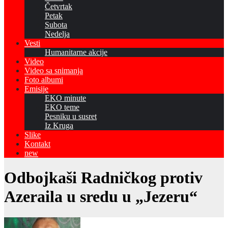
Četvrtak
Petak
Subota
Nedelja
Vesti
Humanitarne akcije
Video
Video sa snimanja
Foto albumi
Emisije
EKO minute
EKO teme
Pesniku u susret
Iz Kruga
Slike
Kontakt
new
Odbojkaši Radničkog protiv
Azeraila u sredu u „Jezeru“