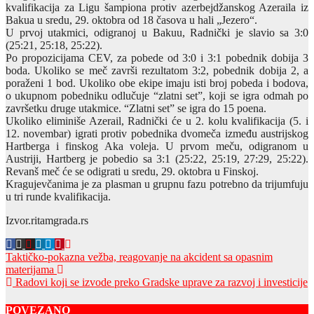
kvalifikacija za Ligu šampiona protiv azerbejdžanskog Azeraila iz
Bakua u sredu, 29. oktobra od 18 časova u hali „Jezero“.
U prvoj utakmici, odigranoj u Bakuu, Radnički je slavio sa 3:0
(25:21, 25:18, 25:22).
Po propozicijama CEV, za pobede od 3:0 i 3:1 pobednik dobija 3
boda. Ukoliko se meč završi rezultatom 3:2, pobednik dobija 2, a
poraženi 1 bod. Ukoliko obe ekipe imaju isti broj pobeda i bodova,
o ukupnom pobedniku odlučuje “zlatni set”, koji se igra odmah po
završetku druge utakmice. “Zlatni set” se igra do 15 poena.
Ukoliko eliminiše Azerail, Radnički će u 2. kolu kvalifikacija (5. i
12. novembar) igrati protiv pobednika dvomeča između austrijskog
Hartberga i finskog Aka voleja. U prvom meču, odigranom u
Austriji, Hartberg je pobedio sa 3:1 (25:22, 25:19, 27:29, 25:22).
Revanš meč će se odigrati u sredu, 29. oktobra u Finskoj.
Kragujevčanima je za plasman u grupnu fazu potrebno da trijumfuju
u tri runde kvalifikacija.
Izvor.ritamgrada.rs
Post
Taktičko-pokazna vežba, reagovanje na akcident sa opasnim
materijama
navigation
Radovi koji se izvode preko Gradske uprave za razvoj i investicije
POVEZANO