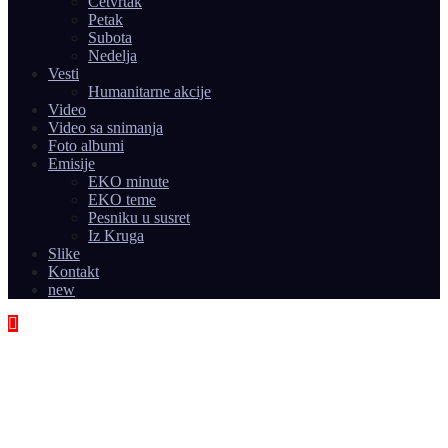
Četvrtak
Petak
Subota
Nedelja
Vesti
Humanitarne akcije
Video
Video sa snimanja
Foto albumi
Emisije
EKO minute
EKO teme
Pesniku u susret
Iz Kruga
Slike
Kontakt
new