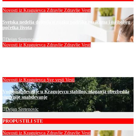
Novosti iz Kragujevca
Zdravlje
Zdravlje Vesti
Svetska nedelja dojenja u znaku podrške majkama i najboljeg
početka života
Dejan Sretenovic
Novosti iz Kragujevca
Zdravlje
Zdravlje Vesti
Vredna donacija za UKC Kragujevac: Pedijatrija dobila
mobilni rendgen i mikroskop vredne 9,6 miliona dinara
Dejan Sretenovic
Novosti iz Kragujevca
Sve vesti
Vesti
Vodosnabdevanje u Kragujevcu stabilno, ulaganja obezbedila
sigurnije snabdevanje
Dejan Sretenovic
PROPUSTILI STE
Novosti iz Kragujevca
Zdravlje
Zdravlje Vesti