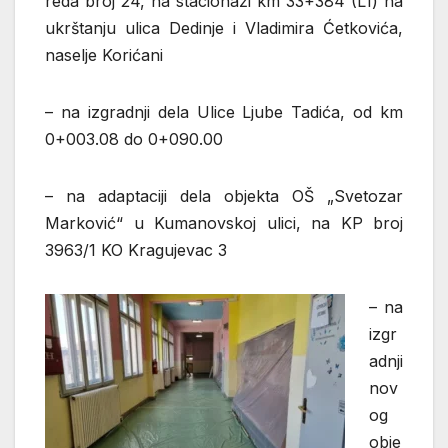
reda broj 24, na stacionaži km 33+384 (L1) na
ukrštanju ulica Dedinje i Vladimira Ćetkovića,
naselje Korićani
– na izgradnji dela Ulice Ljube Tadića, od km
0+003.08 do 0+090.00
– na adaptaciji dela objekta OŠ „Svetozar
Marković“ u Kumanovskoj ulici, na KP broj
3963/1 KO Kragujevac 3
– na
izgr
adnji
nov
og
obje