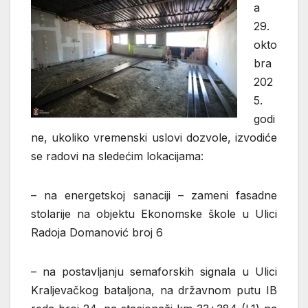
a
29.
okto
bra
202
5.
godi
ne, ukoliko vremenski uslovi dozvole, izvodiće
se radovi na sledećim lokacijama:
– na energetskoj sanaciji – zameni fasadne
stolarije na objektu Ekonomske škole u Ulici
Radoja Domanović broj 6
– na postavljanju semaforskih signala u Ulici
Kraljevačkog bataljona, na državnom putu IB