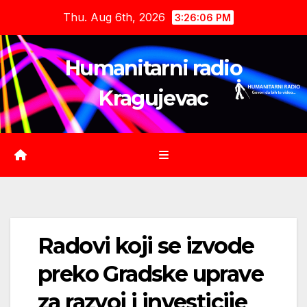
Skip
Thu. Aug 6th, 2026
3:26:07 PM
to
content
Humanitarni radio
Kragujevac
Radovi koji se izvode
preko Gradske uprave
za razvoj i investicije