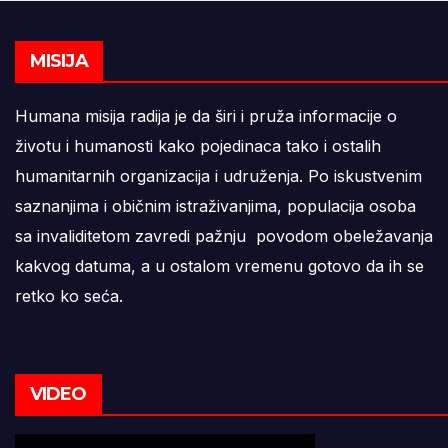
MISIJA
Humana misija radija je da širi i pruža informacije o
životu i humanosti kako pojedinaca tako i ostalih
humanitarnih organizacija i udruženja. Po iskustvenim
saznanjima i običnim istraživanjima, populacija osoba
sa invaliditetom zavredi pažnju povodom obeležavanja
kakvog datuma, a u ostalom vremenu gotovo da ih se
retko ko seća.
VIDEO