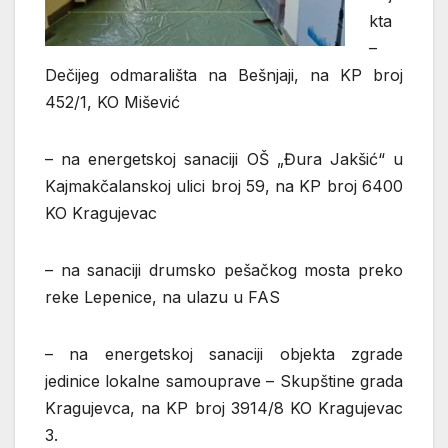
kta
–
Dečijeg odmarališta na Bešnjaji, na KP broj
452/1, KO Mišević
– na energetskoj sanaciji OŠ „Đura Jakšić“ u
Kajmakčalanskoj ulici broj 59, na KP broj 6400
KO Kragujevac
– na sanaciji drumsko pešačkog mosta preko
reke Lepenice, na ulazu u FAS
– na energetskoj sanaciji objekta zgrade
jedinice lokalne samouprave – Skupštine grada
Kragujevca, na KP broj 3914/8 KO Kragujevac
3.