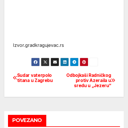
Izvor.gradkragujevac.rs
Sudar vaterpolo
Odbojkaši Radničkog
Post
titana u Zagrebu
protiv Azeraila u
sredu u „Jezeru“
navigation
POVEZANO