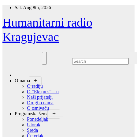
Skip
Sat. Aug 8th, 2026
to
content
Humanitarni radio
Kragujevac
O nama
O radiju
O “Ekspres” – u
Naši prijatelji
Drugi o nama
O osnivaču
Programska šema
Ponedeljak
Utorak
Sreda
Četvrtak