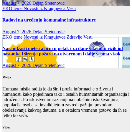
August 7, 2026
Dejan Sretenovic
EKO teme
Novosti iz Kragujevca
Vesti
Radovi na uređenju komunalne infrastrukture
August 7, 2026
Dejan Sretenovic
EKO teme
Novosti iz Kragujevca
Zdravlje Vesti
Narandžasti meteo alarm u petak i za dane vikenda: rizik od
nastanka i širenja požara na otvorenom i dalje veoma visok
August 7, 2026
Dejan Sretenovic
Misija
Humana misija radija je da širi i pruža informacije o životu i
humanosti kako pojedinaca tako i ostalih humanitarnih organizacija i
udruženja. Po iskustvenim saznanjima i običnim istraživanjima,
populacija osoba sa invaliditetom zavredi pažnju povodom
obeležavanja kakvog datuma, a u ostalom vremenu gotovo da ih se
retko ko seća.
Video