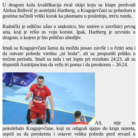
U drugom kolu kvalifikacija rival ekipi koju sa klupe predvodi
Aleksa Brđović je austrijski Hartberg, a Kragujevčani su pobedom u
gostima načinili veliki korak ka plasmanu u poslednju, treću rundu.
Radnički je odlično ušao u utakmicu, bio smiren u završnici prvog
seta, koji je rešio us voju korsist. Ipak, Hartberg je uzvratio u
drugom, u kojem je bio prilično ubedljiv.
Imali su Kragujevčani šansu da možda posao završe i u četiri seta i
da ostvare pobedu vrednu „tri boda“, ali su propustili priliku u
trećem periodu. Imali su tada i set loptu pri rezultatu 24:23, ali su
dopustili Austrijancima da vežu tri poena i da preokrenu – 26:24.
Ali, nije to
pokolebalo Kragujevčane, koji su odigrali sjajno do kraja susreta,
uspeli su da preokrenu i ostavre veliku pobedu pred revanš u