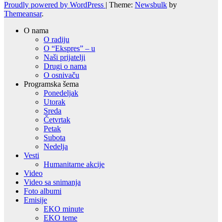
Proudly powered by WordPress
|
Theme:
Newsbulk
by
Themeansar
.
O nama
O radiju
O “Ekspres” – u
Naši prijatelji
Drugi o nama
O osnivaču
Programska šema
Ponedeljak
Utorak
Sreda
Četvrtak
Petak
Subota
Nedelja
Vesti
Humanitarne akcije
Video
Video sa snimanja
Foto albumi
Emisije
EKO minute
EKO teme