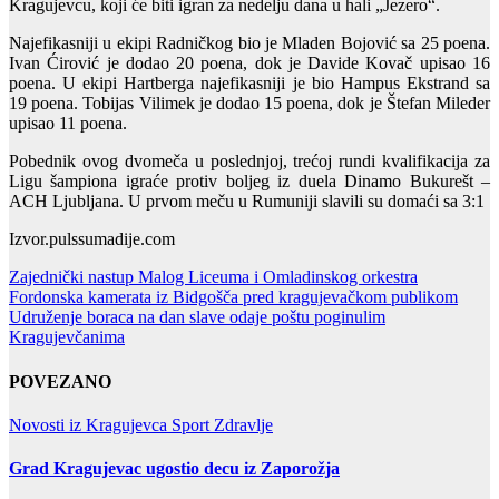
Kragujevcu, koji će biti igran za nedelju dana u hali „Jezero“.
Najefikasniji u ekipi Radničkog bio je Mladen Bojović sa 25 poena.
Ivan Ćirović je dodao 20 poena, dok je Davide Kovač upisao 16
poena. U ekipi Hartberga najefikasniji je bio Hampus Ekstrand sa
19 poena. Tobijas Vilimek je dodao 15 poena, dok je Štefan Mileder
upisao 11 poena.
Pobednik ovog dvomeča u poslednjoj, trećoj rundi kvalifikacija za
Ligu šampiona igraće protiv boljeg iz duela Dinamo Bukurešt –
ACH Ljubljana. U prvom meču u Rumuniji slavili su domaći sa 3:1
Izvor.pulssumadije.com
Post
Zajednički nastup Malog Liceuma i Omladinskog orkestra
Fordonska kamerata iz Bidgošča pred kragujevačkom publikom
navigation
Udruženje boraca na dan slave odaje poštu poginulim
Kragujevčanima
POVEZANO
Novosti iz Kragujevca
Sport
Zdravlje
Grad Kragujevac ugostio decu iz Zaporožja