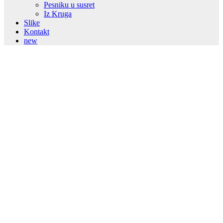
Pesniku u susret
Iz Kruga
Slike
Kontakt
new