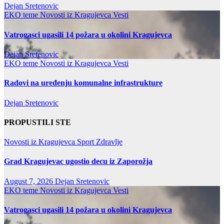
Dejan Sretenovic
EKO teme
Novosti iz Kragujevca
Vesti
Vatrogasci ugasili 14 požara u okolini Kragujevca
Dejan Sretenovic
EKO teme
Novosti iz Kragujevca
Vesti
Radovi na uređenju komunalne infrastrukture
Dejan Sretenovic
PROPUSTILI STE
Novosti iz Kragujevca
Sport
Zdravlje
Grad Kragujevac ugostio decu iz Zaporožja
August 7, 2026
Dejan Sretenovic
EKO teme
Novosti iz Kragujevca
Vesti
Vatrogasci ugasili 14 požara u okolini Kragujevca