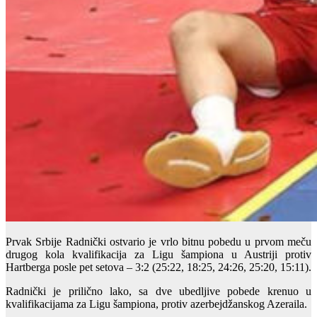
Prvak Srbije Radnički ostvario je vrlo bitnu pobedu u prvom meču
drugog kola kvalifikacija za Ligu šampiona u Austriji protiv
Hartberga posle pet setova – 3:2 (25:22, 18:25, 24:26, 25:20, 15:11).
Radnički je prilično lako, sa dve ubedljive pobede krenuo u
kvalifikacijama za Ligu šampiona, protiv azerbejdžanskog Azeraila.