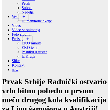
Petak
Subota
Nedelja
Vesti
Humanitarne akcije
Video
Video sa snimanja
Foto albumi
Emisije
EKO minute
EKO teme
Pesniku u susret
Iz Kruga
Slike
Kontakt
new
Prvak Srbije Radnički ostvario
vrlo bitnu pobedu u prvom
meču drugog kola kvalifikacija
za Ligu šampiona u Austriji!