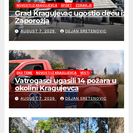
NOVOSTI IZ KRAGUJEVCA
SPORT
ZDRAVLJE
Grad Kragujevac ugostio decu iz
Zaporožja
AUGUST 7, 2026
DEJAN SRETENOVIC
EKO TEME
NOVOSTI IZ KRAGUJEVCA
VESTI
Vatrogasci ugasili 14 požara u
okolini Kragujevca
AUGUST 7, 2026
DEJAN SRETENOVIC