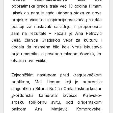
pobratimska grada traje već 13 godina i imam
utisak da nam je sada utabana staza za nove
projekte. Vidim da inspiracija osnivača projekta
postoji za nastavak saradnje, i preponosna
sam na rezultate – kazala je Ana Petrović
Jelić, članica Gradskog veća za kulturu i
dodala da razmena bilo koje vrste iskustava
prija umetniku, a posebno mladom čoveku, jer
otvara nove vidike.
Zajedničkim nastupom pred kragujevačkom
publikom, Mali Liceum koji je pripremila
dirigentkinja Biljana Božić i Omladinski orkestar
„Fordonska kamerata“ izvešće Kujavsko-
srpsku folklornu svitu, pod dirigentskom
palicom Ane Matijević Komorovske,