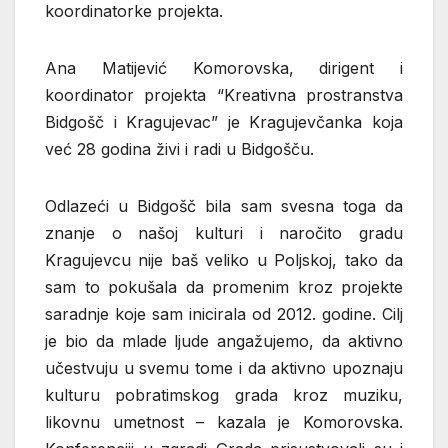
koordinatorke projekta.
Ana Matijević Komorovska, dirigent i
koordinator projekta “Kreativna prostranstva
Bidgošč i Kragujevac” je Kragujevčanka koja
već 28 godina živi i radi u Bidgošču.
Odlazeći u Bidgošč bila sam svesna toga da
znanje o našoj kulturi i naročito gradu
Kragujevcu nije baš veliko u Poljskoj, tako da
sam to pokušala da promenim kroz projekte
saradnje koje sam inicirala od 2012. godine. Cilj
je bio da mlade ljude angažujemo, da aktivno
učestvuju u svemu tome i da aktivno upoznaju
kulturu pobratimskog grada kroz muziku,
likovnu umetnost – kazala je Komorovska.