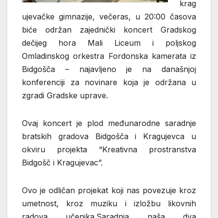
krag
ujevačke gimnazije, večeras, u 20:00 časova
biće održan zajednički koncert Gradskog
dečijeg hora Mali Liceum i poljskog
Omladinskog orkestra Fordonska kamerata iz
Bidgošča – najavljeno je na današnjoj
konferenciji za novinare koja je održana u
zgradi Gradske uprave.
Ovaj koncert je plod međunarodne saradnje
bratskih gradova Bidgošča i Kragujevca u
okviru projekta “Kreativna prostranstva
Bidgošč i Kragujevac”.
Ovo je odličan projekat koji nas povezuje kroz
umetnost, kroz muziku i izložbu likovnih
radova učenika.Saradnja naša dva