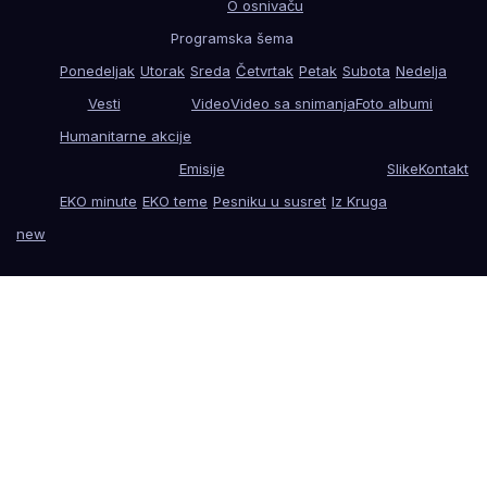
O osnivaču
Programska šema
Ponedeljak
Utorak
Sreda
Četvrtak
Petak
Subota
Nedelja
Vesti
Video
Video sa snimanja
Foto albumi
Humanitarne akcije
Emisije
Slike
Kontakt
EKO minute
EKO teme
Pesniku u susret
Iz Kruga
new