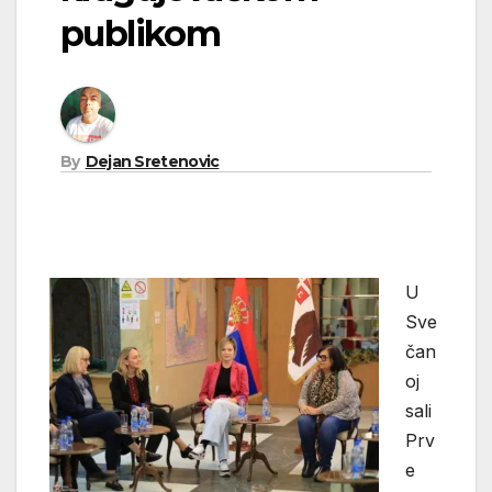
publikom
By
Dejan Sretenovic
U
Sve
čan
oj
sali
Prv
e