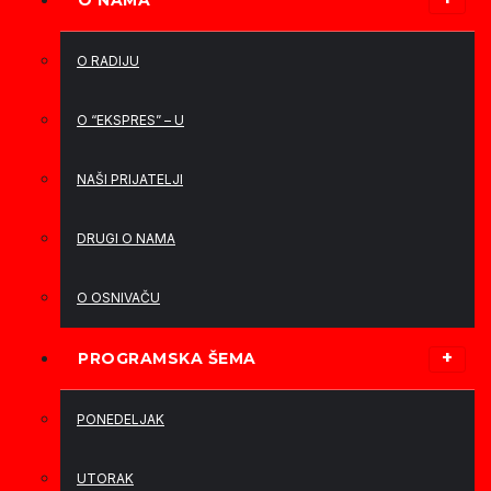
O NAMA
O RADIJU
O “EKSPRES” – U
NAŠI PRIJATELJI
DRUGI O NAMA
O OSNIVAČU
PROGRAMSKA ŠEMA
PONEDELJAK
UTORAK