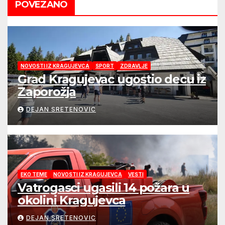
POVEZANO
NOVOSTI IZ KRAGUJEVCA
SPORT
ZDRAVLJE
Grad Kragujevac ugostio decu iz
Zaporožja
DEJAN SRETENOVIC
EKO TEME
NOVOSTI IZ KRAGUJEVCA
VESTI
Vatrogasci ugasili 14 požara u
okolini Kragujevca
DEJAN SRETENOVIC