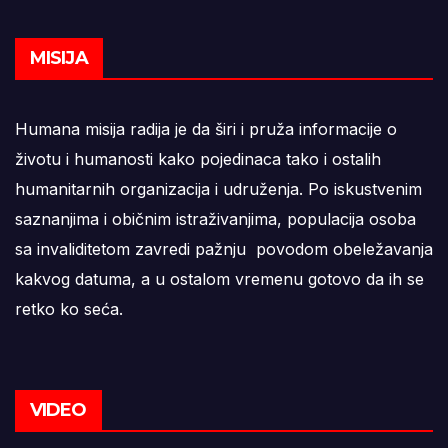
MISIJA
Humana misija radija je da širi i pruža informacije o
životu i humanosti kako pojedinaca tako i ostalih
humanitarnih organizacija i udruženja. Po iskustvenim
saznanjima i običnim istraživanjima, populacija osoba
sa invaliditetom zavredi pažnju povodom obeležavanja
kakvog datuma, a u ostalom vremenu gotovo da ih se
retko ko seća.
VIDEO