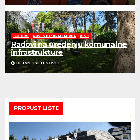
EKO TEME
NOVOSTI IZ KRAGUJEVCA
VESTI
Radovi na uređenju komunalne
infrastrukture
DEJAN SRETENOVIC
PROPUSTILI STE