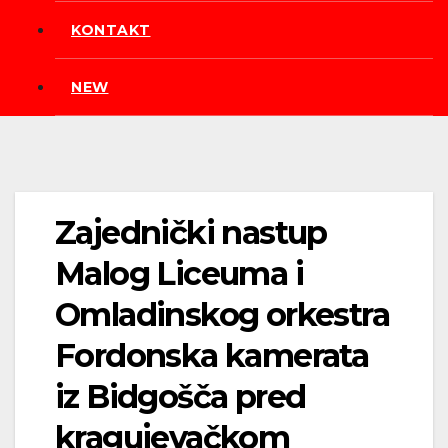
KONTAKT
NEW
Zajednički nastup
Malog Liceuma i
Omladinskog orkestra
Fordonska kamerata
iz Bidgošča pred
kragujevačkom