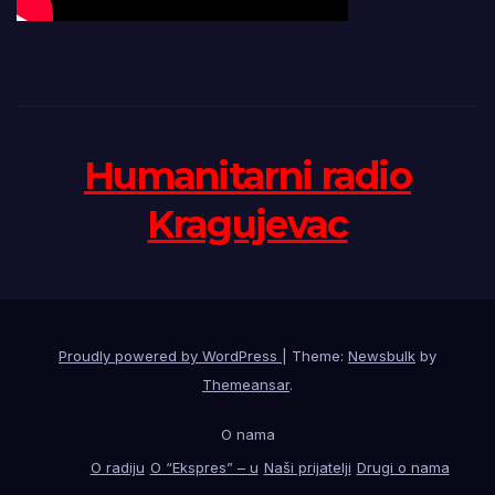
Humanitarni radio
Kragujevac
Proudly powered by WordPress
|
Theme:
Newsbulk
by
Themeansar
.
O nama
O radiju
O “Ekspres” – u
Naši prijatelji
Drugi o nama