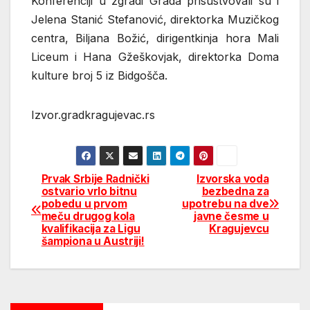
Konferenciji u zgradi Grada prisustvovali su i
Jelena Stanić Stefanović, direktorka Muzičkog
centra, Biljana Božić, dirigentkinja hora Mali
Liceum i Hana Gžeškovjak, direktorka Doma
kulture broj 5 iz Bidgošča.
Izvor.gradkragujevac.rs
Prvak Srbije Radnički
Izvorska voda
Post
ostvario vrlo bitnu
bezbedna za
pobedu u prvom
upotrebu na dve
navigation
meču drugog kola
javne česme u
kvalifikacija za Ligu
Kragujevcu
šampiona u Austriji!