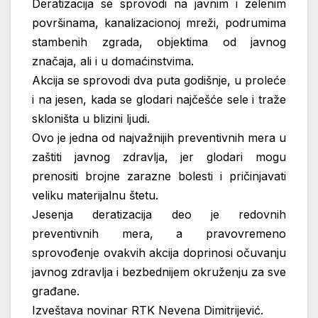
Deratizacija se sprovodi na javnim i zelenim
površinama, kanalizacionoj mreži, podrumima
stambenih zgrada, objektima od javnog
značaja, ali i u domaćinstvima.
Akcija se sprovodi dva puta godišnje, u proleće
i na jesen, kada se glodari najčešće sele i traže
skloništa u blizini ljudi.
Ovo je jedna od najvažnijih preventivnih mera u
zaštiti javnog zdravlja, jer glodari mogu
prenositi brojne zarazne bolesti i pričinjavati
veliku materijalnu štetu.
Jesenja deratizacija deo je redovnih
preventivnih mera, a pravovremeno
sprovođenje ovakvih akcija doprinosi očuvanju
javnog zdravlja i bezbednijem okruženju za sve
građane.
Izveštava novinar RTK Nevena Dimitrijević.