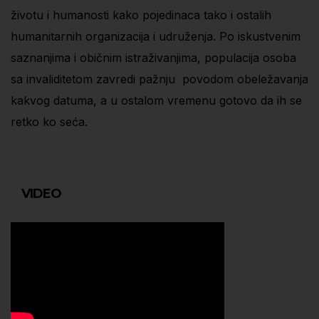
životu i humanosti kako pojedinaca tako i ostalih
humanitarnih organizacija i udruženja. Po iskustvenim
saznanjima i običnim istraživanjima, populacija osoba
sa invaliditetom zavredi pažnju povodom obeležavanja
kakvog datuma, a u ostalom vremenu gotovo da ih se
retko ko seća.
VIDEO