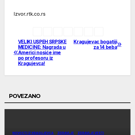
Izvor.rtk.co.rs
VELIKI USPEH SRPSKE
Kragujevac bogatiji
Post
MEDICINE: Nagrada u
za 14 beba
Americi nosiće ime
navigation
po profesoru iz
Kragujevca!
POVEZANO
NOVOSTI IZ KRAGUJEVCA
ZDRAVLJE
ZDRAVLJE VESTI