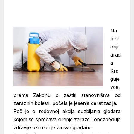
Na
terit
oriji
grad
a
Kra
guje
vca,
prema Zakonu o zaštiti stanovništva od
zaraznih bolesti, počela je jesenja deratizacija.
Reč je o redovnoj akcija suzbijanja glodara
kojom se sprečava širenje zaraze i obezbeđuje
zdravije okruženje za sve građane.