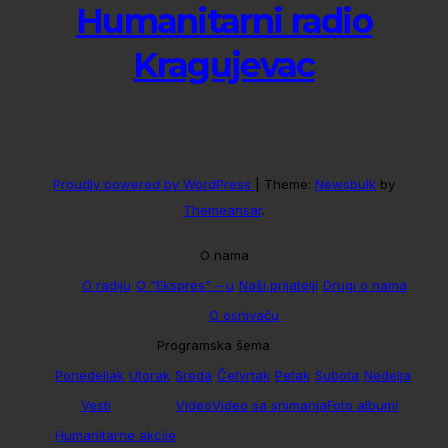
Humanitarni radio
Kragujevac
Proudly powered by WordPress
|
Theme:
Newsbulk
by
Themeansar
.
O nama
O radiju
O “Ekspres” – u
Naši prijatelji
Drugi o nama
O osnivaču
Programska šema
Ponedeljak
Utorak
Sreda
Četvrtak
Petak
Subota
Nedelja
Vesti
Video
Video sa snimanja
Foto albumi
Humanitarne akcije