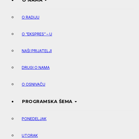
O NAMA
O RADIJU
O “EKSPRES” – U
NAŠI PRIJATELJI
DRUGI O NAMA
O OSNIVAČU
PROGRAMSKA ŠEMA
PONEDELJAK
UTORAK