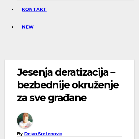
KONTAKT
NEW
Jesenja deratizacija –
bezbednije okruženje
za sve građane
By
Dejan Sretenovic