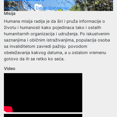
August 5, 2026
Dejan Sretenovic
Misija
Humana misija radija je da širi i pruža informacije o
životu i humanosti kako pojedinaca tako i ostalih
humanitarnih organizacija i udruženja. Po iskustvenim
saznanjima i običnim istraživanjima, populacija osoba
sa invaliditetom zavredi pažnju povodom
obeležavanja kakvog datuma, a u ostalom vremenu
gotovo da ih se retko ko seća.
Video