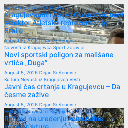
Novosti iz Srbije
Sport
Vesti
Kragujevčanin Željko Obradović novi
selektor Atletske reprezentacije
Srbije
August 5, 2026
Dejan Sretenovic
Novosti iz Kragujevca
Sport
Zdravlje
Novi sportski poligon za mališane
vrtića „Duga“
August 5, 2026
Dejan Sretenovic
Kultura
Novosti iz Kragujevca
Vesti
Javni čas crtanja u Kragujevcu – Da
česme zažive
August 5, 2026
Dejan Sretenovic
EKO teme
Novosti iz Kragujevca
Vesti
Radovi na uređenju komunalne
infrastrukture