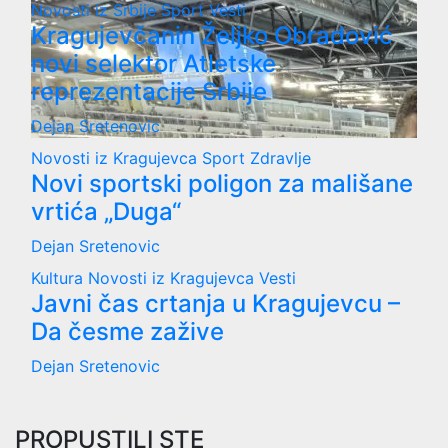
Novosti iz Srbije
Sport
Vesti
Kragujevčanin Željko Obradović
novi selektor Atletske
reprezentacije Srbije
Dejan Sretenovic
Novosti iz Kragujevca
Sport
Zdravlje
Novi sportski poligon za mališane
vrtića „Duga“
Dejan Sretenovic
Kultura
Novosti iz Kragujevca
Vesti
Javni čas crtanja u Kragujevcu –
Da česme zažive
Dejan Sretenovic
PROPUSTILI STE