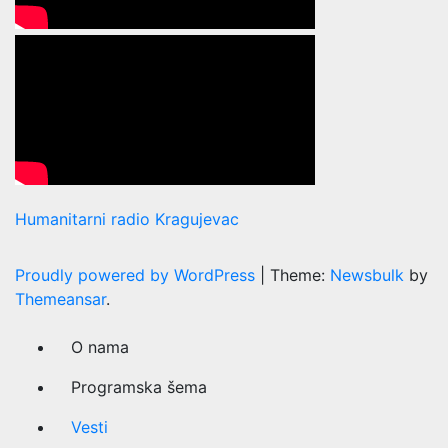
Humanitarni radio Kragujevac
Proudly powered by WordPress
|
Theme:
Newsbulk
by
Themeansar
.
O nama
Programska šema
Vesti