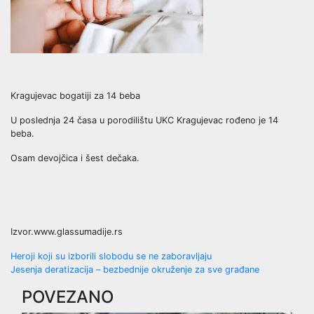
Kragujevac bogatiji za 14 beba
U poslednja 24 časa u porodilištu UKC Kragujevac rođeno je 14
beba.
Osam devojčica i šest dečaka.
Izvor.www.glassumadije.rs
Post
Heroji koji su izborili slobodu se ne zaboravljaju
Jesenja deratizacija – bezbednije okruženje za sve građane
navigation
POVEZANO