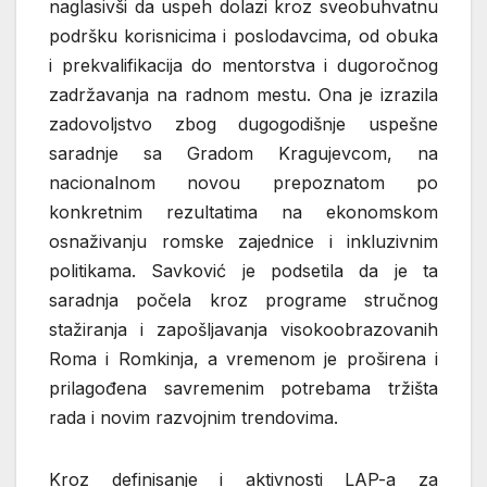
naglasivši da uspeh dolazi kroz sveobuhvatnu
podršku korisnicima i poslodavcima, od obuka
i prekvalifikacija do mentorstva i dugoročnog
zadržavanja na radnom mestu. Ona je izrazila
zadovoljstvo zbog dugogodišnje uspešne
saradnje sa Gradom Kragujevcom, na
nacionalnom novou prepoznatom po
konkretnim rezultatima na ekonomskom
osnaživanju romske zajednice i inkluzivnim
politikama. Savković je podsetila da je ta
saradnja počela kroz programe stručnog
stažiranja i zapošljavanja visokoobrazovanih
Roma i Romkinja, a vremenom je proširena i
prilagođena savremenim potrebama tržišta
rada i novim razvojnim trendovima.
Kroz definisanje i aktivnosti LAP-a za