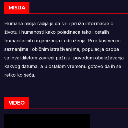
MISIJA
Humana misija radija je da širi i pruža informacije o
životu i humanosti kako pojedinaca tako i ostalih
humanitarnih organizacija i udruženja. Po iskustvenim
saznanjima i običnim istraživanjima, populacija osoba
sa invaliditetom zavredi pažnju povodom obeležavanja
kakvog datuma, a u ostalom vremenu gotovo da ih se
retko ko seća.
VIDEO