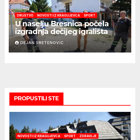
DRUSTVO
NOVOSTI IZ KRAGUJEVCA
SPORT
U naselju Bresnica počela
izgradnja dečijeg igrališta
DEJAN SRETENOVIC
PROPUSTILI STE
NOVOSTI IZ KRAGUJEVCA
SPORT
ZDRAVLJE