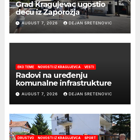
Grad Kragujevac ugostio
decu iz Zaporožja
AUGUST 7, 2026
DEJAN SRETENOVIC
EKO TEME
NOVOSTI IZ KRAGUJEVCA
VESTI
Radovi na uređenju
komunalne infrastrukture
AUGUST 7, 2026
DEJAN SRETENOVIC
DRUSTVO
NOVOSTI IZ KRAGUJEVCA
SPORT