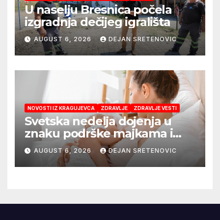
U naselju Bresnica počela
izgradnja dečijeg igrališta
AUGUST 6, 2026
DEJAN SRETENOVIC
NOVOSTI IZ KRAGUJEVCA
ZDRAVLJE
ZDRAVLJE VESTI
Svetska nedelja dojenja u
znaku podrške majkama i
najboljeg početka života
AUGUST 6, 2026
DEJAN SRETENOVIC