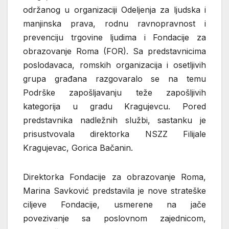
održanog u organizaciji Odeljenja za ljudska i
manjinska prava, rodnu ravnopravnost i
prevenciju trgovine ljudima i Fondacije za
obrazovanje Roma (FOR). Sa predstavnicima
poslodavaca, romskih organizacija i osetljivih
grupa građana razgovaralo se na temu
Podrške zapošljavanju teže zapošljivih
kategorija u gradu Kragujevcu. Pored
predstavnika nadležnih službi, sastanku je
prisustvovala direktorka NSZZ Filijale
Kragujevac, Gorica Bačanin.
Direktorka Fondacije za obrazovanje Roma,
Marina Savković predstavila je nove strateške
ciljeve Fondacije, usmerene na jače
povezivanje sa poslovnom zajednicom,