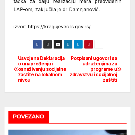
tačka za dalju realizaciju mera predviđenih
LAP-om, zaključila je dr Damnjanović.
izvor: https://kragujevac.ls.gov.rs/
Usvojena Deklaracija
Potpisani ugovori sa
Post
o unapređenju i
udruženjima za
osnaživanju socijalne
programe u
navigation
zaštite na lokalnom
zdravstvu i socijalnoj
nivou
zaštiti
POVEZANO