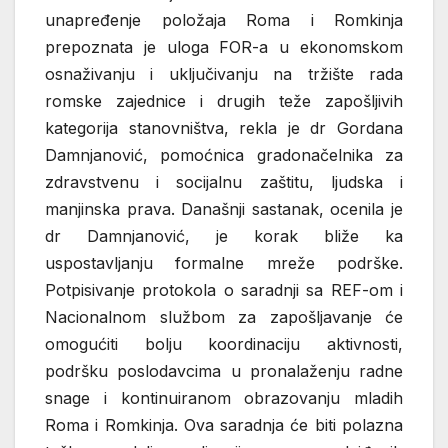
unapređenje položaja Roma i Romkinja
prepoznata je uloga FOR-a u ekonomskom
osnaživanju i uključivanju na tržište rada
romske zajednice i drugih teže zapošljivih
kategorija stanovništva, rekla je dr Gordana
Damnjanović, pomoćnica gradonačelnika za
zdravstvenu i socijalnu zaštitu, ljudska i
manjinska prava. Današnji sastanak, ocenila je
dr Damnjanović, je korak bliže ka
uspostavljanju formalne mreže podrške.
Potpisivanje protokola o saradnji sa REF-om i
Nacionalnom službom za zapošljavanje će
omogućiti bolju koordinaciju aktivnosti,
podršku poslodavcima u pronalaženju radne
snage i kontinuiranom obrazovanju mladih
Roma i Romkinja. Ova saradnja će biti polazna