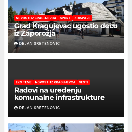
NOVOSTI IZ KRAGUJEVCA
SPORT
ZDRAVLJE
Grad Kragujevac ugostio decu
iz Zaporožja
DEJAN SRETENOVIC
EKO TEME
NOVOSTI IZ KRAGUJEVCA
VESTI
Radovi na uređenju
komunalne infrastrukture
DEJAN SRETENOVIC