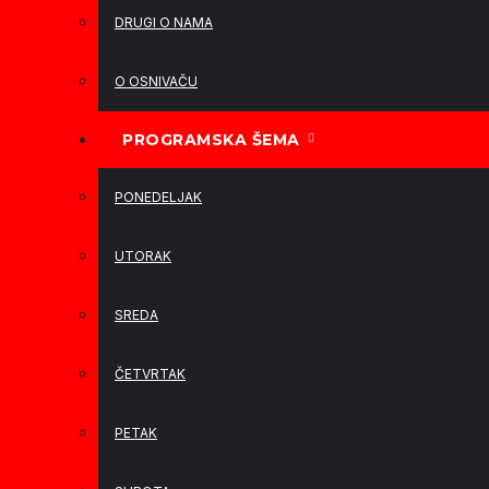
DRUGI O NAMA
O OSNIVAČU
PROGRAMSKA ŠEMA
PONEDELJAK
UTORAK
SREDA
ČETVRTAK
PETAK