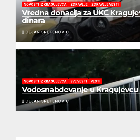
NOVOSTI IZ KRAGUJEVCA
ZDRAVLJE
ZDRAVLJE VESTI
Vredna donacija za UKC Kragujev
dinara
DEJAN SRETENOVIC
NOVOSTI IZ KRAGUJEVCA
SVE VESTI
VESTI
Vodosnabdevanje u Kragujevcu s
DEJAN SRETENOVIC