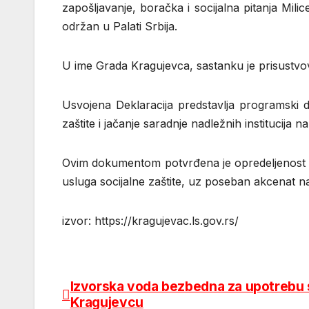
zapošljavanje, boračka i socijalna pitanja Mili
održan u Palati Srbija.
U ime Grada Kragujevca, sastanku je prisustvov
Usvojena Deklaracija predstavlja programski d
zaštite i jačanje saradnje nadležnih institucija
Ovim dokumentom potvrđena je opredeljenost dr
usluga socijalne zaštite, uz poseban akcenat na
izvor: https://kragujevac.ls.gov.rs/
Izvorska voda bezbedna za upotrebu 
Post
Kragujevcu