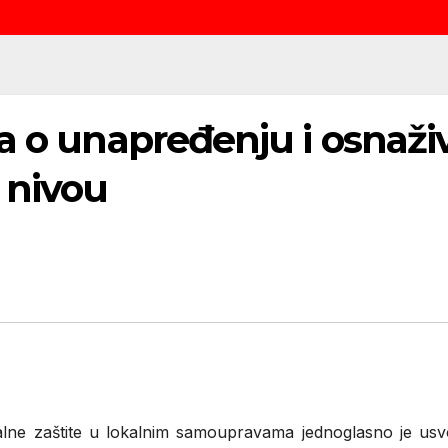
a o unapređenju i osnaživ
 nivou
jalne zaštite u lokalnim samoupravama jednoglasno je us