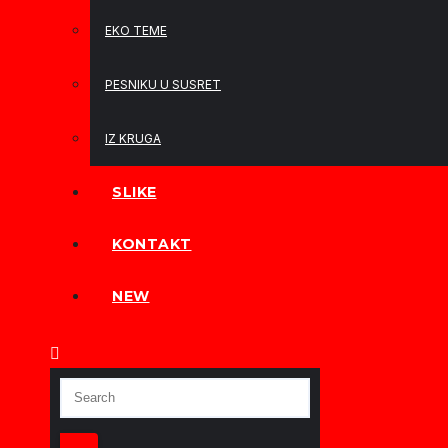
EKO TEME
PESNIKU U SUSRET
IZ KRUGA
SLIKE
KONTAKT
NEW