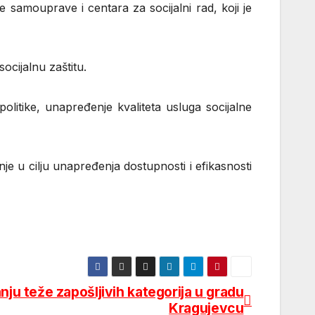
e samouprave i centara za socijalni rad, koji je
ocijalnu zaštitu.
litike, unapređenje kvaliteta usluga socijalne
 u cilju unapređenja dostupnosti i efikasnosti
ju teže zapošljivih kategorija u gradu
Kragujevcu