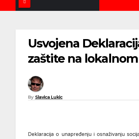
Usvojena Deklaracij
zaštite na lokalnom
By
Slavica Lukic
Deklaracija o unapređenju i osnaživanju soci