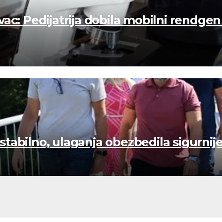
ac: Pedijatrija dobila mobilni rendgen
tabilno, ulaganja obezbedila sigurnij