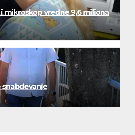
 i mikroskop vredne 9,6 miliona
e snabdevanje