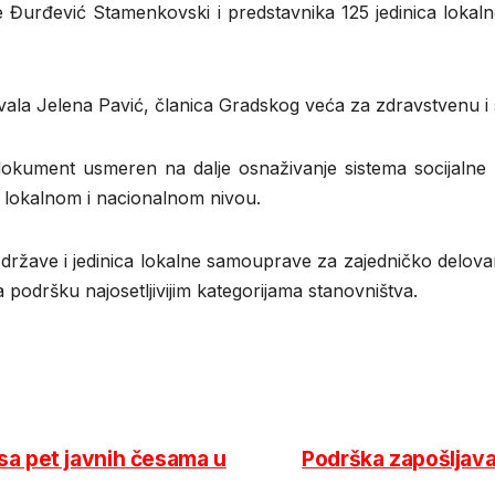
ce Đurđević Stamenkovski i predstavnika 125 jedinica lokaln
ala Jelena Pavić, članica Gradskog veća za zdravstvenu i s
okument usmeren na dalje osnaživanje sistema socijalne po
 na lokalnom i nacionalnom nivou.
žave i jedinica lokalne samouprave za zajedničko delovanje
 podršku najosetljivijim kategorijama stanovništva.
sa pet javnih česama u
Podrška zapošljavan