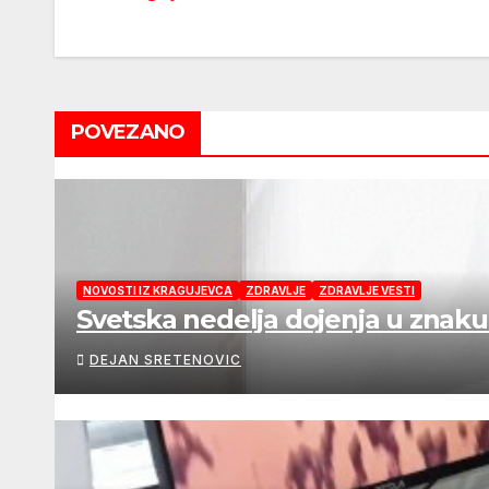
navigation
POVEZANO
NOVOSTI IZ KRAGUJEVCA
ZDRAVLJE
ZDRAVLJE VESTI
Svetska nedelja dojenja u znaku
DEJAN SRETENOVIC