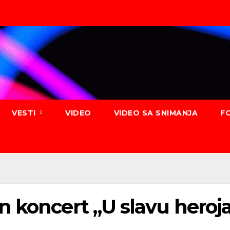
VESTI
VIDEO
VIDEO SA SNIMANJA
F
n koncert „U slavu hero