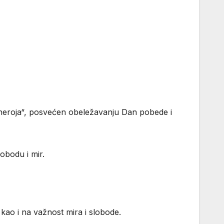
 heroja“, posvećen obeležavanju
Dan pobede
i
lobodu i mir.
kao i na važnost mira i slobode.