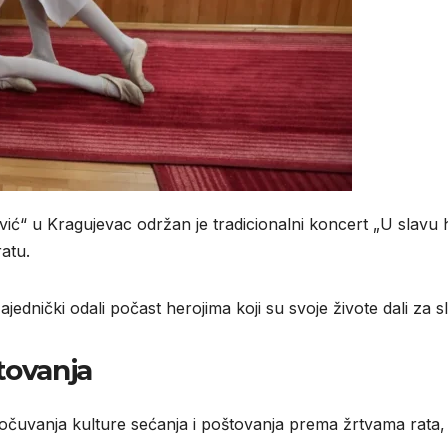
vić“
u
Kragujevac
održan je tradicionalni koncert „U slavu
atu.
ajednički odali počast herojima koji su svoje živote dali za s
tovanja
 očuvanja kulture sećanja i poštovanja prema žrtvama rata, 