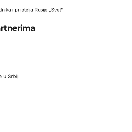
ka i prijatelja Rusije „Svet“
.
artnerima
 u Srbiji