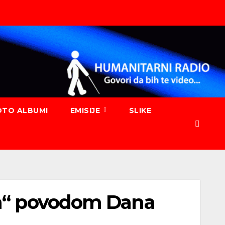
OTO ALBUMI
EMISIJE
SLIKE
ja“ povodom Dana