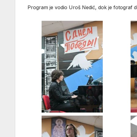
Program je vodio
Uroš Nedić
, dok je fotograf 