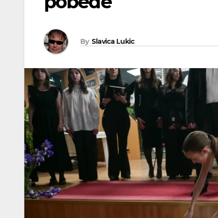
pobede
By
Slavica Lukic