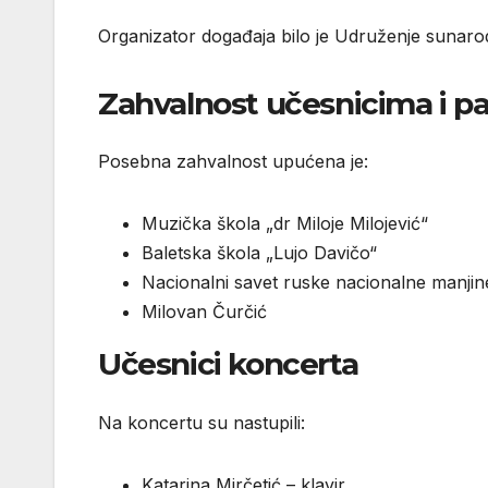
Organizator događaja bilo je
Udruženje sunarodni
Zahvalnost učesnicima i p
Posebna zahvalnost upućena je:
Muzička škola „dr Miloje Milojević“
Baletska škola „Lujo Davičo“
Nacionalni savet ruske nacionalne manjine
Milovan Čurčić
Učesnici koncerta
Na koncertu su nastupili:
Katarina Mirčetić
– klavir