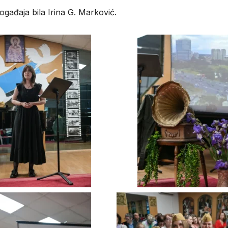
događaja bila
Irina G. Marković
.