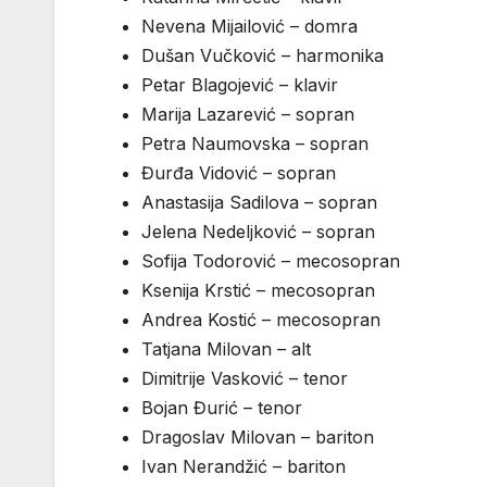
Nevena Mijailović
– domra
Dušan Vučković
– harmonika
Petar Blagojević
– klavir
Marija Lazarević
– sopran
Petra Naumovska
– sopran
Đurđa Vidović
– sopran
Anastasija Sadilova
– sopran
Jelena Nedeljković
– sopran
Sofija Todorović
– mecosopran
Ksenija Krstić
– mecosopran
Andrea Kostić
– mecosopran
Tatjana Milovan
– alt
Dimitrije Vasković
– tenor
Bojan Đurić
– tenor
Dragoslav Milovan
– bariton
Ivan Nerandžić
– bariton