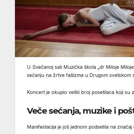
U Svečanoj sali
Muzička škola „dr Miloje Miloje
sećanju na žrtve fašizma u Drugom svetskom r
Koncert je okupio veliki broj posetilaca koji su z
Veče sećanja, muzike i poš
Manifestacija je još jednom podsetila na značaj