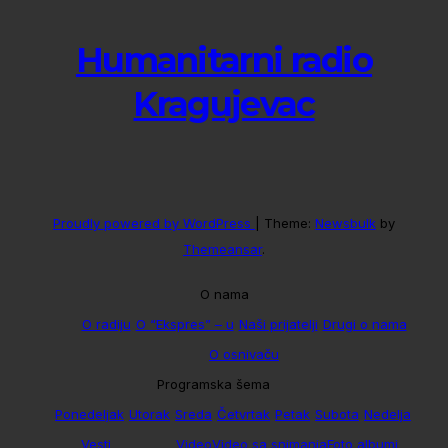
Humanitarni radio
Kragujevac
Proudly powered by WordPress
|
Theme:
Newsbulk
by
Themeansar
.
O nama
O radiju
O “Ekspres” – u
Naši prijatelji
Drugi o nama
O osnivaču
Programska šema
Ponedeljak
Utorak
Sreda
Četvrtak
Petak
Subota
Nedelja
Vesti
Video
Video sa snimanja
Foto albumi