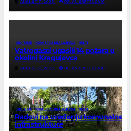
AUGUST 7, 2026
DEJAN SRETENOVIC
EKO TEME
NOVOSTI IZ KRAGUJEVCA
VESTI
Vatrogasci ugasili 14 požara u
okolini Kragujevca
AUGUST 7, 2026
DEJAN SRETENOVIC
EKO TEME
NOVOSTI IZ KRAGUJEVCA
VESTI
Radovi na uređenju komunalne
infrastrukture