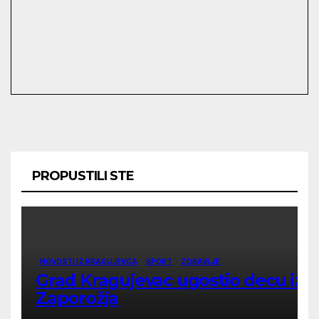
PROPUSTILI STE
NOVOSTI IZ KRAGUJEVCA
SPORT
ZDRAVLJE
Grad Kragujevac ugostio decu iz
Zaporožja