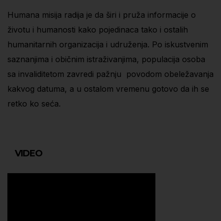
Humana misija radija je da širi i pruža informacije o
životu i humanosti kako pojedinaca tako i ostalih
humanitarnih organizacija i udruženja. Po iskustvenim
saznanjima i običnim istraživanjima, populacija osoba
sa invaliditetom zavredi pažnju povodom obeležavanja
kakvog datuma, a u ostalom vremenu gotovo da ih se
retko ko seća.
VIDEO