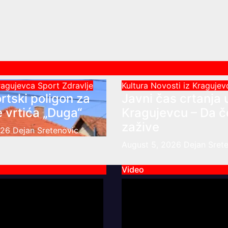
Kragujevca
Sport
Zdravlje
Kultura
Novosti iz Kraguje
rtski poligon za
Javni čas crtanja 
 vrtića „Duga“
Kragujevcu – Da 
zažive
026
Dejan Sretenovic
August 5, 2026
Dejan Sret
Video