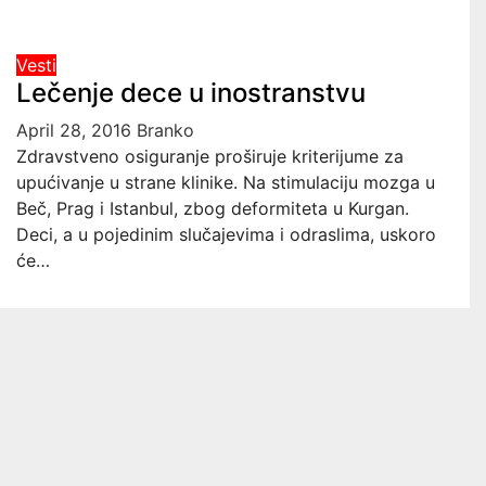
Vesti
Lečenje dece u inostranstvu
April 28, 2016
Branko
Zdravstveno osiguranje proširuje kriterijume za
upućivanje u strane klinike. Na stimulaciju mozga u
Beč, Prag i Istanbul, zbog deformiteta u Kurgan.
Deci, a u pojedinim slučajevima i odraslima, uskoro
će…