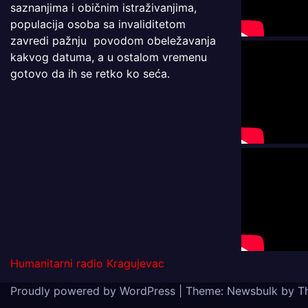
saznanjima i običnim istraživanjima,
populacija osoba sa invaliditetom
zavredi pažnju povodom obeležavanja
kakvog datuma, a u ostalom vremenu
gotovo da ih se retko ko seća.
Humanitarni radio Kragujevac
Proudly powered by WordPress
|
Theme:
Newsbulk
by
T