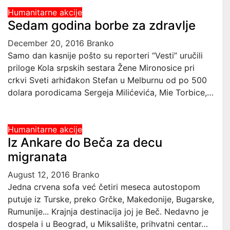
Humanitarne akcije
Sedam godina borbe za zdravlje
December 20, 2016
Branko
Samo dan kasnije pošto su reporteri “Vesti” uručili
priloge Kola srpskih sestara Žene Mironosice pri
crkvi Sveti arhiđakon Stefan u Melburnu od po 500
dolara porodicama Sergeja Milićevića, Mie Torbice,…
Humanitarne akcije
Iz Ankare do Beča za decu
migranata
August 12, 2016
Branko
Jedna crvena sofa već četiri meseca autostopom
putuje iz Turske, preko Grčke, Makedonije, Bugarske,
Rumunije... Krajnja destinacija joj je Beč. Nedavno je
dospela i u Beograd, u Miksalište, prihvatni centar…