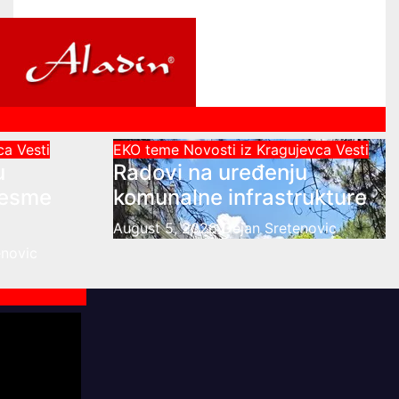
vca
Vesti
EKO teme
Novosti iz Kragujevca
Vesti
u
Radovi na uređenju
česme
komunalne infrastrukture
August 5, 2026
Dejan Sretenovic
enovic