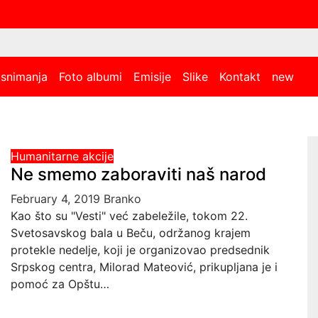
 snimanja
Foto albumi
Emisije
Slike
Kontakt
new
Humanitarne akcije
Ne smemo zaboraviti naš narod
February 4, 2019
Branko
Kao što su "Vesti" već zabeležile, tokom 22.
Svetosavskog bala u Beču, održanog krajem
protekle nedelje, koji je organizovao predsednik
Srpskog centra, Milorad Mateović, prikupljana je i
pomoć za Opštu…