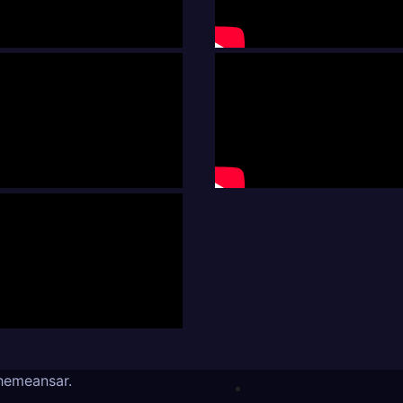
hemeansar
.