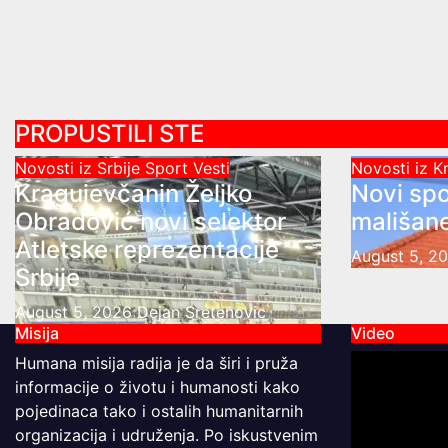
PROPUSTILI STE
Novosti iz Srbije
Sport
Vesti
Novosti iz 
Kragujevčanin Željko
Novi spo
Obradović novi selektor
mališane
Atletske reprezentacije
August 5, 2
Srbije
August 5, 2026
Dejan Sretenovic
Misija
Video
Humana misija radija je da širi i pruža
informacije o životu i humanosti kako
pojedinaca tako i ostalih humanitarnih
organizacija i udruženja. Po iskustvenim