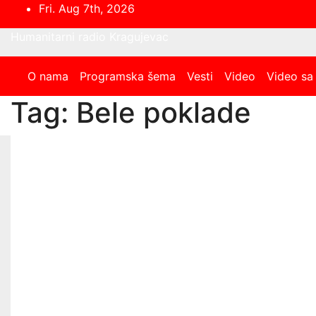
Skip
Fri. Aug 7th, 2026
to
Humanitarni radio Kragujevac
content
O nama
Programska šema
Vesti
Video
Video sa
Tag:
Bele poklade