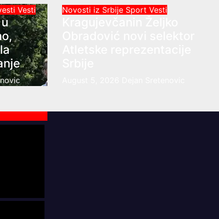
vesti
Vesti
Novosti iz Srbije
Sport
Vesti
 u
Kragujevčanin Željko
no,
Obradović novi selektor
la
Atletske reprezentacije
anje
Srbije
enovic
August 5, 2026
Dejan Sretenovic