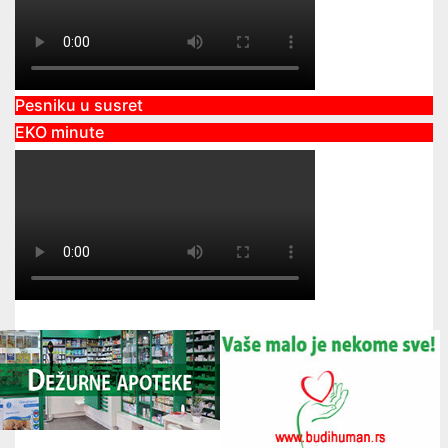
Pesniku u susret
EKO minute