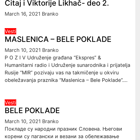
Čitaj i Viktorije Likhač- deo 2.
March 16, 2021
Branko
Vesti
MASLENICA – BELE POKLADE
March 10, 2021
Branko
P O Z I V Udruženje građana “Ekspres” &
Humanitarni radio i Udruženje sunarodnika i prijatelja
Rusije “MIR” pozivaju vas na takmičenje u okviru
obeležavanja praznika “Maslenica – Bele Poklade”.…
Vesti
BELE POKLADE
March 10, 2021
Branko
Покладе су народни празник Словена. Његови
корени су пагански и везани за обележавање