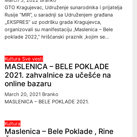
March 5, 2022
Branko
GTO Kragujevac, Udruženje sunarodnika i prijatelja
Rusije “MIR”, u saradnji sa Udruženjem građana
,,EKSPRES” uz podršku grada Kragujevca,
organizovali su manifestaciju ,Maslenica – Bele
poklade 2022,” hrišćanski praznik ,kojim se…
Kultura
Sve vesti
MASLENICA – BELE POKLADE
2021. zahvalnice za učešće na
online bazaru
March 20, 2021
Branko
MASLENICA – BELE POKLADE 2021.
Kultura
Maslenica – Bele Poklade , Rine