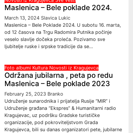
Novosti iz Kragujevca
Sve vesti
Maslenica – Bele poklade 2024.
March 13, 2024
Slavica Lukic
Maslenica – Bele Poklade 2024. U subotu 16. marta,
od 12 časova na Trgu Radomira Putnika počinje
veselo slavlje dočeka proleća. Pozivamo sve
ljubitelje ruske i srpske tradicije da se…
Foto albumi
Kultura
Novosti iz Kragujevca
Održana jubilarna , peta po redu
Maslenica – Bele poklade 2023
February 25, 2023
Branko
Udruženje sunarodnika i prijatelja Rusije “MIR” i
Udruženje građana “Ekspres” & Humanitarni radio
Kragujevac, uz podršku Gradske turističke
organizacije, pod pokroviteljstvom Grada
Kragujevca, bili su danas organizatori pete, jubilarne