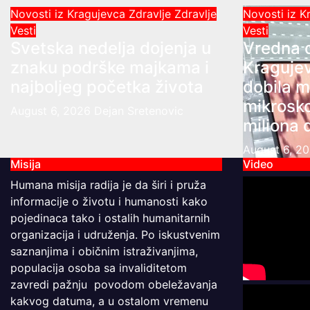
Novosti iz Kragujevca
Zdravlje
Zdravlje
Novosti iz 
Vesti
Vesti
Svetska nedelja dojenja u
Vredna 
znaku podrške majkama i
Kragujev
najboljeg početka života
dobila m
mikrosk
August 6, 2026
Dejan Sretenovic
miliona 
August 6, 2
Misija
Video
Humana misija radija je da širi i pruža
informacije o životu i humanosti kako
pojedinaca tako i ostalih humanitarnih
organizacija i udruženja. Po iskustvenim
saznanjima i običnim istraživanjima,
populacija osoba sa invaliditetom
zavredi pažnju povodom obeležavanja
kakvog datuma, a u ostalom vremenu