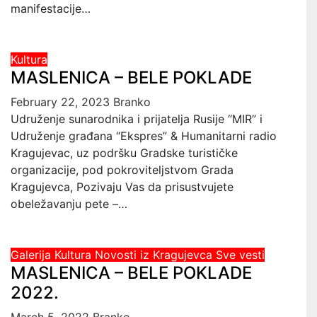
manifestacije…
Kultura
MASLENICA – BELE POKLADE
February 22, 2023
Branko
Udruženje sunarodnika i prijatelja Rusije “MIR” i
Udruženje građana “Ekspres” & Humanitarni radio
Kragujevac, uz podršku Gradske turističke
organizacije, pod pokroviteljstvom Grada
Kragujevca, Pozivaju Vas da prisustvujete
obeležavanju pete –…
Galerija
Kultura
Novosti iz Kragujevca
Sve vesti
MASLENICA – BELE POKLADE
2022.