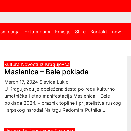
 snimanja
Foto albumi
Emisije
Slike
Kontakt
new
Kultura
Novosti iz Kragujevca
Maslenica – Bele poklade
March 17, 2024
Slavica Lukic
U Kragujevcu je obeležena šesta po redu kulturno-
umetnička i etno manifestacija Maslenica – Bele
poklade 2024. – praznik topline i prijateljstva ruskog
i srpskog naroda! Na trgu Radomira Putnika,…