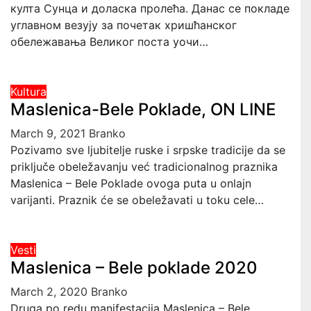
култа Сунца и доласка пролећа. Данас се покладе
углавном везују за почетак хришћанског
обележавања Великог поста уочи…
Kultura
Maslenica-Bele Poklade, ON LINE
March 9, 2021
Branko
Pozivamo sve ljubitelje ruske i srpske tradicije da se
priključe obeležavanju već tradicionalnog praznika
Maslenica – Bele Poklade ovoga puta u onlajn
varijanti. Praznik će se obeležavati u toku cele…
Vesti
Maslenica – Bele poklade 2020
March 2, 2020
Branko
Druga po redu manifestacija Maslenica – Bele