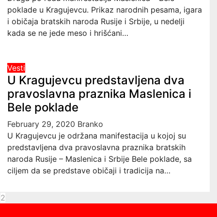
poklade u Kragujevcu. Prikaz narodnih pesama, igara
i običaja bratskih naroda Rusije i Srbije, u nedelji
kada se ne jede meso i hrišćani…
Vesti
U Kragujevcu predstavljena dva
pravoslavna praznika Maslenica i
Bele poklade
February 29, 2020
Branko
U Kragujevcu je održana manifestacija u kojoj su
predstavljena dva pravoslavna praznika bratskih
naroda Rusije – Maslenica i Srbije Bele poklade, sa
ciljem da se predstave običaji i tradicija na…
Posts
2