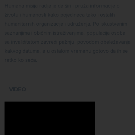
Humana misija radija je da širi i pruža informacije o
životu i humanosti kako pojedinaca tako i ostalih
humanitarnih organizacija i udruženja. Po iskustvenim
saznanjima i običnim istraživanjima, populacija osoba
sa invaliditetom zavredi pažnju povodom obeležavanja
kakvog datuma, a u ostalom vremenu gotovo da ih se
retko ko seća.
VIDEO