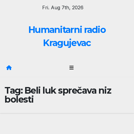
Skip
Fri. Aug 7th, 2026
to
content
Humanitarni radio
Kragujevac
Tag:
Beli luk sprečava niz
bolesti