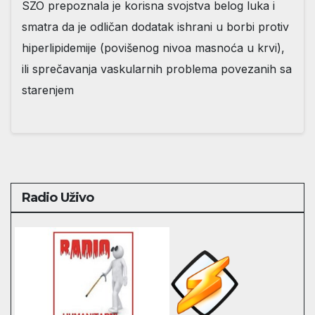
SZO prepoznala je korisna svojstva belog luka i
smatra da je odličan dodatak ishrani u borbi protiv
hiperlipidemije (povišenog nivoa masnoća u krvi),
ili sprečavanja vaskularnih problema povezanih sa
starenjem
Radio Uživo