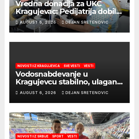
Vredna donacija za UKC
Kragujevac: Pedijatrija dobila
mobilni rendgen i mikroskop
AUGUST 6, 2026
DEJAN SRETENOVIC
vredne 9,6 miliona dinara
NOVOSTI IZ KRAGUJEVCA
SVE VESTI
VESTI
Vodosnabdevanje u
Kragujevcu stabilno, ulaganja
obezbedila sigurnije
AUGUST 6, 2026
DEJAN SRETENOVIC
snabdevanje
NOVOSTI IZ SRBIJE
SPORT
VESTI