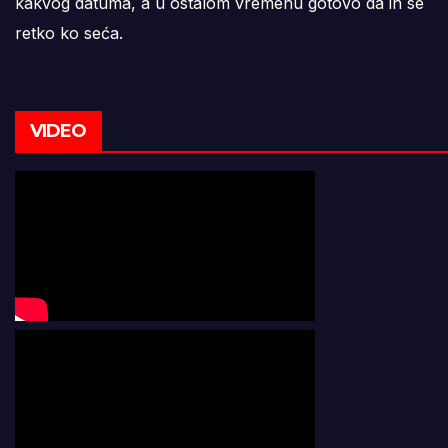
kakvog datuma, a u ostalom vremenu gotovo da ih se
retko ko seća.
VIDEO