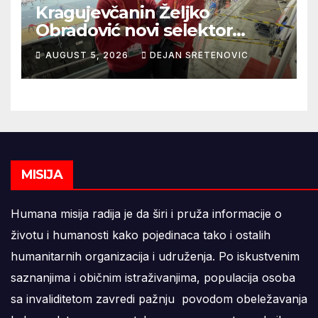
Kragujevčanin Željko
Obradović novi selektor
Atletske reprezentacije Srbije
AUGUST 5, 2026
DEJAN SRETENOVIC
MISIJA
Humana misija radija je da širi i pruža informacije o
životu i humanosti kako pojedinaca tako i ostalih
humanitarnih organizacija i udruženja. Po iskustvenim
saznanjima i običnim istraživanjima, populacija osoba
sa invaliditetom zavredi pažnju povodom obeležavanja