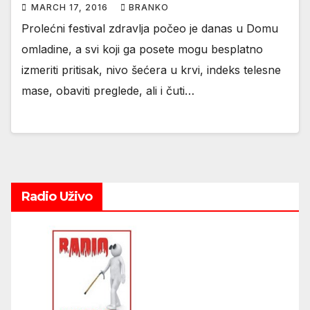
MARCH 17, 2016
BRANKO
Prolećni festival zdravlja počeo je danas u Domu
omladine, a svi koji ga posete mogu besplatno
izmeriti pritisak, nivo šećera u krvi, indeks telesne
mase, obaviti preglede, ali i čuti…
Radio Uživo