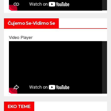
Čujemo Se-Vidimo Se
00:00
00:00
Video Player
22:28
EKO TEME
00:00