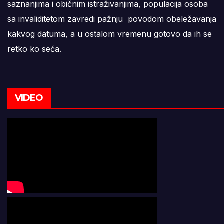
saznanjima i običnim istraživanjima, populacija osoba
sa invaliditetom zavredi pažnju povodom obeležavanja
kakvog datuma, a u ostalom vremenu gotovo da ih se
retko ko seća.
VIDEO