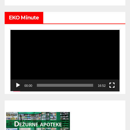
EKO Minute
Video
Player
00:00
16:52