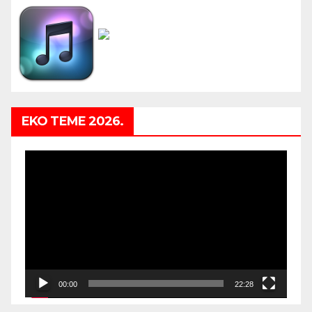
EKO TEME 2026.
Video
Player
00:00
22:28