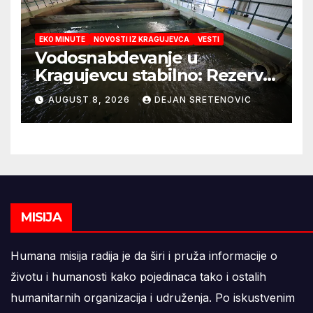
EKO MINUTE
NOVOSTI IZ KRAGUJEVCA
VESTI
Vodosnabdevanje u
Kragujevcu stabilno: Rezerve
vode za godinu dana
AUGUST 8, 2026
DEJAN SRETENOVIC
MISIJA
Humana misija radija je da širi i pruža informacije o
životu i humanosti kako pojedinaca tako i ostalih
humanitarnih organizacija i udruženja. Po iskustvenim