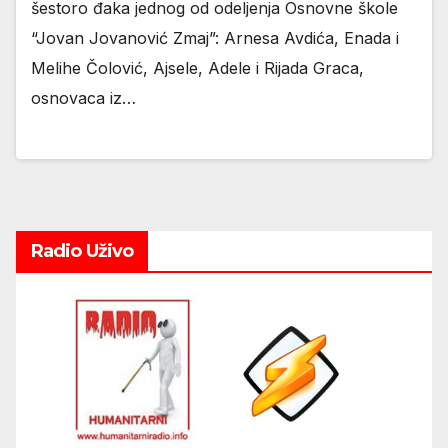
šestoro đaka jednog od odeljenja Osnovne škole
“Jovan Jovanović Zmaj”: Arnesa Avdića, Enada i
Melihe Čolović, Ajsele, Adele i Rijada Graca,
osnovaca iz…
Radio Uživo