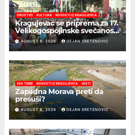
DRUSTVO
KULTURA
NOVOSTI IZ KRAGUJEVCA
Kragujevac se priprema za 17.
Velikogospojinske svečanosti
koje počinju 27. avgusta!
AUGUST 8, 2026
DEJAN SRETENOVIC
EKO TEME
NOVOSTI IZ KRAGUJEVCA
VESTI
Zapadna Morava preti da
presuši?
AUGUST 8, 2026
DEJAN SRETENOVIC