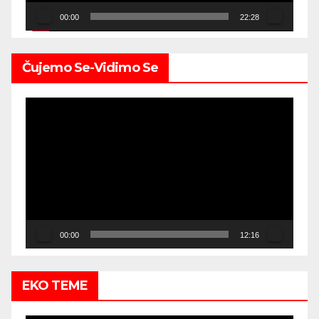
00:00
22:28
Čujemo Se-Vidimo Se
Video
Player
00:00
12:16
EKO TEME