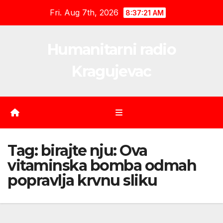
Skip
Fri. Aug 7th, 2026
8:37:22 AM
to
content
Humanitarni radio
Kragujevac
Tag:
birajte nju: Ova
vitaminska bomba odmah
popravlja krvnu sliku