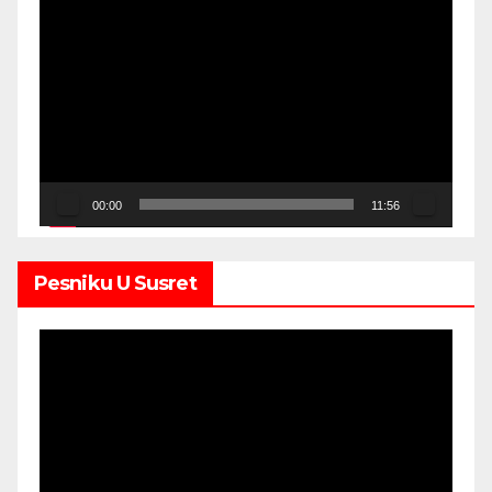
Video
Player
00:00
11:56
Pesniku U Susret