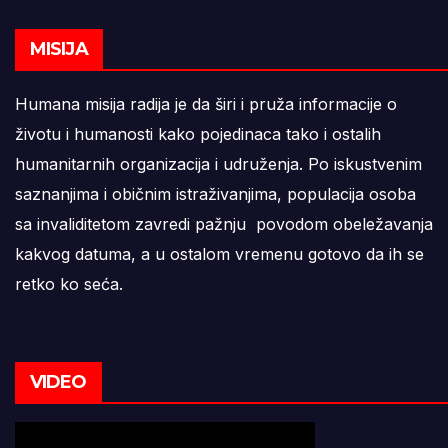
MISIJA
Humana misija radija je da širi i pruža informacije o
životu i humanosti kako pojedinaca tako i ostalih
humanitarnih organizacija i udruženja. Po iskustvenim
saznanjima i običnim istraživanjima, populacija osoba
sa invaliditetom zavredi pažnju povodom obeležavanja
kakvog datuma, a u ostalom vremenu gotovo da ih se
retko ko seća.
VIDEO