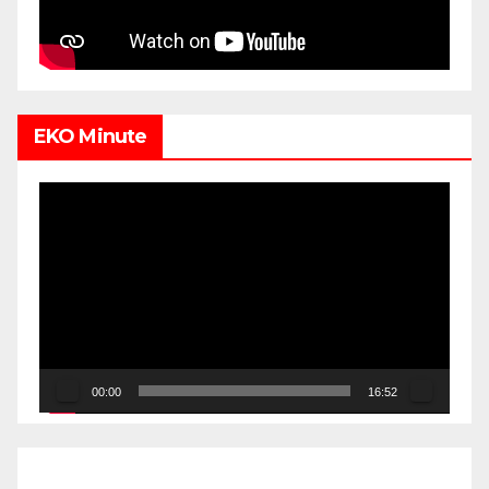
EKO Minute
Video
Player
00:00
16:52