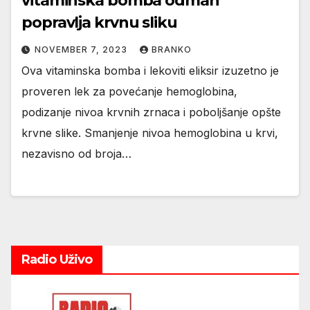
vitaminska bomba odmah
popravlja krvnu sliku
NOVEMBER 7, 2023
BRANKO
Ova vitaminska bomba i lekoviti eliksir izuzetno je
proveren lek za povećanje hemoglobina,
podizanje nivoa krvnih zrnaca i poboljšanje opšte
krvne slike. Smanjenje nivoa hemoglobina u krvi,
nezavisno od broja…
Radio Uživo