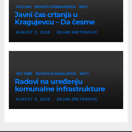
KULTURA
NOVOSTI IZ KRAGUJEVCA
VESTI
Javni čas crtanja u
Kragujevcu – Da česme
zažive
AUGUST 5, 2026
DEJAN SRETENOVIC
EKO TEME
NOVOSTI IZ KRAGUJEVCA
VESTI
Radovi na uređenju
komunalne infrastrukture
AUGUST 5, 2026
DEJAN SRETENOVIC