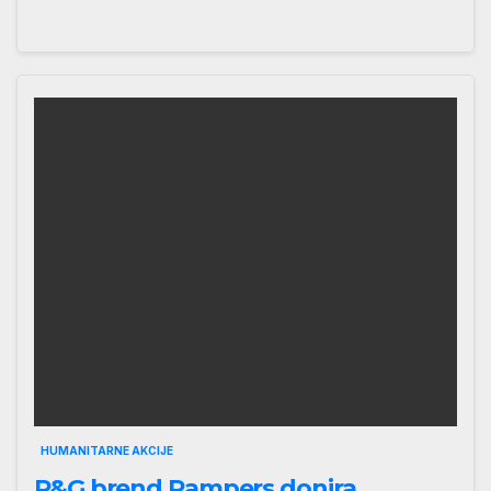
HUMANITARNE AKCIJE
P&G brend Pampers donira