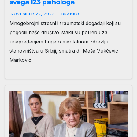
svega 123 psihologa
NOVEMBER 22, 2023
BRANKO
Mnogobrojni stresni i traumatski događaji koji su
pogodili naše društvo istakli su potrebu za
unapređenjem brige o mentalnom zdravlju
stanovništva u Srbiji, smatra dr Maša Vukčević
Marković