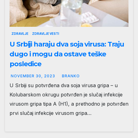
ZDRAVLJE
ZDRAVLJE VESTI
U Srbiji haraju dva soja virusa: Traju
dugo i mogu da ostave teške
posledice
NOVEMBER 30, 2023
BRANKO
U Srbiji su potvrđena dva soja virusa gripa – u
Kolubarskom okrugu potvrđen je slučaj infekcije
virusom gripa tipa A (H1), a prethodno je potvrđen
prvi slučaj infekcije virusom gripa…