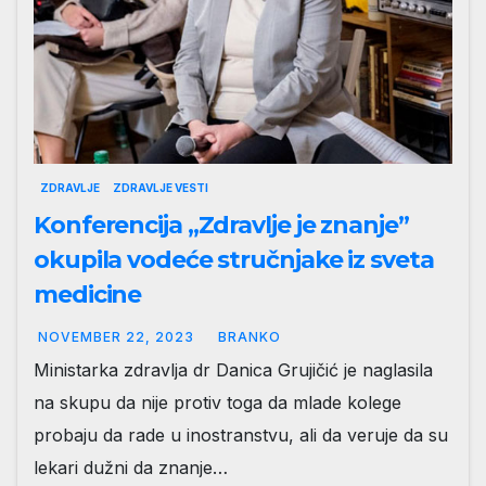
ZDRAVLJE
ZDRAVLJE VESTI
Konferencija „Zdravlje je znanje”
okupila vodeće stručnjake iz sveta
medicine
NOVEMBER 22, 2023
BRANKO
Ministarka zdravlja dr Danica Grujičić je naglasila
na skupu da nije protiv toga da mlade kolege
probaju da rade u inostranstvu, ali da veruje da su
lekari dužni da znanje…