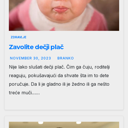
ZDRAVLJE
Zavolite dečji plač
NOVEMBER 30, 2023
BRANKO
Nije lako slušati dečji plač. Čim ga čuju, roditelji
reaguju, pokušavajući da shvate šta im to dete
poručuje. Da li je gladno ili je žedno ili ga nešto
treće muči……