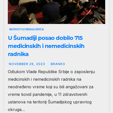
NOVOSTI IZ KRAGUJEVCA
U Šumadiji posao dobilo 715
medicinskih i nemedicinskih
radnika
NOVEMBER 26, 2023
BRANKO
Odlukom Vlade Republike Srbije o zaposlenju
medicinskih i nemedicinskih radnika na
neodređeno vreme koji su bili angažovani za
vreme kovid pandemije, u 11 zdravstvenih
ustanova na teritoriji Šumadijskog upravnog
okruga…