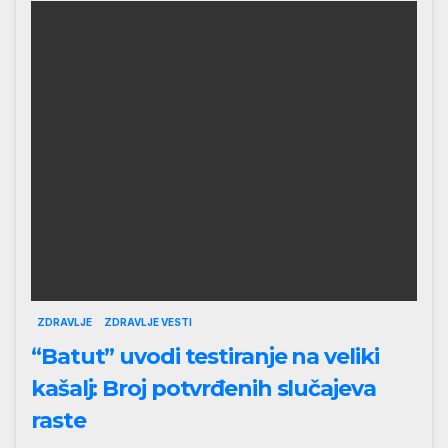
ZDRAVLJE
ZDRAVLJE VESTI
“Batut” uvodi testiranje na veliki
kašalj: Broj potvrđenih slučajeva
raste