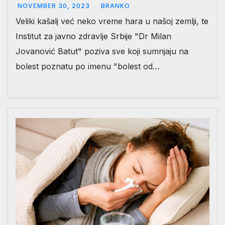
NOVEMBER 30, 2023
BRANKO
Veliki kašalj već neko vreme hara u našoj zemlji, te
Institut zа јаvnо zdrаvljе Srbiје "Dr Milаn
Јоvаnоvić Bаtut" poziva sve koji sumnjaju na
bolest poznatu po imenu "bolest od…