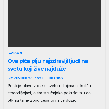
ZDRAVLJE
Ova pića piju najzdraviji ljudi na
svetu koji žive najduže
NOVEMBER 26, 2023
BRANKO
Postoje plave zone u svetu u kojima cirkulišu
stogodišnjaci, a tim stručnjaka pokušavaju da
otkriju tajne zbog čega oni žive duže.