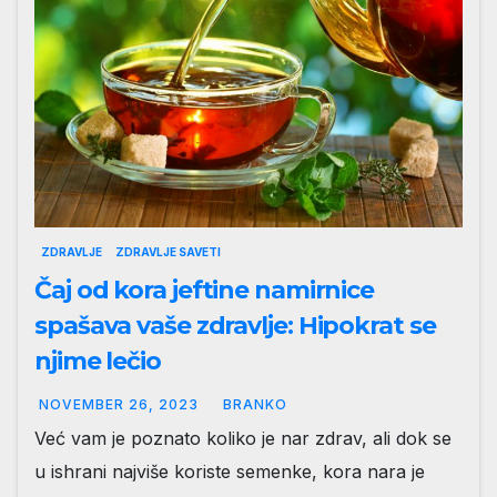
ZDRAVLJE
ZDRAVLJE SAVETI
Čaj od kora jeftine namirnice
spašava vaše zdravlje: Hipokrat se
njime lečio
NOVEMBER 26, 2023
BRANKO
Već vam je poznato koliko je nar zdrav, ali dok se
u ishrani najviše koriste semenke, kora nara je