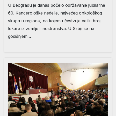
U Beogradu je danas počelo održavanje jubilarne
60. Kancerološke nedelje, najvećeg onkološkog
skupa u regionu, na kojem učestvuje veliki broj
lekara iz zemlje i inostranstva. U Srbiji se na
godišnjem…