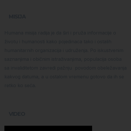
MISIJA
Humana misija radija je da širi i pruža informacije o
životu i humanosti kako pojedinaca tako i ostalih
humanitarnih organizacija i udruženja. Po iskustvenim
saznanjima i običnim istraživanjima, populacija osoba
sa invaliditetom zavredi pažnju povodom obeležavanja
kakvog datuma, a u ostalom vremenu gotovo da ih se
retko ko seća.
VIDEO