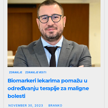
ZDRAVLJE
ZDRAVLJE VESTI
Biomarkeri lekarima pomažu u
određivanju terapije za maligne
bolesti
NOVEMBER 30, 2023
BRANKO