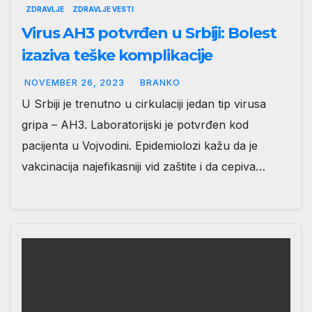
ZDRAVLJE
ZDRAVLJE VESTI
Virus AH3 potvrđen u Srbiji: Bolest
izaziva teške komplikacije
NOVEMBER 26, 2023
BRANKO
U Srbiji je trenutno u cirkulaciji jedan tip virusa
gripa – AH3. Laboratorijski je potvrđen kod
pacijenta u Vojvodini. Epidemiolozi kažu da je
vakcinacija najefikasniji vid zaštite i da cepiva…