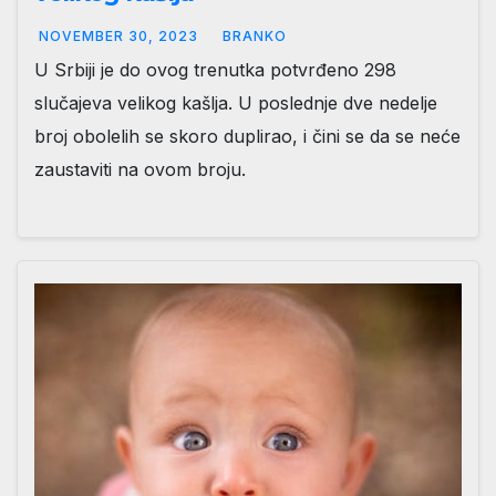
NOVEMBER 30, 2023
BRANKO
U Srbiji je do ovog trenutka potvrđeno 298
slučajeva velikog kašlja. U poslednje dve nedelje
broj obolelih se skoro duplirao, i čini se da se neće
zaustaviti na ovom broju.