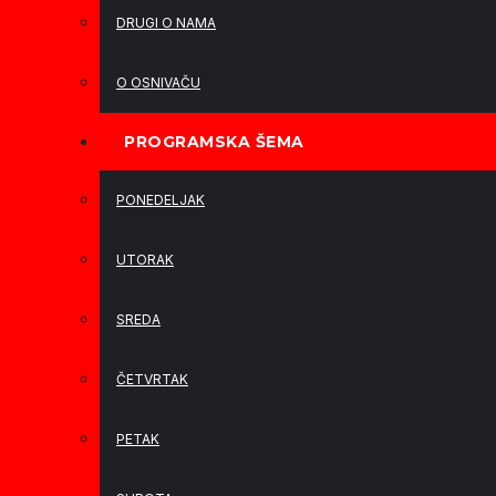
DRUGI O NAMA
O OSNIVAČU
PROGRAMSKA ŠEMA
PONEDELJAK
UTORAK
SREDA
ČETVRTAK
PETAK