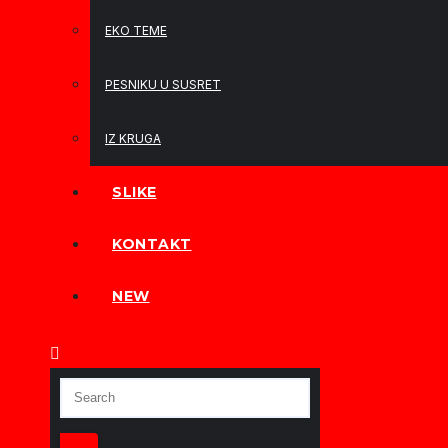
EKO TEME
PESNIKU U SUSRET
IZ KRUGA
SLIKE
KONTAKT
NEW